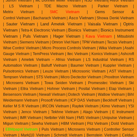
| Sunon Vietnam | Mc Donnell Miller Vietnam | NSD Vietnam| Hitrol Vietnam
| LS Vietnam | TDE Macno Vietnam | Parker Vietnam |
Metrix
Vietnam
|
SMC Vietnam
|
Gems Sensor &
Asco Vietnam
Control
Vietnam
|
Bacharach Vietnam |
|
Showa Denki Vietnam
auter Vietnam
Land Ametek Vietnam
Vaisala Vietnam
Optris
| S
|
|
|
Vietnam
Bionics Vietnam
Bionics Instrument
| Tetra-K Electronic Vietnam |
|
Vietnam
Puls Vietnam
Hager Vietnam
Kava Vietnam
|
|
|
| Mitsubishi
Vietnam | Siemens Vietnam | Omron Viet Nam | TPM Vietnam | Tecsis Vietnam |
Wise Control Vietnam | Micro Process Controls Vietnam | Wika Vietnam | Asahi
Gauge Vietnam | TemPress Vietnam | Itec Vietnam | Konics Vietnam | Ashcroft
Vietnam | Ametek Vietnam – Afriso Vietnam | LS Industrial Vietnam | RS
Automation Vietnam | Balluff Vietnam | Baumer Vietnam | Kuppler Vietnam |
Pulsotronics Vietnam | Leuze Vietnam | Microsonic Vietnam | AST Vietnam |
Tempsen Vietnam | STS Vietnam | Micro Dectector Vietnam | Proxitron Vietnam
| Microsens Vietnam | Towa Seiden Vietnam | Promesstec Vietnam | Ski
Vietnam | Eltra Vietnam | Hohner Vietnam | Posital Vietnam | Elap Vietnam |
Beisensors Vietnam | Newall Vietnam | Dotech Vietnam | Watlow Vietnam | Bihl
Weidemann Vietnam | Prosoft Vietnam | ICP DAS Vietnam | Beckhoff Vietnam |
Keller M S R Vietnam | IRCON Vietnam | Raytek Vietnam | Kimo Vietnam | YSI
Vietnam | Jenco Vietnam | Tekhne Vietnam | Atago Vietnam | E Instrument
Vietnam | IMR Vietnam | Netbiter Viêt Nam | FMS Vietnam | Unipulse Vietnam |
Migun Vietnam | Sewha Vietnam | HBM Vietnam | Pilz Vietnam | Dold Vietnam
|
EBMpapst Vietnam
| Puls Vietnam | Microsens Vietnam | Controller Sensor
Vietnam | Mark|10 Vietnam | Schmidt Vietnam | Bernstein Vietnam | Celduc