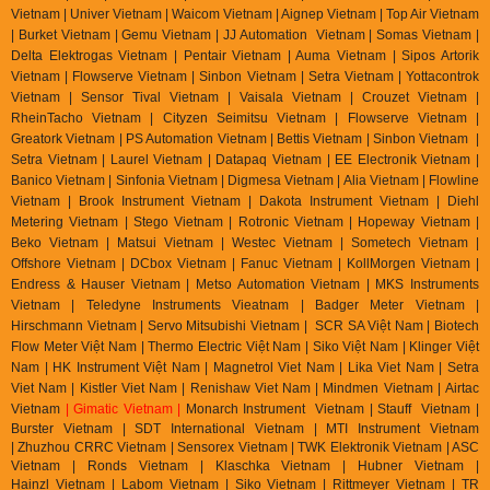
Vietnam | Univer Vietnam | Waicom Vietnam | Aignep Vietnam | Top Air Vietnam
| Burket Vietnam |
Gemu Vietnam
| JJ Automation Vietnam | Somas Vietnam |
Delta Elektrogas Vietnam | Pentair Vietnam | Auma Vietnam | Sipos Artorik
Vietnam | Flowserve Vietnam | Sinbon Vietnam | Setra Vietnam | Yottacontrok
Vietnam | Sensor Tival Vietnam | Vaisala Vietnam | Crouzet Vietnam |
RheinTacho Vietnam | Cityzen Seimitsu Vietnam | Flowserve Vietnam |
Greatork Vietnam | PS Automation Vietnam | Bettis Vietnam | Sinbon Vietnam |
Setra Vietnam | Laurel Vietnam | Datapaq Vietnam | EE Electronik Vietnam |
Banico Vietnam | Sinfonia Vietnam | Digmesa Vietnam | Alia Vietnam | Flowline
Vietnam | Brook Instrument Vietnam | Dakota Instrument Vietnam | Diehl
Metering Vietnam | Stego Vietnam | Rotronic Vietnam | Hopeway Vietnam |
Beko Vietnam | Matsui Vietnam | Westec Vietnam | Sometech Vietnam |
Offshore Vietnam | DCbox Vietnam | Fanuc Vietnam | KollMorgen Vietnam |
Endress & Hauser Vietnam | Metso Automation Vietnam | MKS Instruments
Vietnam | Teledyne Instruments Vieatnam | Badger Meter Vietnam |
Hirschmann Vietnam | Servo Mitsubishi Vietnam | SCR SA Việt Nam | Biotech
Flow Meter Việt Nam | Thermo Electric Việt Nam | Siko Việt Nam | Klinger Việt
Nam | HK Instrument Việt Nam | Magnetrol Viet Nam | Lika Viet Nam | Setra
Viet Nam | Kistler Viet Nam | Renishaw Viet Nam | Mindmen Vietnam |
Airtac
Vietnam
| Gimatic Vietnam |
Monarch Instrument Vietnam | Stauff Vietnam |
Burster Vietnam | SDT International Vietnam | MTI Instrument Vietnam
| Zhuzhou CRRC Vietnam | Sensorex Vietnam | TWK Elektronik Vietnam | ASC
Vietnam | Ronds Vietnam | Klaschka Vietnam | Hubner Vietnam |
Hainzl
Vietnam | Labom Vietnam | Sik
o Vietnam | Rittmeyer Vietnam | TR