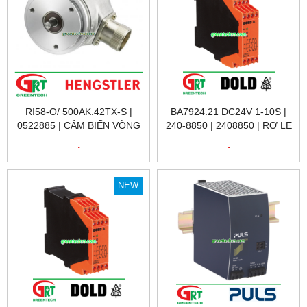
RI58-O/ 500AK.42TX-S |
BA7924.21 DC24V 1-10S |
0522885 | CẢM BIẾN VÒNG
240-8850 | 2408850 | RƠ LE
QUAY RI58-O/ 500AK.42TX-
KỸ THUẬT SỐ 240-8850
.
.
S | ENCODER HENGSTLER
BA7924.21 DC24V 1-10S |
VIỆT NAM
DOLD VIỆT NAM
NEW