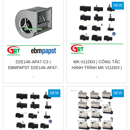
| ENCODER | HENGSTLER
D2E146-AP47-F8 | FAN
NEW
VIỆT NAM
EBMPAPST D2E146-AP47-
F8 | EBM
D2E146-AP47-C3 |
MK V11D03 | CÔNG TẮC
EBMPAPST D2E146-AP47-
HÀNH TRÌNH MK V11D03 |
C3 | QUẠT TẢN NHIỆT
LIMIT SWITCH MK V11D03 |
.
.
EBMPAPST D2E146-AP47-
PIZZATO MK V11D03 |
C3 | FAN EBMPAPST
PIZZATO VIỆT NAM
D2E146-AP47-C3 | EBM
NEW
NEW