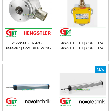
| AC58/0012EK.42CLI |
JW2-11H/LTH | CÔNG TẮC
0565307 | CẢM BIẾN VÒNG
JW2-11H/LTH | CÔNG TẮC
QUAY 0565307 |
HÀNH TRÌNH JW2-11H/LTH |
.
.
AC58/0012EK.42CLI |
LIMIT SWITCH JW2-
ENCODER HENGSTLER
11H/LTH |
VIỆT NAM
NEW