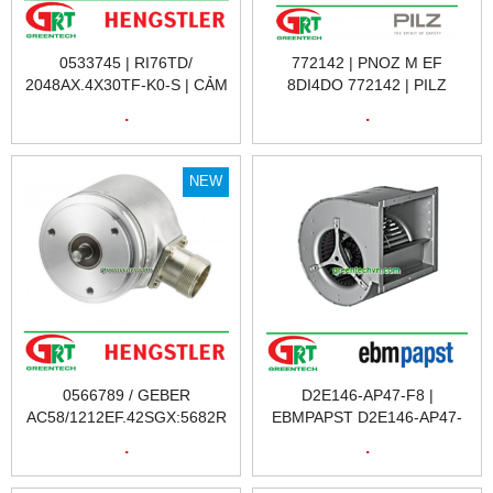
0533745 | RI76TD/
772142 | PNOZ M EF
2048AX.4X30TF-K0-S | CẢM
8DI4DO 772142 | PILZ
BIẾN VÒNG QUAY RI76TD/
772142 | RƠ LE KỸ THUẬT
.
.
2048AX.4X30TF-K0-S |
SỐ 772142 | PILZ VIỆT NAM
HENGSTLER VIỆT NAM
NEW
0566789 / GEBER
D2E146-AP47-F8 |
AC58/1212EF.42SGX:5682R
EBMPAPST D2E146-AP47-
| CẢM BIẾN VÒNG QUAY
F8 | QUẠT | EBMPAPST
.
.
A0566789 / GEBER
D2E146-AP47-F8 | QUẠT
AC58/1212EF.42SGX:5682R
TẢN NHIỆT EBMPAPST