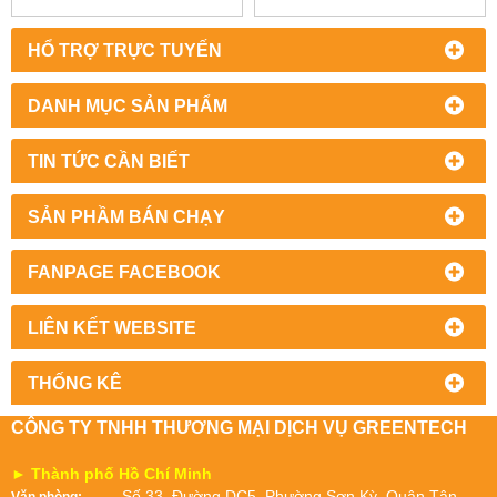
20V024 | PIZZATO VIỆT
20V024 | PIZZATO VIỆT
NAM | CS AR-20V024
NAM
HỔ TRỢ TRỰC TUYẾN
DANH MỤC SẢN PHẨM
TIN TỨC CẦN BIẾT
SẢN PHẦM BÁN CHẠY
FANPAGE FACEBOOK
LIÊN KẾT WEBSITE
THỐNG KÊ
CÔNG TY TNHH THƯƠNG MẠI DỊCH VỤ GREENTECH
► Thành phố Hồ Chí Minh
Số 33, Đường DC5, Phường Sơn Kỳ, Quận Tân