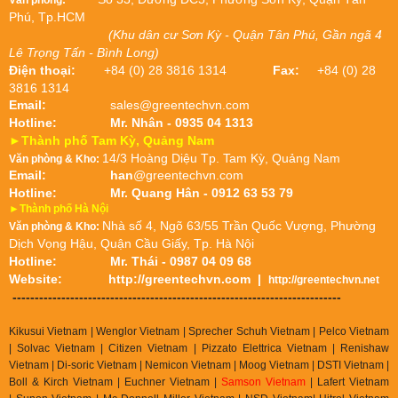
Văn phòng:
Phú, Tp.HCM
(Khu dân cư Sơn Kỳ - Quận Tân Phú, Gần ngã 4
Lê Trọng Tấn - Bình Long)
Điện thoại:
+84 (0) 28 3816 1314
Fax:
+84 (0) 28
3816 1314
Email:
sales@greentechvn.com
Hotline:
Mr. Nhân - 0935 04 1313
►Thành phố Tam Kỳ, Quảng Nam
14/3 Hoàng Diệu Tp. Tam Kỳ, Quảng Nam
Văn phòng & Kho:
Email:
han
@greentechvn.com
Hotline:
Mr. Quang Hân - 0912 63 53 79
►Thành phố Hà Nội
Nhà số 4, Ngõ 63/55 Trần Quốc Vượng, Phường
Văn phòng & Kho:
Dịch Vọng Hậu, Quận Cầu Giấy, Tp. Hà Nội
Hotline:
Mr. Thái - 0987 04 09 68
Website:
http://greentechvn.com
|
http://greentechvn.net
--------------------------------------------------------------------------
Kikusui Vietnam | Wenglor Vietnam | Sprecher Schuh Vietnam |
Pelco Vietnam
| Solvac Vietnam | Citizen Vietnam |
Pizzato Elettrica Vietnam
| Renishaw
Vietnam | Di-soric Vietnam |
Nemicon Vietnam | Moog Vietnam | DSTI Vietnam |
Boll & Kirch Vietnam | Euchner Vietnam |
Samson Vietnam
| Lafert Vietnam