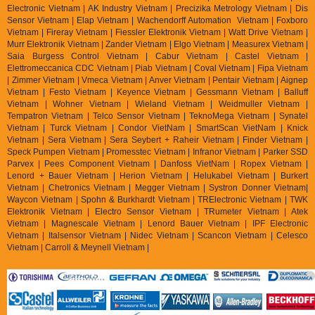
Electronic Vietnam | AK In
dustry Vietnam | Precizika Metrology Vietnam | Dis
Sensor Vietnam | Elap Vietnam |
Wachendorff Automation Vietnam | Foxboro
Vietnam | Fireray Vietnam |
Fiessler Elektronik Vietnam | Watt Drive Vietnam |
Murr Elektronik Vietnam | Zander Vietnam | Elgo Vietnam | Measurex Vietnam |
Saia Burgess Control Vietnam | Cabur Vietnam | Castel Vietnam |
Elettromeccanica CDC Vietnam | Piab Vietnam | Coval Vietnam | Fipa Vietnam
| Zimmer Vietnam | Vmeca Vietnam | Anver Vietnam | Pentair Vietnam | Aignep
Vietnam | Festo Vietnam | Keyence Vietnam | Gessmann Vietnam | Balluff
Vietnam | Wohner Vietnam | Wieland Vietnam | Weidmuller Vietnam |
Tempatron Vietnam | Telco Sensor Vietnam | TeknoMega Vietnam | Synatel
Vietnam | Turck Vietnam | Condor VietNam | SmartScan VietNam | Knick
Vietnam | Sera Vietnam | Sera Seybert + Raheir Vietnam | Finder Vietnam |
Speck Pumpen Vietnam | Promesstec Vietnam | Infranor Vietnam | Parker SSD
Parvex |
Pees Component Vietnam | Danfoss VietNam | Ropex Vietnam |
Lenord + Bauer Vietnam | Herion Vietnam | Helukabel Vietnam | Burkert
Vietnam | Chetronics Vietnam | Megger Vietnam | Systron Donner Vietnam|
Waycon Vietnam | Spohn & Burkhardt Vietnam | TRElectronic Vietnam | TWK
Elektronik Vietnam | Electro Sensor Vietnam | TRumeter Vietnam | Atek
Vietnam | Magnescale Vietnam | Lenord Bauer Vietnam | IPF Electronic
Vietnam | Italsensor Vietnam | Nidec Vietnam | Scancon Vietnam | Celesco
Vietnam | Carroll & Meynell Vietnam |