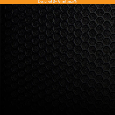
Designed By
GianHangVN