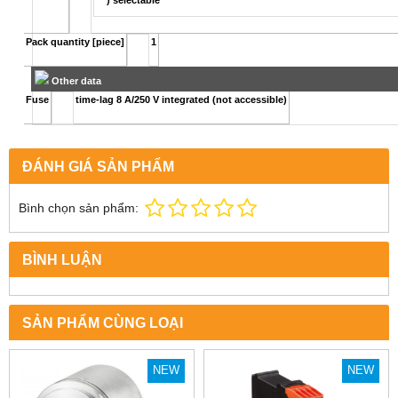
*) selectable
Pack quantity [piece]
1
Other data
Fuse
time-lag 8 A/250 V integrated (not accessible)
ĐÁNH GIÁ SẢN PHẨM
Bình chọn sản phẩm:
BÌNH LUẬN
SẢN PHẨM CÙNG LOẠI
NEW
NEW