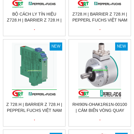
BỘ CÁCH LY TÍN HIỆU
Z728.H | BARRIER Z 728.H |
Z728.H | BARRIER Z 728.H |
PEPPERL FUCHS VIỆT NAM
PEPPERL FUCHS VIỆT NAM
.
.
NEW
NEW
Z 728.H | BARRIER Z 728.H |
RHI90N-OHAK1R61N-00100
PEPPERL FUCHS VIỆT NAM
| CẢM BIẾN VÒNG QUAY
RHI90N-OHAK1R61N-00100
.
.
| ENCODER RHI90N-
OHAK1R61N-00100 |