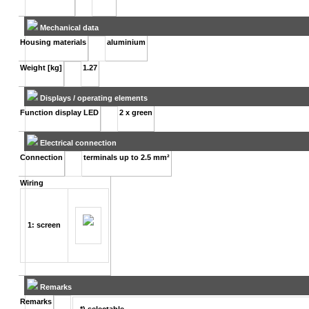
Mechanical data
Housing materials
aluminium
Weight [kg]
1.27
Displays / operating elements
Function display LED
2 x green
Electrical connection
Connection
terminals up to 2.5 mm²
Wiring
1: screen
Remarks
Remarks