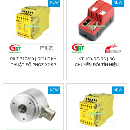
PEPPERL FUCHS VIỆT NAM
NEW
NEW
PILZ 777300 | RƠ LE KỸ
NT 100-RE-RS | BỘ
THUẬT SỐ PNOZ X2.9P
CHUYỂN ĐỎI TÍN HIỆU
24VDC 3N/O 1N/C, ID NO.:
HILSCHER NT 100-RE-RS |
.
.
777300
HILSCHER VIỆT NAM
NEW
NEW