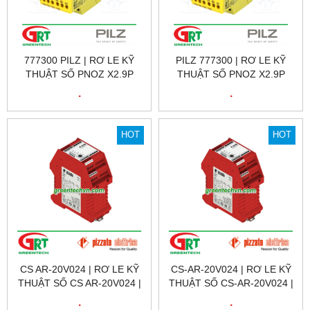
777300 PILZ | RƠ LE KỸ
PILZ 777300 | RƠ LE KỸ
THUẬT SỐ PNOZ X2.9P
THUẬT SỐ PNOZ X2.9P
24VDC 3N/O 1N/C, ID NO.:
24VDC 3N/O 1N/C, ID NO.:
.
.
777300 | PILZ VIỆT NAM
777300 | PILZ VIỆT NAM
HOT
HOT
CS AR-20V024 | RƠ LE KỸ
CS-AR-20V024 | RƠ LE KỸ
THUẬT SỐ CS AR-20V024 |
THUẬT SỐ CS-AR-20V024 |
SAFETY RELAY CS AR-
SAFETY RELAY CS-AR-
.
.