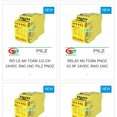
ETAKO VIỆT NAM
SENSOR 0184-45703-1-003
| SUCO VIỆT NAM
NEW
NEW
RỜ LE AN TOÀN 1/2-CH
RELAY AN TOÀN PNOZ
24VDC 3NO 1NC PILZ PNOZ
X2.9P 24VDC 3N/O 1N/C
X2.9P 24VDC 3N/O 1N/C |
PILZ – 777300
.
.
777300
NEW
NEW