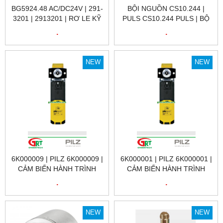
BG5924.48 AC/DC24V | 291-
BỘI NGUỒN CS10.244 |
3201 | 2913201 | RƠ LE KỸ
PULS CS10.244 PULS | BỘ
THUẬT SỐ 291-3201 | DOLD
NGUỒN 220VAC / 24VDC
.
.
VIỆT NAM
10A CS10.244 | PULS
VIETNAM
NEW
NEW
6K000009 | PILZ 6K000009 |
6K000001 | PILZ 6K000001 |
CẢM BIẾN HÀNH TRÌNH
CẢM BIẾN HÀNH TRÌNH
6K000009 | PSEN MLM 1 BA
6K000001 | PSEN MLM 1 BA
.
.
1.1 PRODUCT ID: 6K000009
1.1 SWITCH PRODUCT ID:
| PILZ VIỆT NAM
6K000001 | PILZ VIỆT NAM
NEW
NEW