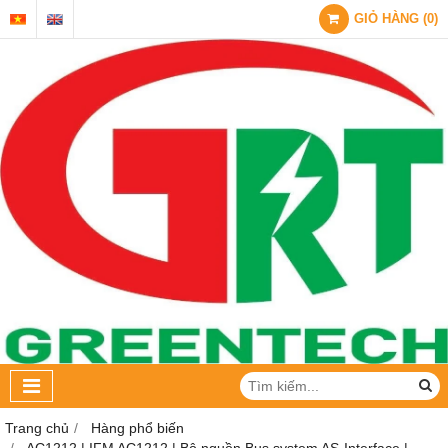
GIỎ HÀNG
(
0
)
Trang chủ
Hàng phổ biến
AC1212 | IFM AC1212 | Bộ nguồn Bus system AS-Interface |