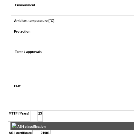
Environment
Ambient temperature [°C]
Protection
Tests / approvals
EMC
MTTF [Years]
23
AS-i classification
AS-i certificate
21901