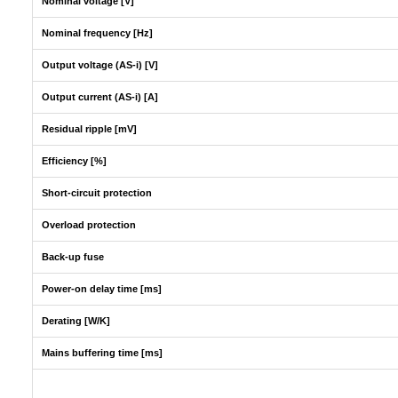
Nominal voltage [V]
Nominal frequency [Hz]
Output voltage (AS-i) [V]
Output current (AS-i) [A]
Residual ripple [mV]
Efficiency [%]
Short-circuit protection
Overload protection
Back-up fuse
Power-on delay time [ms]
Derating [W/K]
Mains buffering time [ms]