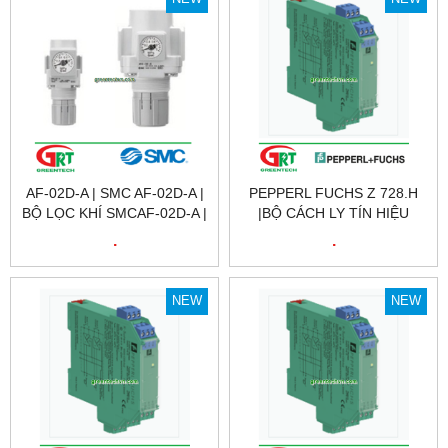
NOVOTECHNIK VIỆT NAM
NOVOTECHNIK VIỆT NAM
AF-02D-A | SMC AF-02D-A |
PEPPERL FUCHS Z 728.H
BỘ LỌC KHÍ SMCAF-02D-A |
|BỘ CÁCH LY TÍN HIỆU
AIR FILTER SMC AF-02D-A |
Z728.H | BARRIER Z 728.H |
.
.
SMC VIỆT NAM
PEPPERL FUCHS VIỆT NAM
NEW
NEW