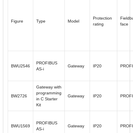
Pro­tec­tion
Field­bu
Fig­ure
Type
Model
rat­ing
face
PROFIBUS
BWU2546
Gateway
IP20
PROF
AS-i
Gateway with
programming
BW2726
Gateway
IP20
PROF
in C Starter
Kit
PROFIBUS
BWU1569
Gateway
IP20
PROF
AS-i