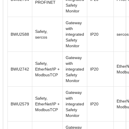
PROFINET
Safety
Monitor
Gateway
with
Safety,
BWU2588
integrated
IP20
sercos
sercos
Safety
Monitor
Gateway
Safety,
with
EtherN
BWU2742
EtherNet/IP +
integrated
IP20
Modbu
ModbusTCP
Safety
Monitor
Gateway
Safety,
with
EtherN
BWU2579
EtherNet/IP +
integrated
IP20
Modbu
ModbusTCP
Safety
Monitor
Gateway