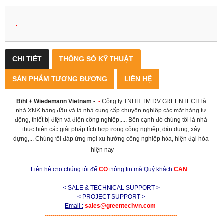
.
CHI TIẾT
THÔNG SỐ KỸ THUẬT
SẢN PHẨM TƯƠNG ĐƯƠNG
LIÊN HỆ
Bihl + Wiedemann Vietnam
-
-
Công ty TNHH TM DV GREENTECH là
nhà XNK hàng đầu và là nhà cung cấp chuyên nghiệp các mặt hàng tự
động, thiết bị điện và điện công nghiệp,.... Bên cạnh đó chúng tôi là nhà
thực hiện các giải pháp tích hợp trong công nghiêp, dân dụng, xây
dựng,... Chúng tôi đáp ứng mọi xu hướng công nghiệp hóa, hiện đại hóa
hiện nay
Liên hệ cho chúng tôi để
CÓ
thông tin mà Quý khách
CẦN
.
< SALE & TECHNICAL SUPPORT >
< PROJECT SUPPORT >
Email :
sales@greentechvn.com
-------------------------------------------------------------------