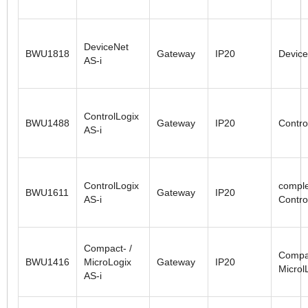
DeviceNet
BWU1818
Gateway
IP20
Devic
AS-i
ControlLogix
BWU1488
Gateway
IP20
Contro
AS-i
ControlLogix
comple
BWU1611
Gateway
IP20
AS-i
Contro
Compact- /
Compa
BWU1416
MicroLogix
Gateway
IP20
Microl
AS-i