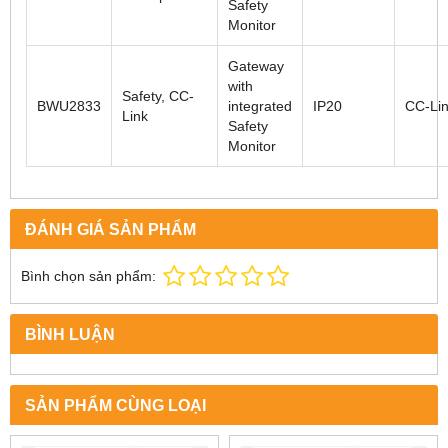
Safety
Monitor
Gateway
with
Safety, CC-
BWU2833
integrated
IP20
CC-Li
Link
Safety
Monitor
ĐÁNH GIÁ SẢN PHẨM
Bình chọn sản phẩm:
BÌNH LUẬN
SẢN PHẨM CÙNG LOẠI