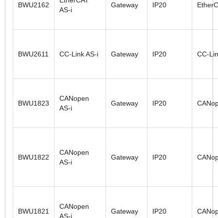
BWU2162
Gateway
IP20
Ether
AS-i
BWU2611
CC-Link AS-i
Gateway
IP20
CC-Li
CANopen
BWU1823
Gateway
IP20
CANo
AS-i
CANopen
BWU1822
Gateway
IP20
CANo
AS-i
CANopen
BWU1821
Gateway
IP20
CANo
AS-i