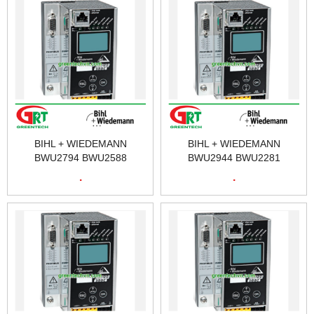
BIHL + WIEDEMANN
BIHL + WIEDEMANN
BWU2794 BWU2588
BWU2944 BWU2281
BWU2742 BWU2579
BWU2338 BWU2797
.
.
BWU2267 BWU2317 |
BWU2804 BWU2833 |
GREENTECH VIETNAM
GREENTECH VIETNAM