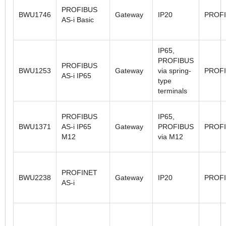
PROFIBUS
BWU1746
Gateway
IP20
PROF
AS-i Basic
IP65,
PROFIBUS
PROFIBUS
BWU1253
Gateway
via spring-
PROF
AS-i IP65
type
terminals
PROFIBUS
IP65,
BWU1371
AS-i IP65
Gateway
PROFIBUS
PROF
M12
via M12
PROFINET
BWU2238
Gateway
IP20
PROF
AS-i