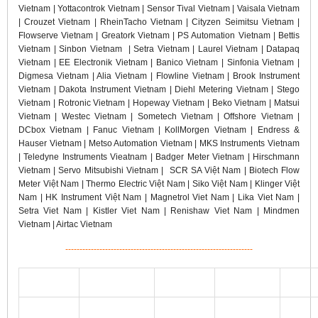
Vietnam | Yottacontrok Vietnam | Sensor Tival Vietnam | Vaisala Vietnam
| Crouzet Vietnam | RheinTacho Vietnam | Cityzen Seimitsu Vietnam |
Flowserve Vietnam | Greatork Vietnam | PS Automation Vietnam | Bettis
Vietnam | Sinbon Vietnam | Setra Vietnam | Laurel Vietnam | Datapaq
Vietnam | EE Electronik Vietnam | Banico Vietnam | Sinfonia Vietnam |
Digmesa Vietnam | Alia Vietnam | Flowline Vietnam | Brook Instrument
Vietnam | Dakota Instrument Vietnam | Diehl Metering Vietnam | Stego
Vietnam | Rotronic Vietnam | Hopeway Vietnam | Beko Vietnam | Matsui
Vietnam | Westec Vietnam | Sometech Vietnam | Offshore Vietnam |
DCbox Vietnam | Fanuc Vietnam | KollMorgen Vietnam | Endress &
Hauser Vietnam | Metso Automation Vietnam | MKS Instruments Vietnam
| Teledyne Instruments Vieatnam | Badger Meter Vietnam | Hirschmann
Vietnam | Servo Mitsubishi Vietnam | SCR SA Việt Nam | Biotech Flow
Meter Việt Nam | Thermo Electric Việt Nam | Siko Việt Nam | Klinger Việt
Nam | HK Instrument Việt Nam | Magnetrol Viet Nam | Lika Viet Nam |
Setra Viet Nam | Kistler Viet Nam | Renishaw Viet Nam | Mindmen
Vietnam | Airtac Vietnam
------------------------------------------------------------------