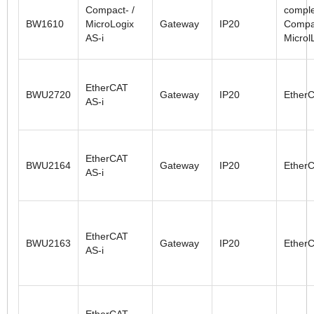
Compact- /
comple
BW1610
MicroLogix
Gateway
IP20
Compa
AS-i
Microl
EtherCAT
BWU2720
Gateway
IP20
Ether
AS-i
EtherCAT
BWU2164
Gateway
IP20
Ether
AS-i
EtherCAT
BWU2163
Gateway
IP20
Ether
AS-i
EtherCAT