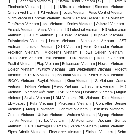
|
|
|
Bacharach Vietnam |
|
Showa Denki Vietnam | S
|
|
|
| Tetra-K
Electronic Vietnam |
|
|
|
|
| Mitsubishi Vietnam | Siemens Vietnam |
Omron Viet Nam | TPM Vietnam | Tecsis Vietnam | Wise Control Vietnam |
Micro Process Controls Vietnam | Wika Vietnam | Asahi Gauge Vietnam |
TemPress Vietnam | Itec Vietnam | Konics Vietnam | Ashcroft Vietnam |
Ametek Vietnam – Afriso Vietnam | LS Industrial Vietnam | RS Automation
Vietnam | Balluff Vietnam | Baumer Vietnam | Kuppler Vietnam |
Pulsotronics Vietnam | Leuze Vietnam | Microsonic Vietnam | AST
Vietnam | Tempsen Vietnam | STS Vietnam | Micro Dectector Vietnam |
Proxitron Vietnam | Microsens Vietnam | Towa Seiden Vietnam |
Promesstec Vietnam | Ski Vietnam | Eltra Vietnam | Hohner Vietnam |
Posital Vietnam | Elap Vietnam | Beisensors Vietnam | Newall Vietnam |
Dotech Vietnam | Watlow Vietnam | Bihl Weidemann Vietnam | Prosoft
Vietnam | ICP DAS Vietnam | Beckhoff Vietnam | Keller M S R Vietnam |
IRCON Vietnam | Raytek Vietnam | Kimo Vietnam | YSI Vietnam | Jenco
Vietnam | Tekhne Vietnam | Atago Vietnam | E Instrument Vietnam | IMR
Vietnam | Netbiter Viêt Nam | FMS Vietnam | Unipulse Vietnam | Migun
Vietnam | Sewha Vietnam | HBM Vietnam | Pilz Vietnam | Dold Vietnam |
EBMpapst | Puls Vietnam | Microsens Vietnam | Controller Sensor
Vietnam | Mark|10 Vietnam | Schmidt Vietnam | Bernstein Vietnam |
Celduc Vietnam | Univer Vietnam | Waicom Vietnam | Aignep Vietnam |
Top Air Vietnam | Burket Vietnam | | JJ Automation Vietnam | Somas
Vietnam | Delta Elektrogas Vietnam | Pentair Vietnam | Auma Vietnam |
Sipos Artorik Vietnam | Flowserve Vietnam | Sinbon Vietnam | Setra