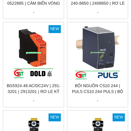
0522885 | CẢM BIẾN VÒNG
240-8850 | 2408850 | RƠ LE
QUAY RI58-O/ 500AK.42TX-
KỸ THUẬT SỐ 240-8850
.
.
S | ENCODER HENGSTLER
BA7924.21 DC24V 1-10S |
VIỆT NAM
DOLD VIỆT NAM
NEW
BG5924.48 AC/DC24V | 291-
BỘI NGUỒN CS10.244 |
3201 | 2913201 | RƠ LE KỸ
PULS CS10.244 PULS | BỘ
THUẬT SỐ 291-3201 | DOLD
NGUỒN 220VAC / 24VDC
.
.
VIỆT NAM
10A CS10.244 | PULS
VIETNAM
NEW
NEW