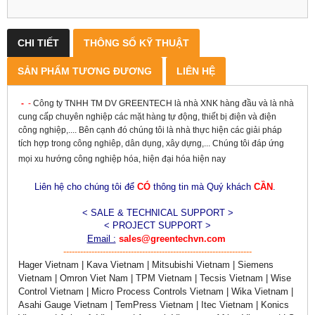
CHI TIẾT
THÔNG SỐ KỸ THUẬT
SẢN PHẨM TƯƠNG ĐƯƠNG
LIÊN HỆ
-
-
Công ty TNHH TM DV GREENTECH là nhà XNK hàng đầu và là nhà
cung cấp chuyên nghiệp các mặt hàng tự động, thiết bị điện và điện
công nghiệp,.... Bên cạnh đó chúng tôi là nhà thực hiện các giải pháp
tích hợp trong công nghiêp, dân dụng, xây dựng,... Chúng tôi đáp ứng
mọi xu hướng công nghiệp hóa, hiện đại hóa hiện nay
Liên hệ cho chúng tôi để
CÓ
thông tin mà Quý khách
CẦN
.
< SALE & TECHNICAL SUPPORT >
< PROJECT SUPPORT >
Email :
sales@greentechvn.com
-------------------------------------------------------------------
Hager Vietnam | Kava Vietnam | Mitsubishi Vietnam | Siemens
Vietnam | Omron Viet Nam | TPM Vietnam | Tecsis Vietnam | Wise
Control Vietnam | Micro Process Controls Vietnam | Wika Vietnam |
Asahi Gauge Vietnam | TemPress Vietnam | Itec Vietnam | Konics