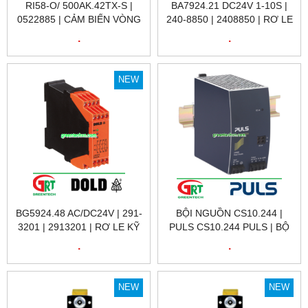
RI58-O/ 500AK.42TX-S |
BA7924.21 DC24V 1-10S |
0522885 | CẢM BIẾN VÒNG
240-8850 | 2408850 | RƠ LE
QUAY RI58-O/ 500AK.42TX-
KỸ THUẬT SỐ 240-8850
.
.
S | ENCODER HENGSTLER
BA7924.21 DC24V 1-10S |
VIỆT NAM
DOLD VIỆT NAM
NEW
BG5924.48 AC/DC24V | 291-
BỘI NGUỒN CS10.244 |
3201 | 2913201 | RƠ LE KỸ
PULS CS10.244 PULS | BỘ
THUẬT SỐ 291-3201 | DOLD
NGUỒN 220VAC / 24VDC
.
.
VIỆT NAM
10A CS10.244 | PULS
VIETNAM
NEW
NEW