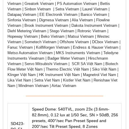
Vietnam | Greatork Vietnam | PS Automation Vietnam | Bettis
Vietnam | Sinbon Vietnam | Setra Vietnam | Laurel Vietnam |
Datapaq Vietnam | EE Electronik Vietnam | Banico Vietnam |
Sinfonia Vietnam | Digmesa Vietnam | Alia Vietnam | Flowline
Vietnam | Brook Instrument Vietnam | Dakota Instrument Vietnam |
Diehl Metering Vietnam | Stego Vietnam | Rotronic Vietnam |
Hopeway Vietnam | Beko Vietnam | Matsui Vietnam | Westec
Vietnam | Sometech Vietnam | Offshore Vietnam | DCbox Vietnam |
Fanuc Vietnam | KollMorgen Vietnam | Endress & Hauser Vietnam |
Metso Automation Vietnam | MKS Instruments Vietnam | Teledyne
Instruments Vieatnam | Badger Meter Vietnam | Hirschmann
Vietnam | Servo Mitsubishi Vietnam | SCR SA Việt Nam | Biotech
Flow Meter Việt Nam | Thermo Electric Việt Nam | Siko Việt Nam |
Klinger Việt Nam | HK Instrument Việt Nam | Magnetrol Viet Nam |
Lika Viet Nam | Setra Viet Nam | Kistler Viet Nam | Renishaw Viet
Nam | Mindmen Vietnam | Airtac Vietnam
-------------------------------------------------------------------
Speed Dome: 540TVL, zoom 23x (3.6mm-
82.8mm), 0.12 lux at 1/50 Sec, SN > 50dB, 256
presets, 400°/sec Pan Preset Speed and
SD423-
200°/sec Tilt Preset Speed, 8 Zones