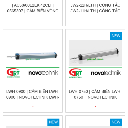
| AC58/0012EK.42CLI |
JW2-11H/LTH | CÔNG TẮC
0565307 | CẢM BIẾN VÒNG
JW2-11H/LTH | CÔNG TẮC
QUAY 0565307 |
HÀNH TRÌNH JW2-11H/LTH |
.
.
AC58/0012EK.42CLI |
LIMIT SWITCH JW2-
ENCODER HENGSTLER
11H/LTH |
VIỆT NAM
NEW
LWH-0900 | CẢM BIẾN LWH-
LWH-0750 | CẢM BIẾN LWH-
0900 | NOVOTECHNIK LWH-
0750 | NOVOTECHNIK
0900 | CẢM BIẾN VỊ TRÍ
LWH-0750 | CẢM BIẾN VỊ
.
.
TUYẾN TÍNH
TRÍ TUYẾN TÍNH | LWH-
NOVOTECHNIK LWH-0900|
0750 | NOVOTECHNIK VIỆT
LWH-0900 | NOVOTECHNIK
NAM
NEW
NEW
VIỆT NAM