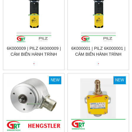
6K000009 | PILZ 6K000009 |
6K000001 | PILZ 6K000001 |
CẢM BIẾN HÀNH TRÌNH
CẢM BIẾN HÀNH TRÌNH
6K000009 | PSEN MLM 1 BA
6K000001 | PSEN MLM 1 BA
.
.
1.1 PRODUCT ID: 6K000009
1.1 SWITCH PRODUCT ID:
| PILZ VIỆT NAM
6K000001 | PILZ VIỆT NAM
NEW
NEW