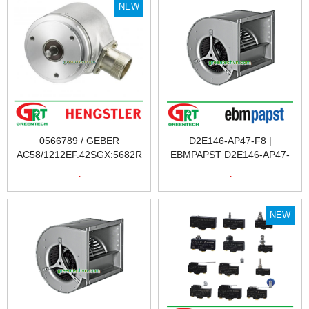
NEW
0566789 / GEBER
D2E146-AP47-F8 |
AC58/1212EF.42SGX:5682R
EBMPAPST D2E146-AP47-
| CẢM BIẾN VÒNG QUAY
F8 | QUẠT | EBMPAPST
.
.
A0566789 / GEBER
D2E146-AP47-F8 | QUẠT
AC58/1212EF.42SGX:5682R
TẢN NHIỆT EBMPAPST
| ENCODER | HENGSTLER
D2E146-AP47-F8 | FAN
NEW
VIỆT NAM
EBMPAPST D2E146-AP47-
F8 | EBM