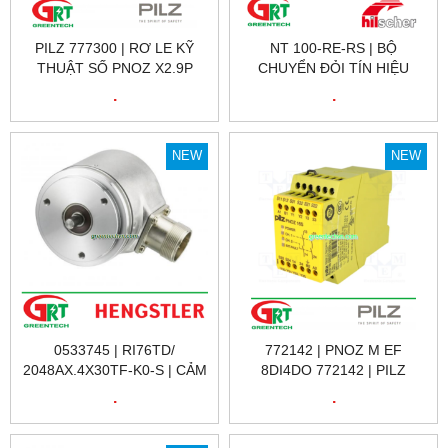
PILZ 777300 | RƠ LE KỸ
NT 100-RE-RS | BỘ
THUẬT SỐ PNOZ X2.9P
CHUYỂN ĐỎI TÍN HIỆU
24VDC 3N/O 1N/C, ID NO.:
HILSCHER NT 100-RE-RS |
.
.
777300
HILSCHER VIỆT NAM
NEW
NEW
0533745 | RI76TD/
772142 | PNOZ M EF
2048AX.4X30TF-K0-S | CẢM
8DI4DO 772142 | PILZ
BIẾN VÒNG QUAY RI76TD/
772142 | RƠ LE KỸ THUẬT
.
.
2048AX.4X30TF-K0-S |
SỐ 772142 | PILZ VIỆT NAM
HENGSTLER VIỆT NAM