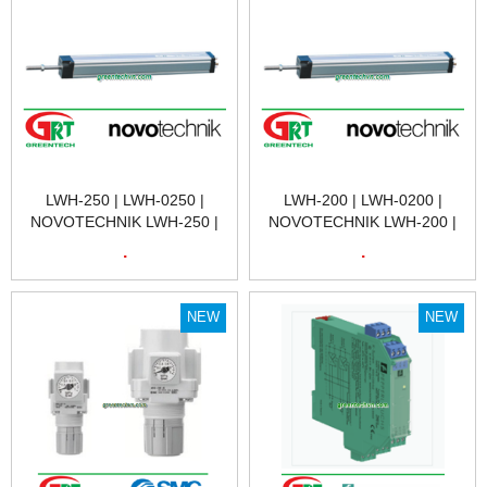
NAM
NAM
LWH-250 | LWH-0250 |
LWH-200 | LWH-0200 |
NOVOTECHNIK LWH-250 |
NOVOTECHNIK LWH-200 |
CẢM BIẾN VỊ TRÍ TUYẾN
CẢM BIẾN VỊ TRÍ TUYẾN
.
.
TÍNH NOVOTECHNIK LWH-
TÍNH NOVOTECHNIK LWH-
250 | POSITION SENSOR
200 | POSITION SENSOR
NOVOTECHNIK LWH-250 |
NOVOTECHNIK LWH-200 |
NEW
NEW
NOVOTECHNIK VIỆT NAM
NOVOTECHNIK VIỆT NAM