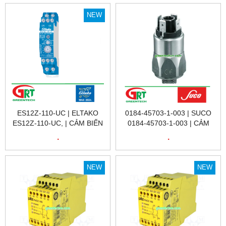
ENCODER KUBLER
8.5020.8364.1024 |KUBLER
NEW
VIỆT NAM
ES12Z-110-UC | ELTAKO
0184-45703-1-003 | SUCO
ES12Z-110-UC, | CẢM BIẾN
0184-45703-1-003 | CẢM
HÀNH TRÌNH ES12Z-110-UC
BIẾN ÁP SUẤT SUCO 0184-
.
.
| ELTAKO VIETNAM | ĐẠI LÝ
45703-1-003 | PRESSURE
ETAKO VIỆT NAM
SENSOR 0184-45703-1-003
| SUCO VIỆT NAM
NEW
NEW