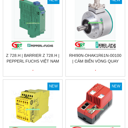
NEW
NEW
Z 728.H | BARRIER Z 728.H |
RHI90N-OHAK1R61N-00100
PEPPERL FUCHS VIỆT NAM
| CẢM BIẾN VÒNG QUAY
RHI90N-OHAK1R61N-00100
.
.
| ENCODER RHI90N-
OHAK1R61N-00100 |
PEPPERL FUCHS VIỆT NAM
NEW
NEW