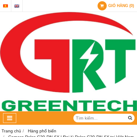
GIỎ HÀNG
(
0
)
Trang chủ
Hàng phổ biến
Camera Pelco C20-DN-6X | Đại lý Pelco C20-DN-6X tại Việt Nam