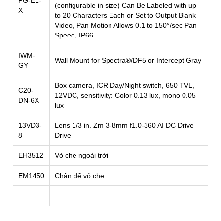
PG-E1-
(configurable in size) Can Be Labeled with up
X
to 20 Characters Each or Set to Output Blank
Video, Pan Motion Allows 0.1 to 150°/sec Pan
Speed, IP66
IWM-
Wall Mount for Spectra®/DF5 or Intercept Gray
GY
Box camera, ICR Day/Night switch, 650 TVL,
C20-
12VDC, sensitivity: Color 0.13 lux, mono 0.05
DN-6X
lux
13VD3-
Lens 1/3 in. Zm 3-8mm f1.0-360 AI DC Drive
8
Drive
EH3512
Vỏ che ngoài trời
EM1450
Chân đế vỏ che