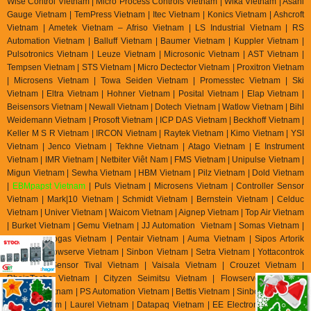
Wise Control Vietnam | Micro Process Controls Vietnam | Wika Vietnam | Asahi
Gauge Vietnam | TemPress Vietnam | Itec Vietnam | Konics Vietnam | Ashcroft
Vietnam | Ametek Vietnam – Afriso Vietnam | LS Industrial Vietnam | RS
Automation Vietnam | Balluff Vietnam | Baumer Vietnam | Kuppler Vietnam |
Pulsotronics Vietnam | Leuze Vietnam | Microsonic Vietnam | AST Vietnam |
Tempsen Vietnam | STS Vietnam | Micro Dectector Vietnam | Proxitron Vietnam
| Microsens Vietnam | Towa Seiden Vietnam | Promesstec Vietnam | Ski
Vietnam | Eltra Vietnam | Hohner Vietnam | Posital Vietnam | Elap Vietnam |
Beisensors Vietnam | Newall Vietnam | Dotech Vietnam | Watlow Vietnam | Bihl
Weidemann Vietnam | Prosoft Vietnam | ICP DAS Vietnam | Beckhoff Vietnam |
Keller M S R Vietnam | IRCON Vietnam | Raytek Vietnam | Kimo Vietnam | YSI
Vietnam | Jenco Vietnam | Tekhne Vietnam | Atago Vietnam | E Instrument
Vietnam | IMR Vietnam | Netbiter Viêt Nam | FMS Vietnam | Unipulse Vietnam |
Migun Vietnam | Sewha Vietnam | HBM Vietnam | Pilz Vietnam | Dold Vietnam
|
EBMpapst Vietnam
| Puls Vietnam | Microsens Vietnam | Controller Sensor
Vietnam | Mark|10 Vietnam | Schmidt Vietnam | Bernstein Vietnam | Celduc
Vietnam | Univer Vietnam | Waicom Vietnam | Aignep Vietnam | Top Air Vietnam
| Burket Vietnam |
Gemu Vietnam
| JJ Automation Vietnam | Somas Vietnam |
Delta Elektrogas Vietnam | Pentair Vietnam | Auma Vietnam | Sipos Artorik
Vietnam | Flowserve Vietnam | Sinbon Vietnam | Setra Vietnam | Yottacontrok
Vietnam | Sensor Tival Vietnam | Vaisala Vietnam | Crouzet Vietnam |
RheinTacho Vietnam | Cityzen Seimitsu Vietnam | Flowserve Vietnam |
Greatork Vietnam | PS Automation Vietnam | Bettis Vietnam | Sinbon Vietnam |
Setra Vietnam | Laurel Vietnam | Datapaq Vietnam | EE Electronik Vietnam |