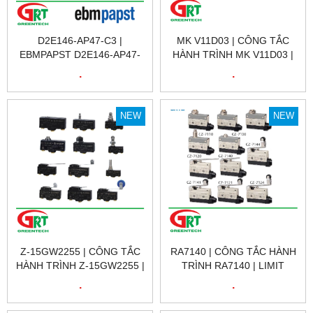
D2E146-AP47-C3 |
MK V11D03 | CÔNG TẮC
EBMPAPST D2E146-AP47-
HÀNH TRÌNH MK V11D03 |
C3 | QUẠT TẢN NHIỆT
LIMIT SWITCH MK V11D03 |
.
.
EBMPAPST D2E146-AP47-
PIZZATO MK V11D03 |
C3 | FAN EBMPAPST
PIZZATO VIỆT NAM
D2E146-AP47-C3 | EBM
NEW
NEW
Z-15GW2255 | CÔNG TẮC
RA7140 | CÔNG TẮC HÀNH
HÀNH TRÌNH Z-15GW2255 |
TRÌNH RA7140 | LIMIT
LIMIT SWITCH Z-15GW2255
SWITCH RA7140 | GNBER
.
.
| OMRON