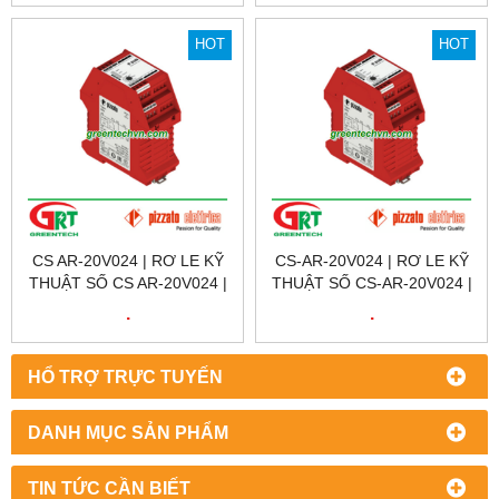
HOT
HOT
CS AR-20V024 | RƠ LE KỸ
CS-AR-20V024 | RƠ LE KỸ
THUẬT SỐ CS AR-20V024 |
THUẬT SỐ CS-AR-20V024 |
SAFETY RELAY CS AR-
SAFETY RELAY CS-AR-
.
.
20V024 | PIZZATO VIỆT
20V024 | PIZZATO VIỆT
NAM | CS AR-20V024
NAM
HỔ TRỢ TRỰC TUYẾN
DANH MỤC SẢN PHẨM
TIN TỨC CẦN BIẾT