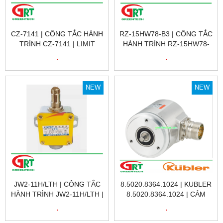
CZ-7141 | CÔNG TẮC HÀNH
RZ-15HW78-B3 | CÔNG TẮC
TRÌNH CZ-7141 | LIMIT
HÀNH TRÌNH RZ-15HW78-
SWITCH CZ-7141 | CNTD
B3 | LIMIT SWITCH RZ-
.
.
15HW78-B3 | GNBER
NEW
NEW
JW2-11H/LTH | CÔNG TẮC
8.5020.8364.1024 | KUBLER
HÀNH TRÌNH JW2-11H/LTH |
8.5020.8364.1024 | CẢM
LIMIT SWITCH JW2-
BIẾN VÒNG QUAY KUBLER
.
.
11H/LTH |
8.5020.8364.1024 |