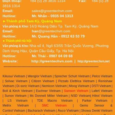
Điện thoại:
+84 (0) 28 3816 1314
Fax:
+84 (0) 28
3816 1314
Email:
sales@greentechvn.com
Hotline:
Mr. Nhân - 0935 04 1313
►Thành phố Tam Kỳ, Quảng Nam
14/3 Hoàng Diệu Tp. Tam Kỳ, Quảng Nam
Văn phòng & Kho:
Email:
han
@greentechvn.com
Hotline:
Mr. Quang Hân - 0912 63 53 79
►Thành phố Hà Nội
Nhà số 4, Ngõ 63/55 Trần Quốc Vượng, Phường
Văn phòng & Kho:
Dịch Vọng Hậu, Quận Cầu Giấy, Tp. Hà Nội
Hotline:
Mr. Thái - 0987 04 09 68
Website:
http://greentechvn.com
|
http://greentechvn.net
--------------------------------------------------------------------------
Kikusui Vietnam | Wenglor Vietnam | Sprecher Schuh Vietnam |
Pelco Vietnam
| Solvac Vietnam | Citizen Vietnam |
Pizzato Elettrica Vietnam
| Renishaw
Vietnam | Di-soric Vietnam |
Nemicon Vietnam | Moog Vietnam | DSTI Vietnam |
Boll & Kirch Vietnam | Euchner Vietnam |
Samson Vietnam
| Lafert Vietnam
| Sunon Vietnam | Mc Donnell Miller Vietnam | NSD Vietnam| Hitrol Vietnam
| LS Vietnam | TDE Macno Vietnam | Parker Vietnam |
Metrix
Vietnam
|
SMC Vietnam
|
Gems Sensor &
Asco Vietnam
Control
Vietnam
|
Bacharach Vietnam |
|
Showa Denki Vietnam