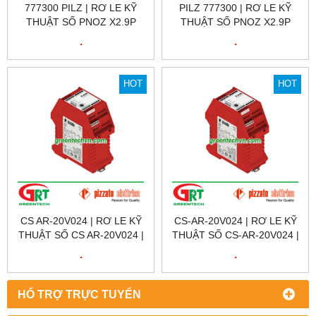
777300 PILZ | RƠ LE KỸ
PILZ 777300 | RƠ LE KỸ
THUẬT SỐ PNOZ X2.9P
THUẬT SỐ PNOZ X2.9P
24VDC 3N/O 1N/C, ID NO.:
24VDC 3N/O 1N/C, ID NO.:
.
.
777300 | PILZ VIỆT NAM
777300 | PILZ VIỆT NAM
HOT
HOT
CS AR-20V024 | RƠ LE KỸ
CS-AR-20V024 | RƠ LE KỸ
THUẬT SỐ CS AR-20V024 |
THUẬT SỐ CS-AR-20V024 |
SAFETY RELAY CS AR-
SAFETY RELAY CS-AR-
.
.
20V024 | PIZZATO VIỆT
20V024 | PIZZATO VIỆT
NAM | CS AR-20V024
NAM
HỔ TRỢ TRỰC TUYẾN