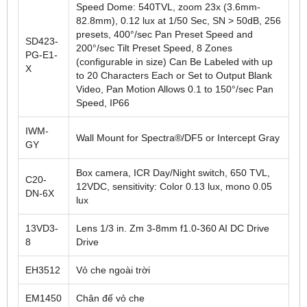
Speed Dome: 540TVL, zoom 23x (3.6mm-
82.8mm), 0.12 lux at 1/50 Sec, SN > 50dB, 256
presets, 400°/sec Pan Preset Speed and
SD423-
200°/sec Tilt Preset Speed, 8 Zones
PG-E1-
(configurable in size) Can Be Labeled with up
X
to 20 Characters Each or Set to Output Blank
Video, Pan Motion Allows 0.1 to 150°/sec Pan
Speed, IP66
IWM-
Wall Mount for Spectra®/DF5 or Intercept Gray
GY
Box camera, ICR Day/Night switch, 650 TVL,
C20-
12VDC, sensitivity: Color 0.13 lux, mono 0.05
DN-6X
lux
13VD3-
Lens 1/3 in. Zm 3-8mm f1.0-360 AI DC Drive
8
Drive
EH3512
Vỏ che ngoài trời
EM1450
Chân đế vỏ che