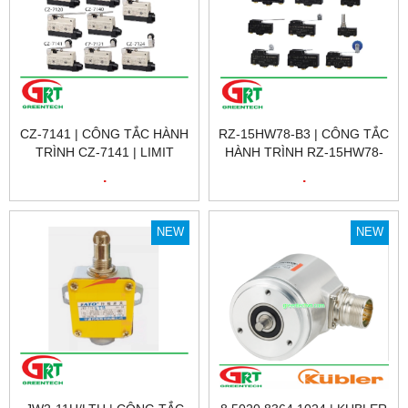
CZ-7141 | CÔNG TẮC HÀNH
RZ-15HW78-B3 | CÔNG TẮC
TRÌNH CZ-7141 | LIMIT
HÀNH TRÌNH RZ-15HW78-
SWITCH CZ-7141 | CNTD
B3 | LIMIT SWITCH RZ-
.
.
15HW78-B3 | GNBER
NEW
NEW