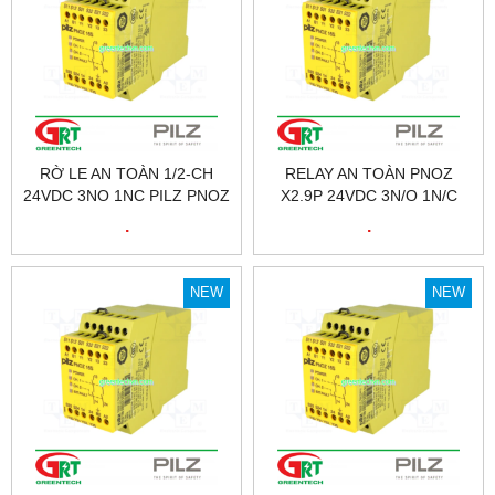
RỜ LE AN TOÀN 1/2-CH
RELAY AN TOÀN PNOZ
24VDC 3NO 1NC PILZ PNOZ
X2.9P 24VDC 3N/O 1N/C
X2.9P 24VDC 3N/O 1N/C |
PILZ – 777300
.
.
777300
NEW
NEW