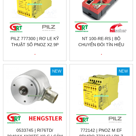
PILZ 777300 | RƠ LE KỸ
NT 100-RE-RS | BỘ
THUẬT SỐ PNOZ X2.9P
CHUYỂN ĐỎI TÍN HIỆU
24VDC 3N/O 1N/C, ID NO.:
HILSCHER NT 100-RE-RS |
.
.
777300
HILSCHER VIỆT NAM
NEW
NEW
0533745 | RI76TD/
772142 | PNOZ M EF