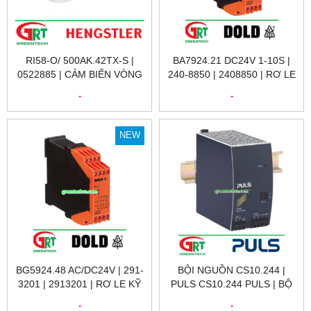
RI58-O/ 500AK.42TX-S |
BA7924.21 DC24V 1-10S |
0522885 | CẢM BIẾN VÒNG
240-8850 | 2408850 | RƠ LE
QUAY RI58-O/ 500AK.42TX-
KỸ THUẬT SỐ 240-8850
.
.
S | ENCODER HENGSTLER
BA7924.21 DC24V 1-10S |
VIỆT NAM
DOLD VIỆT NAM
NEW
BG5924.48 AC/DC24V | 291-
BỘI NGUỒN CS10.244 |
3201 | 2913201 | RƠ LE KỸ
PULS CS10.244 PULS | BỘ
THUẬT SỐ 291-3201 | DOLD
NGUỒN 220VAC / 24VDC
.
.