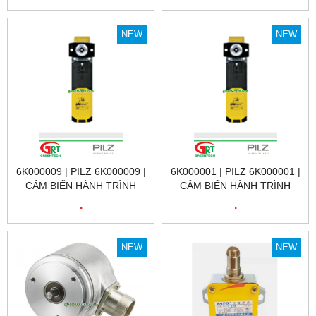
VIỆT NAM
10A CS10.244 | PULS
VIETNAM
NEW
NEW
6K000009 | PILZ 6K000009 |
6K000001 | PILZ 6K000001 |
CẢM BIẾN HÀNH TRÌNH
CẢM BIẾN HÀNH TRÌNH
6K000009 | PSEN MLM 1 BA
6K000001 | PSEN MLM 1 BA
.
.
1.1 PRODUCT ID: 6K000009
1.1 SWITCH PRODUCT ID:
| PILZ VIỆT NAM
6K000001 | PILZ VIỆT NAM
NEW
NEW