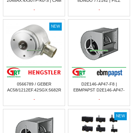
2048AX.4X30TF-K0-S | CẢM
8DI4DO 772142 | PILZ
BIẾN VÒNG QUAY RI76TD/
772142 | RƠ LE KỸ THUẬT
.
.
2048AX.4X30TF-K0-S |
SỐ 772142 | PILZ VIỆT NAM
HENGSTLER VIỆT NAM
NEW
0566789 / GEBER
D2E146-AP47-F8 |
AC58/1212EF.42SGX:5682R
EBMPAPST D2E146-AP47-
| CẢM BIẾN VÒNG QUAY
F8 | QUẠT | EBMPAPST
.
.
A0566789 / GEBER
D2E146-AP47-F8 | QUẠT
AC58/1212EF.42SGX:5682R
TẢN NHIỆT EBMPAPST
| ENCODER | HENGSTLER
D2E146-AP47-F8 | FAN
NEW
VIỆT NAM
EBMPAPST D2E146-AP47-
F8 | EBM