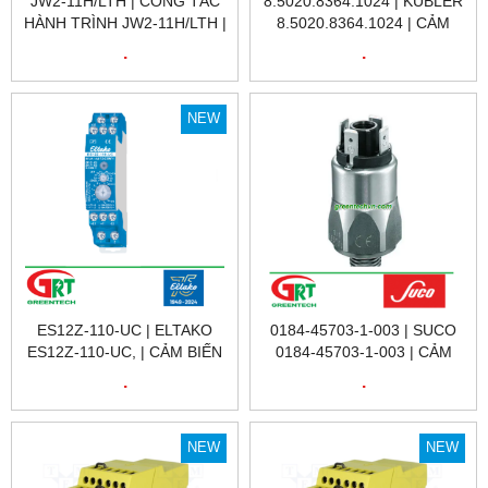
JW2-11H/LTH | CÔNG TẮC
8.5020.8364.1024 | KUBLER
HÀNH TRÌNH JW2-11H/LTH |
8.5020.8364.1024 | CẢM
LIMIT SWITCH JW2-
BIẾN VÒNG QUAY KUBLER
.
.
11H/LTH |
8.5020.8364.1024 |
ENCODER KUBLER
8.5020.8364.1024 |KUBLER
NEW
VIỆT NAM
ES12Z-110-UC | ELTAKO
0184-45703-1-003 | SUCO
ES12Z-110-UC, | CẢM BIẾN
0184-45703-1-003 | CẢM
HÀNH TRÌNH ES12Z-110-UC
BIẾN ÁP SUẤT SUCO 0184-
.
.
| ELTAKO VIETNAM | ĐẠI LÝ
45703-1-003 | PRESSURE
ETAKO VIỆT NAM
SENSOR 0184-45703-1-003
| SUCO VIỆT NAM
NEW
NEW