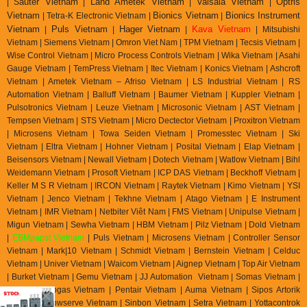
auter Vietnam
Land Ametek Vietnam
Vaisala Vietnam
Optris
| S
|
|
|
Vietnam
Bionics Vietnam
Bionics Instrument
| Tetra-K Electronic Vietnam |
|
Vietnam
Puls Vietnam
Hager Vietnam
Kava Vietnam
|
|
|
| Mitsubishi
Vietnam | Siemens Vietnam | Omron Viet Nam | TPM Vietnam | Tecsis Vietnam |
Wise Control Vietnam | Micro Process Controls Vietnam | Wika Vietnam | Asahi
Gauge Vietnam | TemPress Vietnam | Itec Vietnam | Konics Vietnam | Ashcroft
Vietnam | Ametek Vietnam – Afriso Vietnam | LS Industrial Vietnam | RS
Automation Vietnam | Balluff Vietnam | Baumer Vietnam | Kuppler Vietnam |
Pulsotronics Vietnam | Leuze Vietnam | Microsonic Vietnam | AST Vietnam |
Tempsen Vietnam | STS Vietnam | Micro Dectector Vietnam | Proxitron Vietnam
| Microsens Vietnam | Towa Seiden Vietnam | Promesstec Vietnam | Ski
Vietnam | Eltra Vietnam | Hohner Vietnam | Posital Vietnam | Elap Vietnam |
Beisensors Vietnam | Newall Vietnam | Dotech Vietnam | Watlow Vietnam | Bihl
Weidemann Vietnam | Prosoft Vietnam | ICP DAS Vietnam | Beckhoff Vietnam |
Keller M S R Vietnam | IRCON Vietnam | Raytek Vietnam | Kimo Vietnam | YSI
Vietnam | Jenco Vietnam | Tekhne Vietnam | Atago Vietnam | E Instrument
Vietnam | IMR Vietnam | Netbiter Viêt Nam | FMS Vietnam | Unipulse Vietnam |
Migun Vietnam | Sewha Vietnam | HBM Vietnam | Pilz Vietnam | Dold Vietnam
|
EBMpapst Vietnam
| Puls Vietnam | Microsens Vietnam | Controller Sensor
Vietnam | Mark|10 Vietnam | Schmidt Vietnam | Bernstein Vietnam | Celduc
Vietnam | Univer Vietnam | Waicom Vietnam | Aignep Vietnam | Top Air Vietnam
| Burket Vietnam |
Gemu Vietnam
| JJ Automation Vietnam | Somas Vietnam |
Delta Elektrogas Vietnam | Pentair Vietnam | Auma Vietnam | Sipos Artorik
Vietnam | Flowserve Vietnam | Sinbon Vietnam | Setra Vietnam | Yottacontrok