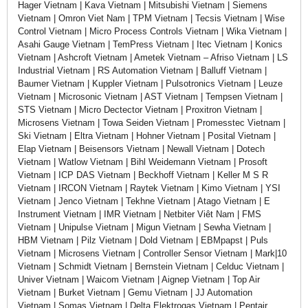
Hager Vietnam | Kava Vietnam | Mitsubishi Vietnam | Siemens
Vietnam | Omron Viet Nam | TPM Vietnam | Tecsis Vietnam | Wise
Control Vietnam | Micro Process Controls Vietnam | Wika Vietnam |
Asahi Gauge Vietnam | TemPress Vietnam | Itec Vietnam | Konics
Vietnam | Ashcroft Vietnam | Ametek Vietnam – Afriso Vietnam | LS
Industrial Vietnam | RS Automation Vietnam | Balluff Vietnam |
Baumer Vietnam | Kuppler Vietnam | Pulsotronics Vietnam | Leuze
Vietnam | Microsonic Vietnam | AST Vietnam | Tempsen Vietnam |
STS Vietnam | Micro Dectector Vietnam | Proxitron Vietnam |
Microsens Vietnam | Towa Seiden Vietnam | Promesstec Vietnam |
Ski Vietnam | Eltra Vietnam | Hohner Vietnam | Posital Vietnam |
Elap Vietnam | Beisensors Vietnam | Newall Vietnam | Dotech
Vietnam | Watlow Vietnam | Bihl Weidemann Vietnam | Prosoft
Vietnam | ICP DAS Vietnam | Beckhoff Vietnam | Keller M S R
Vietnam | IRCON Vietnam | Raytek Vietnam | Kimo Vietnam | YSI
Vietnam | Jenco Vietnam | Tekhne Vietnam | Atago Vietnam | E
Instrument Vietnam | IMR Vietnam | Netbiter Viêt Nam | FMS
Vietnam | Unipulse Vietnam | Migun Vietnam | Sewha Vietnam |
HBM Vietnam | Pilz Vietnam | Dold Vietnam | EBMpapst | Puls
Vietnam | Microsens Vietnam | Controller Sensor Vietnam | Mark|10
Vietnam | Schmidt Vietnam | Bernstein Vietnam | Celduc Vietnam |
Univer Vietnam | Waicom Vietnam | Aignep Vietnam | Top Air
Vietnam | Burket Vietnam | Gemu Vietnam | JJ Automation
Vietnam | Somas Vietnam | Delta Elektrogas Vietnam | Pentair