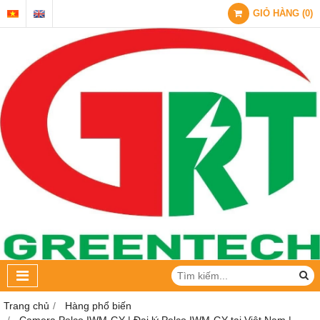
GIỎ HÀNG
(
0
)
Trang chủ
Hàng phổ biến
Camera Pelco IWM-GY | Đại lý Pelco IWM-GY tại Việt Nam |