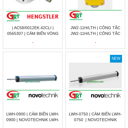
| AC58/0012EK.42CLI |
JW2-11H/LTH | CÔNG TẮC
0565307 | CẢM BIẾN VÒNG
JW2-11H/LTH | CÔNG TẮC
QUAY 0565307 |
HÀNH TRÌNH JW2-11H/LTH |
.
.
AC58/0012EK.42CLI |
LIMIT SWITCH JW2-
ENCODER HENGSTLER
11H/LTH |
VIỆT NAM
NEW
LWH-0900 | CẢM BIẾN LWH-
LWH-0750 | CẢM BIẾN LWH-
0900 | NOVOTECHNIK LWH-
0750 | NOVOTECHNIK
0900 | CẢM BIẾN VỊ TRÍ
LWH-0750 | CẢM BIẾN VỊ
.
.