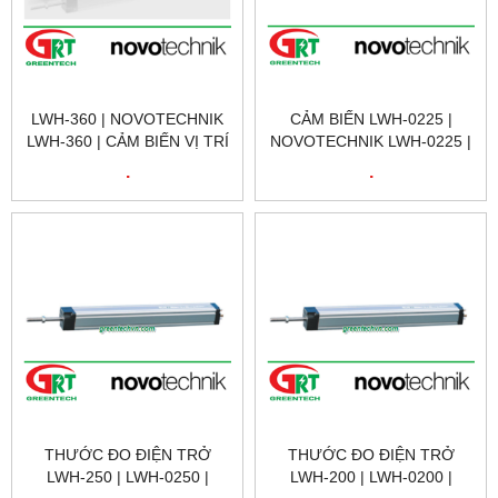
LWH-360 | NOVOTECHNIK
CẢM BIẾN LWH-0225 |
LWH-360 | CẢM BIẾN VỊ TRÍ
NOVOTECHNIK LWH-0225 |
TUYẾN TÍNH | LWH-0360 |
CẢM BIẾN VỊ TRÍ
.
.
NOVOTECHNIK VIỆT NAM
NOVOTECHNIK LWH-0225 |
POSITION SENSOR
NOVOTECHNIK LWH-0225 |
NOVOTECHNIK VIỆT NAM
THƯỚC ĐO ĐIỆN TRỞ
THƯỚC ĐO ĐIỆN TRỞ
LWH-250 | LWH-0250 |
LWH-200 | LWH-0200 |