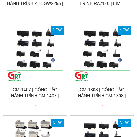
HÀNH TRÌNH Z-15GW2255 |
TRÌNH RA7140 | LIMIT
LIMIT SWITCH Z-15GW2255
SWITCH RA7140 | GNBER
.
.
| OMRON
NEW
NEW
CM-1407 | CÔNG TẮC
CM-1308 | CÔNG TẮC
HÀNH TRÌNH CM-1407 |
HÀNH TRÌNH CM-1308 |
LIMIT SWITCH CM-1407 |
LIMIT SWITCH CM-1308 |
.
.
CNTD
CNTD
NEW
NEW