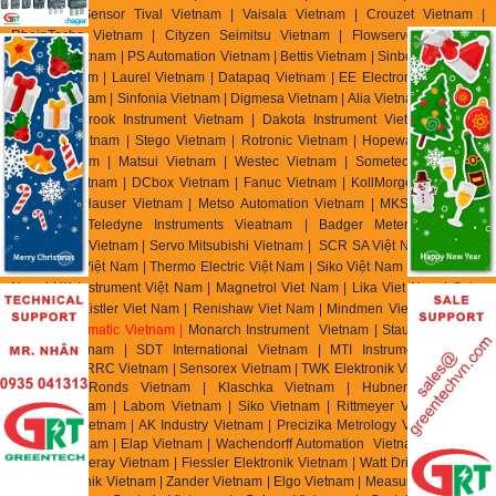
Vietnam | Sensor Tival Vietnam | Vaisala Vietnam | Crouzet Vietnam |
RheinTacho Vietnam | Cityzen Seimitsu Vietnam | Flowserve Vietnam |
Greatork Vietnam | PS Automation Vietnam | Bettis Vietnam | Sinbon Vietnam |
Setra Vietnam | Laurel Vietnam | Datapaq Vietnam | EE Electronik Vietnam |
Banico Vietnam | Sinfonia Vietnam | Digmesa Vietnam | Alia Vietnam | Flowline
Vietnam | Brook Instrument Vietnam | Dakota Instrument Vietnam | Diehl
Metering Vietnam | Stego Vietnam | Rotronic Vietnam | Hopeway Vietnam |
Beko Vietnam | Matsui Vietnam | Westec Vietnam | Sometech Vietnam |
Offshore Vietnam | DCbox Vietnam | Fanuc Vietnam | KollMorgen Vietnam |
Endress & Hauser Vietnam | Metso Automation Vietnam | MKS Instruments
Vietnam | Teledyne Instruments Vieatnam | Badger Meter Vietnam |
Hirschmann Vietnam | Servo Mitsubishi Vietnam | SCR SA Việt Nam | Biotech
Flow Meter Việt Nam | Thermo Electric Việt Nam | Siko Việt Nam | Klinger Việt
Nam | HK Instrument Việt Nam | Magnetrol Viet Nam | Lika Viet Nam | Setra
Viet Nam | Kistler Viet Nam | Renishaw Viet Nam | Mindmen Vietnam |
Airtac
Vietnam
| Gimatic Vietnam |
Monarch Instrument Vietnam | Stauff Vietnam |
Burster Vietnam | SDT International Vietnam | MTI Instrument Vietnam
| Zhuzhou CRRC Vietnam | Sensorex Vietnam | TWK Elektronik Vietnam | ASC
Vietnam | Ronds Vietnam | Klaschka Vietnam | Hubner Vietnam |
Hainzl
Vietnam | Labom Vietnam | Sik
o Vietnam | Rittmeyer Vietnam | TR
Electronic Vietnam | AK In
dustry Vietnam | Precizika Metrology Vietnam | Dis
Sensor Vietnam | Elap Vietnam |
Wachendorff Automation Vietnam | Foxboro
Vietnam | Fireray Vietnam |
Fiessler Elektronik Vietnam | Watt Drive Vietnam |
Murr Elektronik Vietnam | Zander Vietnam | Elgo Vietnam | Measurex Vietnam |