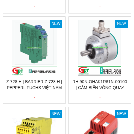
PEPPERL FUCHS VIỆT NAM
.
.
NEW
NEW
Z 728.H | BARRIER Z 728.H |
RHI90N-OHAK1R61N-00100
PEPPERL FUCHS VIỆT NAM
| CẢM BIẾN VÒNG QUAY
RHI90N-OHAK1R61N-00100
.
.
| ENCODER RHI90N-
OHAK1R61N-00100 |
PEPPERL FUCHS VIỆT NAM
NEW
NEW