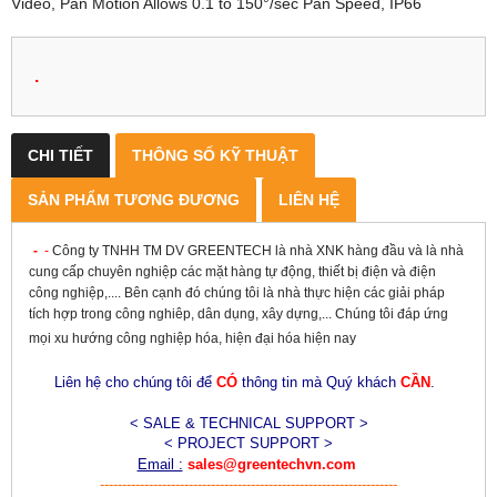
Video, Pan Motion Allows 0.1 to 150°/sec Pan Speed, IP66
.
CHI TIẾT
THÔNG SỐ KỸ THUẬT
SẢN PHẨM TƯƠNG ĐƯƠNG
LIÊN HỆ
-
-
Công ty TNHH TM DV GREENTECH là nhà XNK hàng đầu và là nhà
cung cấp chuyên nghiệp các mặt hàng tự động, thiết bị điện và điện
công nghiệp,.... Bên cạnh đó chúng tôi là nhà thực hiện các giải pháp
tích hợp trong công nghiêp, dân dụng, xây dựng,... Chúng tôi đáp ứng
mọi xu hướng công nghiệp hóa, hiện đại hóa hiện nay
Liên hệ cho chúng tôi để
CÓ
thông tin mà Quý khách
CẦN
.
< SALE & TECHNICAL SUPPORT >
< PROJECT SUPPORT >
Email :
sales@greentechvn.com
-------------------------------------------------------------------