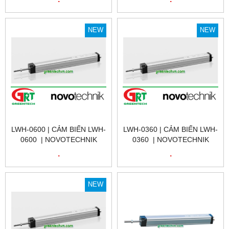
TUYẾN TÍNH
TRÍ TUYẾN TÍNH | LWH-
NOVOTECHNIK LWH-0900|
0750 | NOVOTECHNIK VIỆT
LWH-0900 | NOVOTECHNIK
NAM
NEW
NEW
VIỆT NAM
LWH-0600 | CẢM BIẾN LWH-
LWH-0360 | CẢM BIẾN LWH-
0600 | NOVOTECHNIK
0360 | NOVOTECHNIK
LWH-0600 | CẢM BIẾN VỊ
LWH-0360 | CẢM BIẾN VỊ
.
.
TRÍ TUYẾN TÍNH | LWH-
TRÍ TUYẾN TÍNH | LWH-
0600 | NOVOTECHNIK VIỆT
0360 | NOVOTECHNIK VIỆT
NAM
NAM
NEW