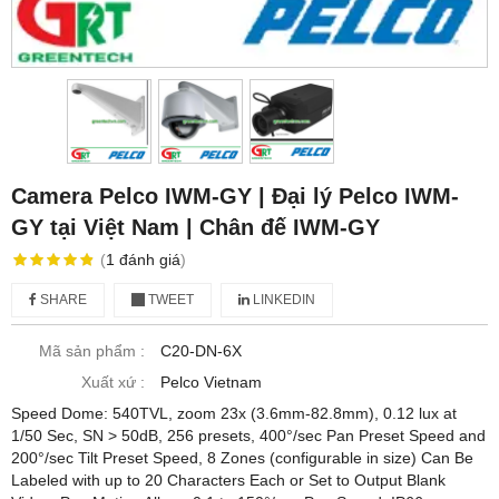
Camera Pelco IWM-GY | Đại lý Pelco IWM-
GY tại Việt Nam | Chân đế IWM-GY
(
1
đánh giá
)
SHARE
TWEET
LINKEDIN
Mã sản phẩm :
C20-DN-6X
Xuất xứ :
Pelco Vietnam
Speed Dome: 540TVL, zoom 23x (3.6mm-82.8mm), 0.12 lux at
1/50 Sec, SN > 50dB, 256 presets, 400°/sec Pan Preset Speed and
200°/sec Tilt Preset Speed, 8 Zones (configurable in size) Can Be
Labeled with up to 20 Characters Each or Set to Output Blank