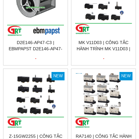
D2E146-AP47-C3 |
MK V11D03 | CÔNG TẮC
EBMPAPST D2E146-AP47-
HÀNH TRÌNH MK V11D03 |
C3 | QUẠT TẢN NHIỆT
LIMIT SWITCH MK V11D03 |
.
.
EBMPAPST D2E146-AP47-
PIZZATO MK V11D03 |
C3 | FAN EBMPAPST
PIZZATO VIỆT NAM
D2E146-AP47-C3 | EBM
NEW
NEW
Z-15GW2255 | CÔNG TẮC
RA7140 | CÔNG TẮC HÀNH