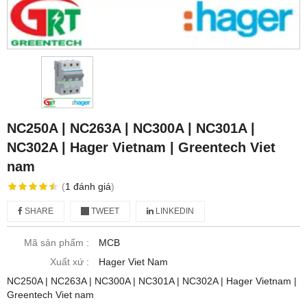
NC250A | NC263A | NC300A | NC301A |
NC302A | Hager Vietnam | Greentech Viet
nam
(
1
đánh giá
)
SHARE
TWEET
LINKEDIN
Mã sản phẩm :
MCB
Xuất xứ :
Hager Viet Nam
NC250A | NC263A | NC300A | NC301A | NC302A | Hager Vietnam |
Greentech Viet nam