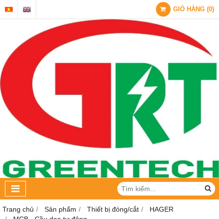
GIỎ HÀNG
(
0
)
Trang chủ
Sản phẩm
Thiết bị đóng/cắt
HAGER
MCB - Cầu dao tự động