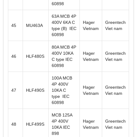
60898
63A MCB 4P
400V 6KA C
Hager
Greentech
45
MU463A
type (B) IEC
Vietnam
Viet nam
60898
80A MCB 4P
400V 10KA
Hager
Greentech
46
HLF480S
C type IEC
Vietnam
Viet nam
60898
100A MCB
4P 400V
Hager
Greentech
47
HLF490S
10KA C
Vietnam
Viet nam
type IEC
60898
MCB 125A
4P 400V
Hager
Greentech
48
HLF499S
10KA IEC
Vietnam
Viet nam
898