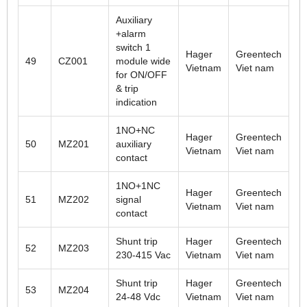
Auxiliary
+alarm
switch 1
Hager
Greentech
49
CZ001
module wide
Vietnam
Viet nam
for ON/OFF
& trip
indication
1NO+NC
Hager
Greentech
50
MZ201
auxiliary
Vietnam
Viet nam
contact
1NO+1NC
Hager
Greentech
51
MZ202
signal
Vietnam
Viet nam
contact
Shunt trip
Hager
Greentech
52
MZ203
230-415 Vac
Vietnam
Viet nam
Shunt trip
Hager
Greentech
53
MZ204
24-48 Vdc
Vietnam
Viet nam