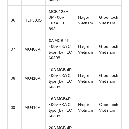
MCB 125A
3P 400V
Hager
Greentech
36
HLF399S
10KA IEC
Vietnam
Viet nam
898
6A MCB 4P
400V 6KA C
Hager
Greentech
37
MU406A
type (B) IEC
Vietnam
Viet nam
60898
10A MCB 4P
400V 6KA C
Hager
Greentech
38
MU410A
type (B) IEC
Vietnam
Viet nam
60898
16A MCB4P
400V 6KA C
Hager
Greentech
39
MU416A
type (B) IEC
Vietnam
Viet nam
60898
20A MCB 4P