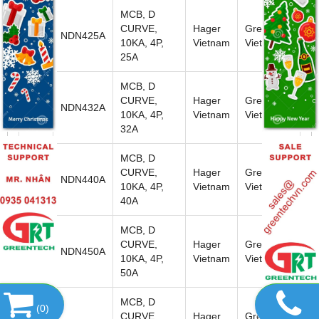
MCB, D
CURVE,
Hager
Greentech
112
NDN425A
10KA, 4P,
Vietnam
Viet nam
25A
MCB, D
CURVE,
Hager
Greentech
113
NDN432A
10KA, 4P,
Vietnam
Viet nam
32A
MCB, D
CURVE,
Hager
Greentech
114
NDN440A
10KA, 4P,
Vietnam
Viet nam
40A
MCB, D
CURVE,
Hager
Greentech
115
NDN450A
10KA, 4P,
Vietnam
Viet nam
50A
MCB, D
(
0
)
CURVE,
Hager
Greentech