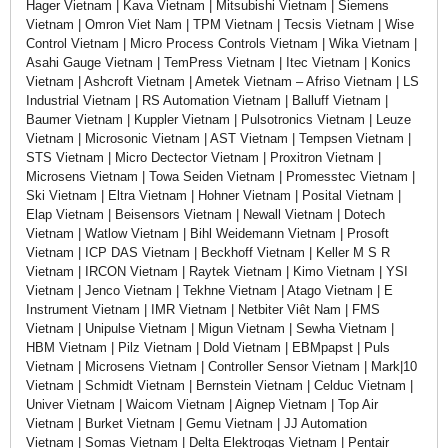
Hager Vietnam | Kava Vietnam | Mitsubishi Vietnam | Siemens
Vietnam | Omron Viet Nam | TPM Vietnam | Tecsis Vietnam | Wise
Control Vietnam | Micro Process Controls Vietnam | Wika Vietnam |
Asahi Gauge Vietnam | TemPress Vietnam | Itec Vietnam | Konics
Vietnam | Ashcroft Vietnam | Ametek Vietnam – Afriso Vietnam | LS
Industrial Vietnam | RS Automation Vietnam | Balluff Vietnam |
Baumer Vietnam | Kuppler Vietnam | Pulsotronics Vietnam | Leuze
Vietnam | Microsonic Vietnam | AST Vietnam | Tempsen Vietnam |
STS Vietnam | Micro Dectector Vietnam | Proxitron Vietnam |
Microsens Vietnam | Towa Seiden Vietnam | Promesstec Vietnam |
Ski Vietnam | Eltra Vietnam | Hohner Vietnam | Posital Vietnam |
Elap Vietnam | Beisensors Vietnam | Newall Vietnam | Dotech
Vietnam | Watlow Vietnam | Bihl Weidemann Vietnam | Prosoft
Vietnam | ICP DAS Vietnam | Beckhoff Vietnam | Keller M S R
Vietnam | IRCON Vietnam | Raytek Vietnam | Kimo Vietnam | YSI
Vietnam | Jenco Vietnam | Tekhne Vietnam | Atago Vietnam | E
Instrument Vietnam | IMR Vietnam | Netbiter Viêt Nam | FMS
Vietnam | Unipulse Vietnam | Migun Vietnam | Sewha Vietnam |
HBM Vietnam | Pilz Vietnam | Dold Vietnam | EBMpapst | Puls
Vietnam | Microsens Vietnam | Controller Sensor Vietnam | Mark|10
Vietnam | Schmidt Vietnam | Bernstein Vietnam | Celduc Vietnam |
Univer Vietnam | Waicom Vietnam | Aignep Vietnam | Top Air
Vietnam | Burket Vietnam | Gemu Vietnam | JJ Automation
Vietnam | Somas Vietnam | Delta Elektrogas Vietnam | Pentair