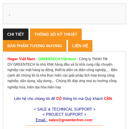
.
CHI TIẾT
THÔNG SỐ KỸ THUẬT
SẢN PHẨM TƯƠNG ĐƯƠNG
LIÊN HỆ
Hager Việt Nam
-
GREENTECH
Việt Nam
-
Công ty TNHH TM
DV GREENTECH là nhà XNK hàng đầu và là nhà cung cấp chuyên
nghiệp các mặt hàng tự động, thiết bị điện và điện công nghiệp,.... Bên
cạnh đó chúng tôi là nhà thực hiện các giải pháp tích hợp trong công
nghiêp, dân dụng, xây dựng,... Chúng tôi đáp ứng mọi xu hướng công
nghiệp hóa, hiện đại hóa hiện nay
Liên hệ cho chúng tôi để
CÓ
thông tin mà Quý khách
CẦN
.
< SALE & TECHNICAL SUPPORT >
< PROJECT SUPPORT >
Email :
sales@greentechvn.com
-------------------------------------------------------------------