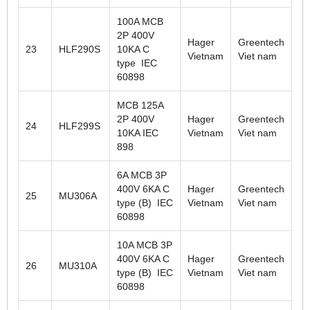
100A MCB
2P 400V
Hager
Greentech
23
HLF290S
10KA C
Vietnam
Viet nam
type IEC
60898
MCB 125A
2P 400V
Hager
Greentech
24
HLF299S
10KA IEC
Vietnam
Viet nam
898
6A MCB 3P
400V 6KA C
Hager
Greentech
25
MU306A
type (B) IEC
Vietnam
Viet nam
60898
10A MCB 3P
400V 6KA C
Hager
Greentech
26
MU310A
type (B) IEC
Vietnam
Viet nam
60898