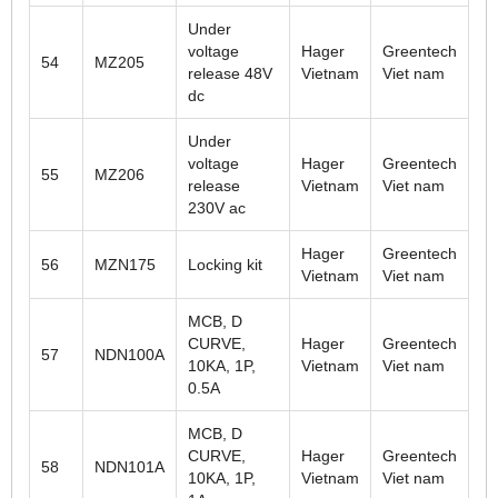
Under
voltage
Hager
Greentech
54
MZ205
release 48V
Vietnam
Viet nam
dc
Under
voltage
Hager
Greentech
55
MZ206
release
Vietnam
Viet nam
230V ac
Hager
Greentech
56
MZN175
Locking kit
Vietnam
Viet nam
MCB, D
CURVE,
Hager
Greentech
57
NDN100A
10KA, 1P,
Vietnam
Viet nam
0.5A
MCB, D
CURVE,
Hager
Greentech
58
NDN101A
10KA, 1P,
Vietnam
Viet nam