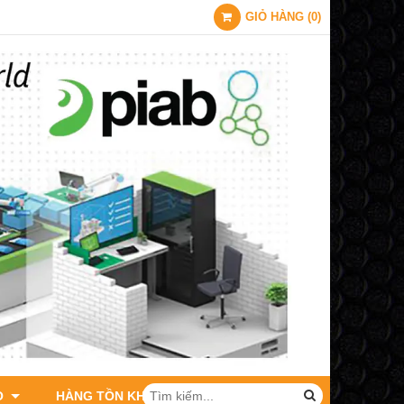
GIỎ HÀNG
(
0
)
O
HÀNG TỒN KHO