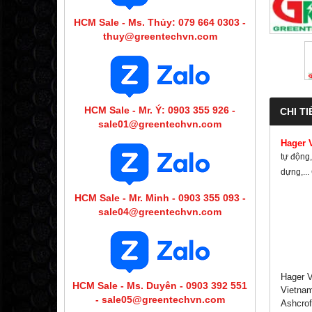
HCM Sale - Ms. Thủy: 079 664 0303 -
thuy@greentechvn.com
HCM Sale - Mr. Ý: 0903 355 926 -
CHI TI
sale01@greentechvn.com
Hager 
tự động,
dựng,..
HCM Sale - Mr. Minh - 0903 355 093 -
sale04@greentechvn.com
Hager V
HCM Sale - Ms. Duyên - 0903 392 551
Vietnam
- sale05@greentechvn.com
Ashcrof