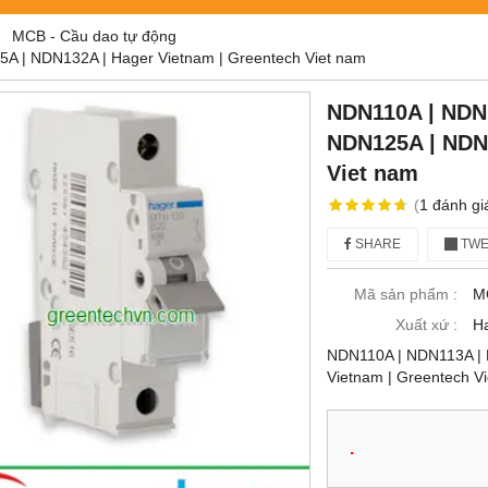
MCB - Cầu dao tự động
 | NDN132A | Hager Vietnam | Greentech Viet nam
NDN110A | NDN
NDN125A | NDN1
Viet nam
(
1
đánh gi
SHARE
TWE
Mã sản phẩm :
M
Xuất xứ :
H
NDN110A | NDN113A | 
Vietnam | Greentech V
.