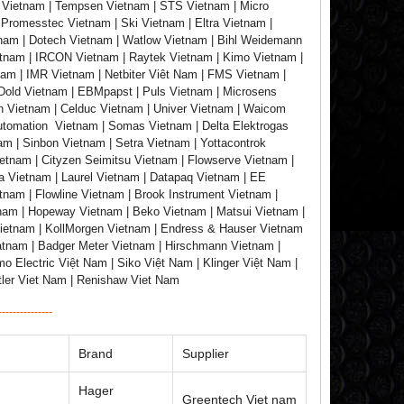
T Vietnam | Tempsen Vietnam | STS Vietnam | Micro
 Promesstec Vietnam | Ski Vietnam | Eltra Vietnam |
etnam | Dotech Vietnam | Watlow Vietnam | Bihl Weidemann
etnam | IRCON Vietnam | Raytek Vietnam | Kimo Vietnam |
nam | IMR Vietnam | Netbiter Viêt Nam | FMS Vietnam |
Dold Vietnam | EBMpapst | Puls Vietnam | Microsens
in Vietnam | Celduc Vietnam | Univer Vietnam | Waicom
Automation Vietnam | Somas Vietnam | Delta Elektrogas
am | Sinbon Vietnam | Setra Vietnam | Yottacontrok
ietnam | Cityzen Seimitsu Vietnam | Flowserve Vietnam |
a Vietnam | Laurel Vietnam | Datapaq Vietnam | EE
tnam | Flowline Vietnam | Brook Instrument Vietnam |
tnam | Hopeway Vietnam | Beko Vietnam | Matsui Vietnam |
ietnam | KollMorgen Vietnam | Endress & Hauser Vietnam
atnam | Badger Meter Vietnam | Hirschmann Vietnam |
 Electric Việt Nam | Siko Việt Nam | Klinger Việt Nam |
stler Viet Nam | Renishaw Viet Nam
---------------
Brand
Supplier
Hager
Greentech Viet nam