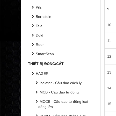
Pilz
9
Bernstein
10
Tele
Dold
11
Reer
SmartScan
12
THIẾT BỊ ĐÓNG/CẮT
13
HAGER
Isolator - Cầu dao cách ly
14
MCB - Cầu dao tự động
MCCB - Cầu dao tự động loại
15
dòng lớn
RCBO - Cầu dao chống giật