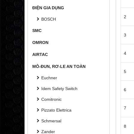
ĐIỆN GIA DỤNG
2
BOSCH
SMC
3
OMRON
4
AIRTAC
MÔ-ĐUN, RƠ-LE AN TOÀN
5
Euchner
Idem Safety Switch
6
Comitronic
7
Pizzato Elettrica
Schmersal
8
Zander