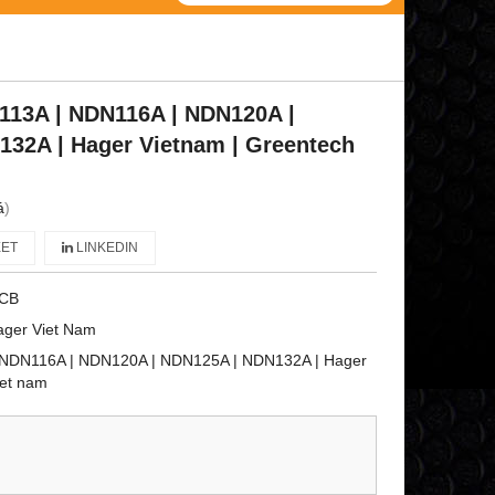
113A | NDN116A | NDN120A |
32A | Hager Vietnam | Greentech
á
)
ET
LINKEDIN
CB
ager Viet Nam
NDN116A | NDN120A | NDN125A | NDN132A | Hager
iet nam