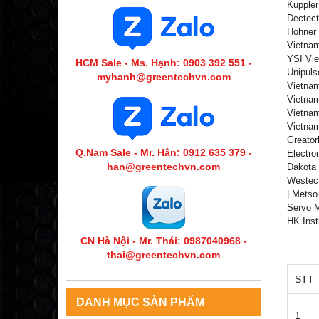
Kuppler
Dectect
Hohner 
Vietnam
YSI Vie
HCM Sale - Ms. Hạnh: 0903 392 551 -
Unipuls
myhanh@greentechvn.com
Vietnam
Vietnam
Vietnam
Vietnam
Greator
Q.Nam Sale - Mr. Hân: 0912 635 379 -
Electro
han@greentechvn.com
Dakota 
Westec 
| Metso
Servo M
HK Inst
CN Hà Nội - Mr. Thái: 0987040968 -
thai@greentechvn.com
STT
DANH MỤC SẢN PHẨM
1