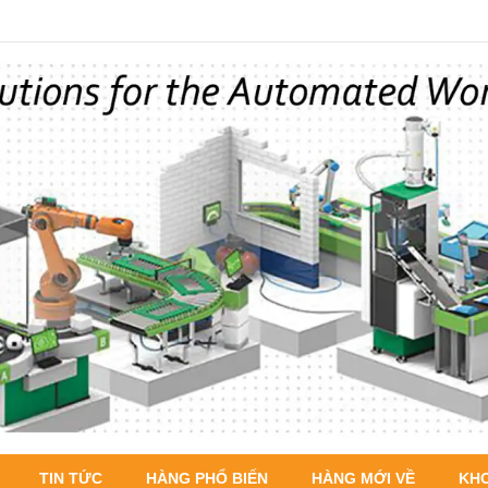
TIN TỨC
HÀNG PHỔ BIẾN
HÀNG MỚI VỀ
KH