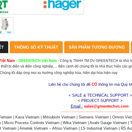
ẾT
THÔNG SỐ KỸ THUẬT
SẢN PHẨM TƯƠNG ĐƯƠNG
Việt Nam
-
GREENTECH
Việt Nam
-
Công ty TNHH TM DV GREENTECH là nhà XNK
 thiết bị điện và điện công nghiệp,.... Bên cạnh đó chúng tôi là nhà thực hiện các 
. Chúng tôi đáp ứng mọi xu hướng công nghiệp hóa, hiện đại hóa hiện nay
Liên hệ cho chúng tôi để
CÓ
thông tin mà Quý 
< SALE & TECHNICAL SUPPORT >
< PROJECT SUPPORT >
Email :
sales@greentechvn.com
------------------------------------------------------------
ietnam | Kava Vietnam | Mitsubishi Vietnam | Siemens Vietnam | Omron Viet
 | Micro Process Controls Vietnam | Wika Vietnam | Asahi Gauge Vietnam | 
t Vietnam | Ametek Vietnam – Afriso Vietnam | LS Industrial Vietnam | RS Au