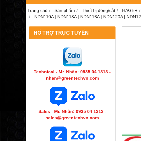
Trang chủ
Sản phẩm
Thiết bị đóng/cắt
HAGER
NDN110A | NDN113A | NDN116A | NDN120A | NDN125A
HỔ TRỢ TRỰC TUYẾN
Technical - Mr. Nhân: 0935 04 1313 -
nhan@greentechvn.com
Sales - Mr. Nhân: 0935 04 1313 -
sales@greentechvn.com