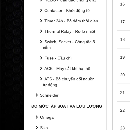
16
Contactor - Khởi động từ
Timer 24h - Bộ đếm thời gian
17
Thermal Relay - Rơ le nhiệt
18
Switch, Socket - Công tắc ổ
cắm
19
Fuse - Cầu chì
ACB - Máy cắt khí hạ thế
20
ATS - Bộ chuyển đổi nguồn
tự động
21
Schneider
ĐO MỨC, ÁP SUẤT VÀ LƯU LƯỢNG
22
Omega
Sika
23