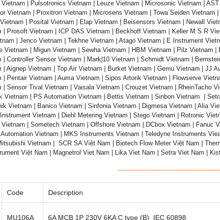
 Vietnam | Pulsotronics Vietnam | Leuze Vietnam | Microsonic Vietnam | AS
or Vietnam | Proxitron Vietnam | Microsens Vietnam | Towa Seiden Vietnam |
Vietnam | Posital Vietnam | Elap Vietnam | Beisensors Vietnam | Newall Vi
 | Prosoft Vietnam | ICP DAS Vietnam | Beckhoff Vietnam | Keller M S R Vi
tnam | Jenco Vietnam | Tekhne Vietnam | Atago Vietnam | E Instrument Viet
e Vietnam | Migun Vietnam | Sewha Vietnam | HBM Vietnam | Pilz Vietnam | 
 | Controller Sensor Vietnam | Mark|10 Vietnam | Schmidt Vietnam | Bernste
 | Aignep Vietnam | Top Air Vietnam | Burket Vietnam | Gemu Vietnam | JJ 
 | Pentair Vietnam | Auma Vietnam | Sipos Artorik Vietnam | Flowserve Vietn
 | Sensor Tival Vietnam | Vaisala Vietnam | Crouzet Vietnam | RheinTacho V
k Vietnam | PS Automation Vietnam | Bettis Vietnam | Sinbon Vietnam | Setr
nik Vietnam | Banico Vietnam | Sinfonia Vietnam | Digmesa Vietnam | Alia Vie
Instrument Vietnam | Diehl Metering Vietnam | Stego Vietnam | Rotronic Vie
Vietnam | Sometech Vietnam | Offshore Vietnam | DCbox Vietnam | Fanuc V
 Automation Vietnam | MKS Instruments Vietnam | Teledyne Instruments Vie
itsubishi Vietnam | SCR SA Việt Nam | Biotech Flow Meter Việt Nam | Thermo
rument Việt Nam | Magnetrol Viet Nam | Lika Viet Nam | Setra Viet Nam | Ki
----------------------------------------------------
Code
Description
MU106A
6A MCB 1P 230V 6KA C type (B) IEC 60898