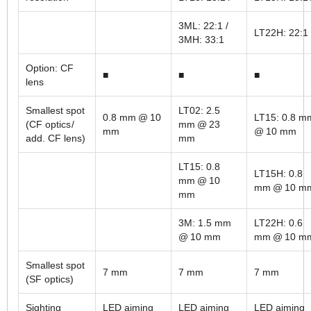
3ML: 22:1 /
LT22H: 22:1
3MH: 33:1
Option: CF
■
■
■
lens
Smallest spot
LT02: 2.5
0.8 mm @ 10
LT15: 0.8 
(CF optics /
mm @ 23
mm
@ 10 mm
add. CF lens)
mm
LT15: 0.8
LT15H: 0.8
mm @ 10
mm @ 10 m
mm
3M: 1.5 mm
LT22H: 0.6
@ 10 mm
mm @ 10 m
Smallest spot
7 mm
7 mm
7 mm
(SF optics)
Sighting
LED aiming
LED aiming
LED aiming