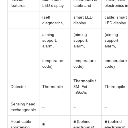
features
LED display
cable and
electronics i
(self
smart LED
cable; smart
diagnostics,
display
LED display
aiming
(aiming
(aiming
support,
support,
support,
alarm,
alarm,
alarm,
temperature
temperature
temperature
code)
code)
code)
Thermopile /
Detector
Thermopile
3M: Ext.
Thermopile
InGaAs
Sensing head
–
–
–
exchangeable
Head cable
■ (behind
■ (behind
■
shortening
electronics)
electronics)