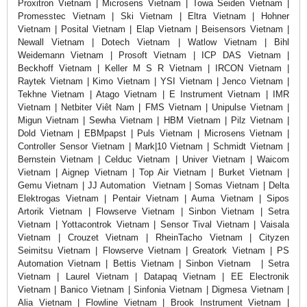
Proxitron Vietnam | Microsens Vietnam | Towa Seiden Vietnam |
Promesstec Vietnam | Ski Vietnam | Eltra Vietnam | Hohner
Vietnam | Posital Vietnam | Elap Vietnam | Beisensors Vietnam |
Newall Vietnam | Dotech Vietnam | Watlow Vietnam | Bihl
Weidemann Vietnam | Prosoft Vietnam | ICP DAS Vietnam |
Beckhoff Vietnam | Keller M S R Vietnam | IRCON Vietnam |
Raytek Vietnam | Kimo Vietnam | YSI Vietnam | Jenco Vietnam |
Tekhne Vietnam | Atago Vietnam | E Instrument Vietnam | IMR
Vietnam | Netbiter Viêt Nam | FMS Vietnam | Unipulse Vietnam |
Migun Vietnam | Sewha Vietnam | HBM Vietnam | Pilz Vietnam |
Dold Vietnam | EBMpapst | Puls Vietnam | Microsens Vietnam |
Controller Sensor Vietnam | Mark|10 Vietnam | Schmidt Vietnam |
Bernstein Vietnam | Celduc Vietnam | Univer Vietnam | Waicom
Vietnam | Aignep Vietnam | Top Air Vietnam | Burket Vietnam |
Gemu Vietnam | JJ Automation Vietnam | Somas Vietnam | Delta
Elektrogas Vietnam | Pentair Vietnam | Auma Vietnam | Sipos
Artorik Vietnam | Flowserve Vietnam | Sinbon Vietnam | Setra
Vietnam | Yottacontrok Vietnam | Sensor Tival Vietnam | Vaisala
Vietnam | Crouzet Vietnam | RheinTacho Vietnam | Cityzen
Seimitsu Vietnam | Flowserve Vietnam | Greatork Vietnam | PS
Automation Vietnam | Bettis Vietnam | Sinbon Vietnam | Setra
Vietnam | Laurel Vietnam | Datapaq Vietnam | EE Electronik
Vietnam | Banico Vietnam | Sinfonia Vietnam | Digmesa Vietnam |
Alia Vietnam | Flowline Vietnam | Brook Instrument Vietnam |