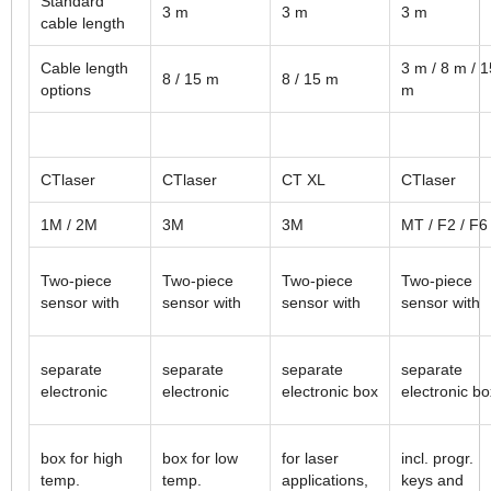
Standard
3 m
3 m
3 m
cable length
Cable length
3 m / 8 m / 1
8 / 15 m
8 / 15 m
options
m
CTlaser
CTlaser
CT XL
CTlaser
1M / 2M
3M
3M
MT / F2 / F6
Two-piece
Two-piece
Two-piece
Two-piece
sensor with
sensor with
sensor with
sensor with
separate
separate
separate
separate
electronic
electronic
electronic box
electronic bo
box for high
box for low
for laser
incl. progr.
temp.
temp.
applications,
keys and