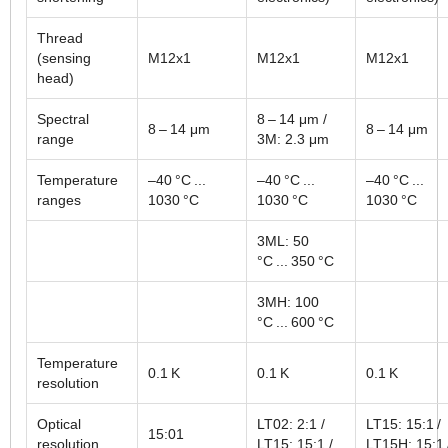
Thread
(sensing
M12x1
M12x1
M12x1
head)
Spectral
8 – 14 μm /
8 – 14 μm
8 – 14 μm
range
3M: 2.3 μm
Temperature
–40 °C ...
–40 °C ...
–40 °C ...
ranges
1030 °C
1030 °C
1030 °C
3ML: 50
°C ... 350 °C
3MH: 100
°C ... 600 °C
Temperature
0.1 K
0.1 K
0.1 K
resolution
Optical
LT02: 2:1 /
LT15: 15:1 /
15:01
resolution
LT15: 15:1 /
LT15H: 15:1 