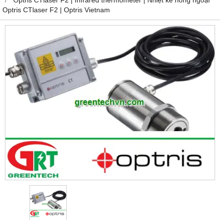
Optris CTlaser F2 | Optris Vietnam