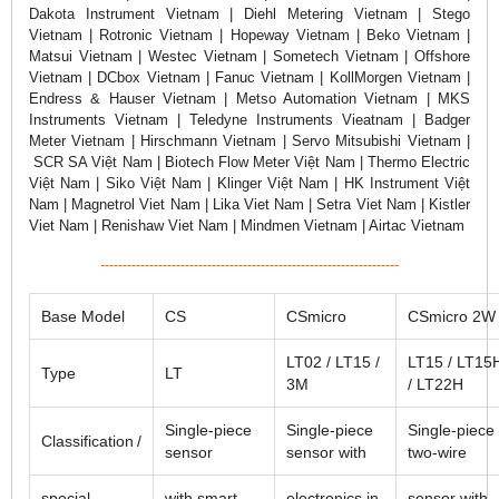
Dakota Instrument Vietnam | Diehl Metering Vietnam | Stego
Vietnam | Rotronic Vietnam | Hopeway Vietnam | Beko Vietnam |
Matsui Vietnam | Westec Vietnam | Sometech Vietnam | Offshore
Vietnam | DCbox Vietnam | Fanuc Vietnam | KollMorgen Vietnam |
Endress & Hauser Vietnam | Metso Automation Vietnam | MKS
Instruments Vietnam | Teledyne Instruments Vieatnam | Badger
Meter Vietnam | Hirschmann Vietnam | Servo Mitsubishi Vietnam |
SCR SA Việt Nam | Biotech Flow Meter Việt Nam | Thermo Electric
Việt Nam | Siko Việt Nam | Klinger Việt Nam | HK Instrument Việt
Nam | Magnetrol Viet Nam | Lika Viet Nam | Setra Viet Nam | Kistler
Viet Nam | Renishaw Viet Nam | Mindmen Vietnam | Airtac Vietnam
-------------------------------------------------------------------
Base Model
CS
CSmicro
CSmicro 2W
LT02 / LT15 /
LT15 / LT15
Type
LT
3M
/ LT22H
Single-piece
Single-piece
Single-piece
Classification /
sensor
sensor with
two-wire
special
with smart
electronics in
sensor with