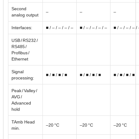
Second
–
–
–
analog output
Interfaces:
■ / – / – / – / –
■ / – / – / – / –
■ / – / – / – /
USB / RS232 /
RS485 /
Profibus /
Ethernet
Signal
■ / ■ / ■ / ■
■ / ■ / ■ / ■
■ / ■ / ■ / ■
processing:
Peak / Valley /
AVG /
Advanced
hold
TAmb Head
–20 °C
–20 °C
–20 °C
min.