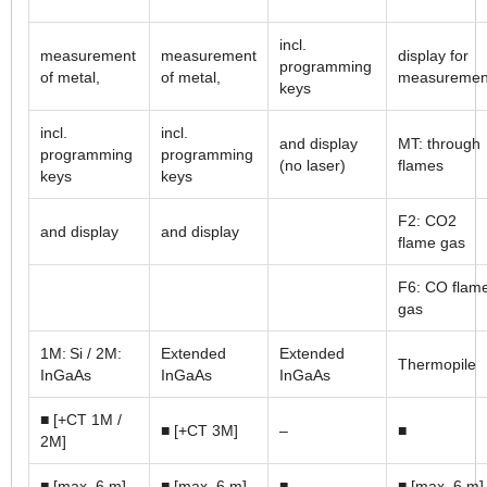
incl.
measurement
measurement
display for
programming
of metal,
of metal,
measuremen
keys
incl.
incl.
and display
MT: through
programming
programming
(no laser)
flames
keys
keys
F2: CO2
and display
and display
flame gas
F6: CO flam
gas
1M: Si / 2M:
Extended
Extended
Thermopile
InGaAs
InGaAs
InGaAs
■ [+CT 1M /
■ [+CT 3M]
–
■
2M]
■ [max. 6 m]
■ [max. 6 m]
■
■ [max. 6 m]