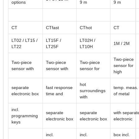
options
9 m
9 m
CT
CTfast
CThot
CT
LT02 / LT15 /
LT15F /
LT02H /
1M / 2M
LT22
LT25F
LT10H
Two-piece
Two-piece
Two-piece
Two-piece
sensor for
sensor with
sensor with
sensor for
high
hot
separate
fast response
temp. meas.
surroundings
electronic box
time and
of metal
with
incl.
separate
separate
with separat
programming
electronic box
electronic box
electronic
keys
incl.
incl.
box incl.