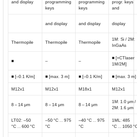
and display
programming
programming
progr. keys
keys
keys
and
and display
and display
display
1M: Si / 2M:
Thermopile
Thermopile
Thermopile
InGaAs
■ [+CTlaser
■
–
–
1M/2M]
■ [–0.1 K/m]
■ [max. 3 m]
■ [–0.1 K/m]
■ [max. 3 m]
M12x1
M12x1
M18x1
M12x1
1M: 1.0 μm /
8 – 14 μm
8 – 14 μm
8 – 14 μm
2M: 1.6 μm
LT02: –50
–50 °C ... 975
–40 °C ... 975
1ML: 485
°C ... 600 °C
°C
°C
°C ... 1050 °