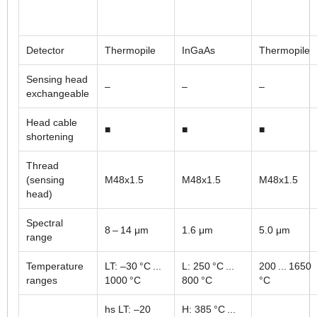
Detector
Thermopile
InGaAs
Thermopile
Sensing head
–
–
–
exchangeable
Head cable
■
■
■
shortening
Thread
(sensing
M48x1.5
M48x1.5
M48x1.5
head)
Spectral
8 – 14 μm
1.6 μm
5.0 μm
range
Temperature
LT: –30 °C ...
L: 250 °C ...
200 ... 1650
ranges
1000 °C
800 °C
°C
hs LT: –20
H: 385 °C ...