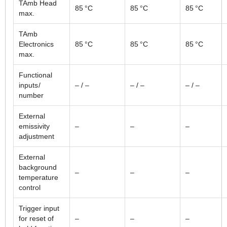
TAmb Head
85 °C
85 °C
85 °C
max.
TAmb
Electronics
85 °C
85 °C
85 °C
max.
Functional
inputs /
– / –
– / –
– / –
number
External
emissivity
–
–
–
adjustment
External
background
–
–
–
temperature
control
Trigger input
for reset of
–
–
–