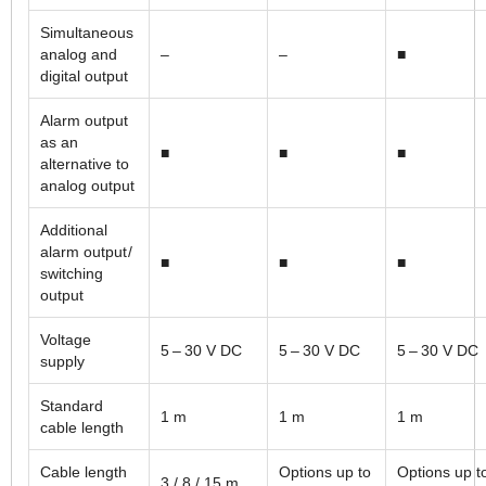
Simultaneous
analog and
–
–
■
digital output
Alarm output
as an
■
■
■
alternative to
analog output
Additional
alarm output /
■
■
■
switching
output
Voltage
5 – 30 V DC
5 – 30 V DC
5 – 30 V DC
supply
Standard
1 m
1 m
1 m
cable length
Cable length
Options up to
Options up t
3 / 8 / 15 m