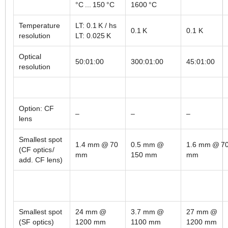
°C ... 150 °C
1600 °C
Temperature
LT: 0.1 K / hs
0.1 K
0.1 K
resolution
LT: 0.025 K
Optical
50:01:00
300:01:00
45:01:00
resolution
Option: CF
–
–
–
lens
Smallest spot
1.4 mm @ 70
0.5 mm @
1.6 mm @ 7
(CF optics /
mm
150 mm
mm
add. CF lens)
Smallest spot
24 mm @
3.7 mm @
27 mm @
(SF optics)
1200 mm
1100 mm
1200 mm