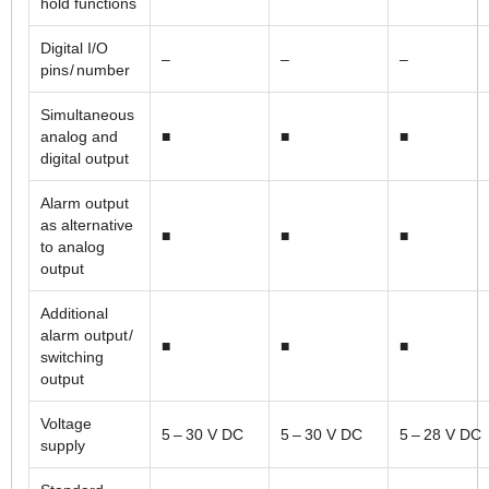
hold functions
Digital I/O
–
–
–
pins / number
Simultaneous
analog and
■
■
■
digital output
Alarm output
as alternative
■
■
■
to analog
output
Additional
alarm output /
■
■
■
switching
output
Voltage
5 – 30 V DC
5 – 30 V DC
5 – 28 V DC
supply