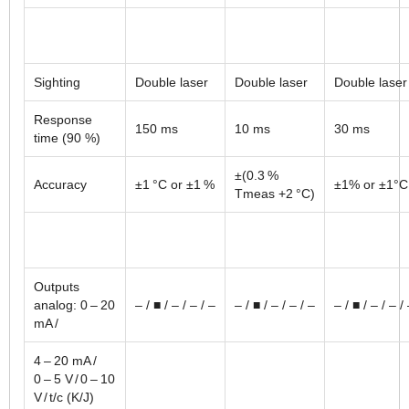
Sighting
Double laser
Double laser
Double laser
Response
150 ms
10 ms
30 ms
time (90 %)
±(0.3 %
Accuracy
±1 °C or ±1 %
±1% or ±1°C
Tmeas +2 °C)
Outputs
analog: 0 – 20
– / ■ / – / – / –
– / ■ / – / – / –
– / ■ / – / – /
mA /
4 – 20 mA /
0 – 5 V / 0 – 10
V / t/c (K/J)