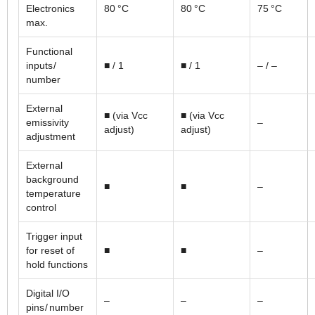
Electronics
80 °C
80 °C
75 °C
max.
Functional
inputs /
■ / 1
■ / 1
– / –
number
External
■ (via Vcc
■ (via Vcc
emissivity
–
adjust)
adjust)
adjustment
External
background
■
■
–
temperature
control
Trigger input
for reset of
■
■
–
hold functions
Digital I/O
–
–
–
pins / number