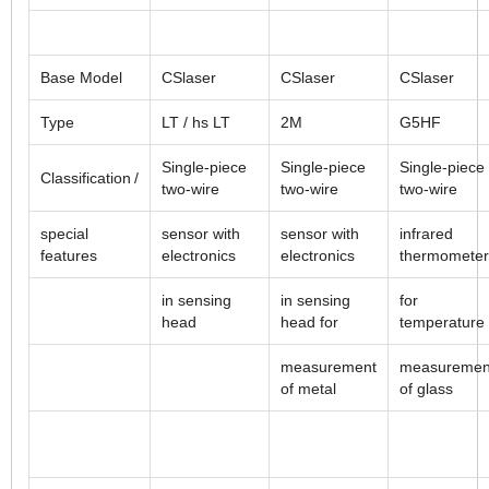
Base Model
CSlaser
CSlaser
CSlaser
Type
LT / hs LT
2M
G5HF
Single-piece
Single-piece
Single-piece
Classification /
two-wire
two-wire
two-wire
special
sensor with
sensor with
infrared
features
electronics
electronics
thermometer
in sensing
in sensing
for
head
head for
temperature
measurement
measuremen
of metal
of glass