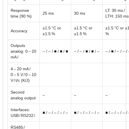
Response
LT: 30 ms /
25 ms
30 ms
time (90 %)
LTH: 150 ms
±1.5 °C or
±1.5 °C or
±1.5 °C or ±
Accuracy
±1.5 %
±1.5 %
%
Outputs
analog: 0 – 20
– / – / ■ / ■ / ■
– / – / ■ / ■ / –
– / ■ / – / – /
mA /
4 – 20 mA /
0 – 5 V / 0 – 10
V / t/c (K/J)
Second
–
–
–
analog output
Interfaces:
■ / – / – / – / –
■ / – / – / – / –
■ / – / – / – /
USB / RS232 /
RS485 /