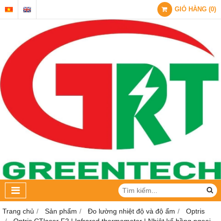
GIỎ HÀNG
(
0
)
Trang chủ
Sản phẩm
Đo lường nhiệt độ và độ ẩm
Optris
Optris CTlaser F2 | Infrared thermometer | Nhiệt kế hồng ngoại