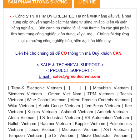
SẢN PHẨM TƯƠNG ĐƯƠNG
LIÊN HỆ
-
-
Công ty TNHH TM DV GREENTECH là nhà XNK hàng đầu và là nhà
cung cấp chuyên nghiệp các mặt hàng tự động, thiết bị điện và điện
công nghiệp,.... Bên cạnh đó chúng tôi là nhà thực hiện các giải pháp
tích hợp trong công nghiêp, dân dụng, xây dựng,... Chúng tôi đáp ứng
mọi xu hướng công nghiệp hóa, hiện đại hóa hiện nay
Liên hệ cho chúng tôi để
CÓ
thông tin mà Quý khách
CẦN
.
< SALE & TECHNICAL SUPPORT >
< PROJECT SUPPORT >
Email :
sales@greentechvn.com
-------------------------------------------------------------------
| Tetra-K Electronic Vietnam | | | | | | Mitsubishi Vietnam |
Siemens Vietnam | Omron Viet Nam | TPM Vietnam | Tecsis
Vietnam | Wise Control Vietnam | Micro Process Controls Vietnam |
Wika Vietnam | Asahi Gauge Vietnam | TemPress Vietnam | Itec
Vietnam | Konics Vietnam | Ashcroft Vietnam | Ametek Vietnam –
Afriso Vietnam | LS Industrial Vietnam | RS Automation Vietnam |
Balluff Vietnam | Baumer Vietnam | Kuppler Vietnam | Pulsotronics
Vietnam | Leuze Vietnam | Microsonic Vietnam | AST Vietnam |
Tempsen Vietnam | STS Vietnam | Micro Dectector Vietnam |