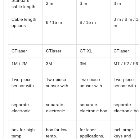
Standard
3 m
3 m
3 m
cable length
Cable length
3 m / 8 m / 1
8 / 15 m
8 / 15 m
options
m
CTlaser
CTlaser
CT XL
CTlaser
1M / 2M
3M
3M
MT / F2 / F6
Two-piece
Two-piece
Two-piece
Two-piece
sensor with
sensor with
sensor with
sensor with
separate
separate
separate
separate
electronic
electronic
electronic box
electronic bo
box for high
box for low
for laser
incl. progr.
temp.
temp.
applications,
keys and