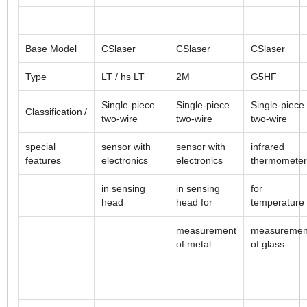
Base Model
CSlaser
CSlaser
CSlaser
Type
LT / hs LT
2M
G5HF
Single-piece
Single-piece
Single-piece
Classification /
two-wire
two-wire
two-wire
special
sensor with
sensor with
infrared
features
electronics
electronics
thermometer
in sensing
in sensing
for
head
head for
temperature
measurement
measuremen
of metal
of glass