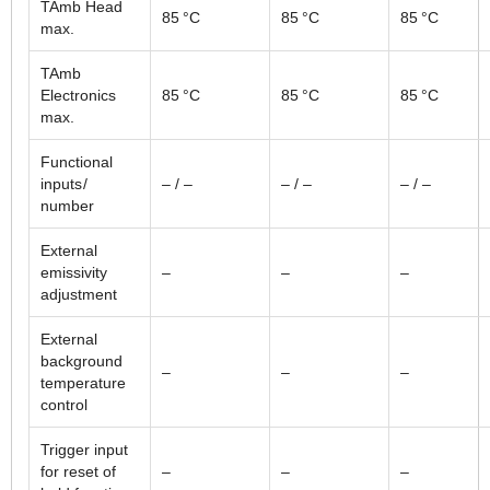
TAmb Head
85 °C
85 °C
85 °C
max.
TAmb
Electronics
85 °C
85 °C
85 °C
max.
Functional
inputs /
– / –
– / –
– / –
number
External
emissivity
–
–
–
adjustment
External
background
–
–
–
temperature
control
Trigger input
for reset of
–
–
–