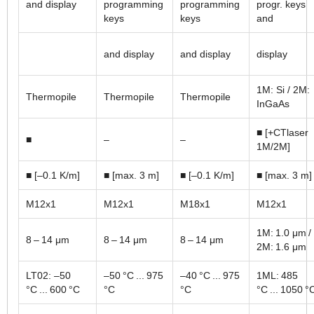
and display
programming
programming
progr. keys
keys
keys
and
and display
and display
display
1M: Si / 2M:
Thermopile
Thermopile
Thermopile
InGaAs
■ [+CTlaser
■
–
–
1M/2M]
■ [–0.1 K/m]
■ [max. 3 m]
■ [–0.1 K/m]
■ [max. 3 m]
M12x1
M12x1
M18x1
M12x1
1M: 1.0 μm /
8 – 14 μm
8 – 14 μm
8 – 14 μm
2M: 1.6 μm
LT02: –50
–50 °C ... 975
–40 °C ... 975
1ML: 485
°C ... 600 °C
°C
°C
°C ... 1050 °