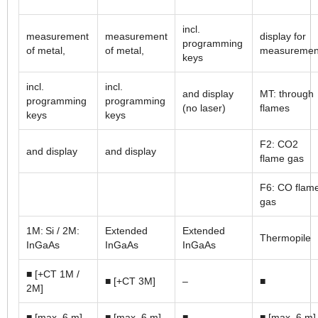
incl.
measurement
measurement
display for
programming
of metal,
of metal,
measuremen
keys
incl.
incl.
and display
MT: through
programming
programming
(no laser)
flames
keys
keys
F2: CO2
and display
and display
flame gas
F6: CO flam
gas
1M: Si / 2M:
Extended
Extended
Thermopile
InGaAs
InGaAs
InGaAs
■ [+CT 1M /
■ [+CT 3M]
–
■
2M]
■ [max. 6 m]
■ [max. 6 m]
■
■ [max. 6 m]