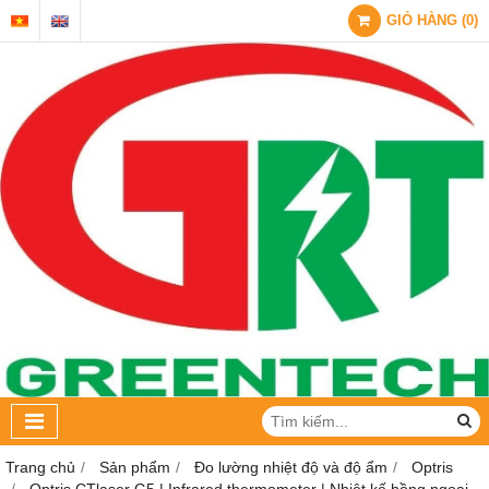
GIỎ HÀNG
(
0
)
Trang chủ
Sản phẩm
Đo lường nhiệt độ và độ ẩm
Optris
Optris CTlaser G5 | Infrared thermometer | Nhiệt kế hồng ngoại