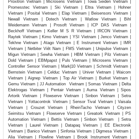
Proxitron Vietnam | Microsens Vietnam | Towa Seiden Vietnam |
Promesstec Vietnam | Ski Vietnam | Eltra Vietnam | Hohner
Vietnam | Posital Vietnam | Elap Vietnam | Beisensors Vietnam |
Newall Vietnam | Dotech Vietnam | Watlow Vietnam | Bihl
Weidemann Vietnam | Prosoft Vietnam | ICP DAS Vietnam |
Beckhoff Vietnam | Keller M S R Vietnam | IRCON Vietnam |
Raytek Vietnam | Kimo Vietnam | YSI Vietnam | Jenco Vietnam |
Tekhne Vietnam | Atago Vietnam | E Instrument Vietnam | IMR
Vietnam | Netbiter Viêt Nam | FMS Vietnam | Unipulse Vietnam |
Migun Vietnam | Sewha Vietnam | HBM Vietnam | Pilz Vietnam |
Dold Vietnam | EBMpapst | Puls Vietnam | Microsens Vietnam |
Controller Sensor Vietnam | Mark|10 Vietnam | Schmidt Vietnam |
Bernstein Vietnam | Celduc Vietnam | Univer Vietnam | Waicom
Vietnam | Aignep Vietnam | Top Air Vietnam | Burket Vietnam |
Gemu Vietnam | JJ Automation Vietnam | Somas Vietnam | Delta
Elektrogas Vietnam | Pentair Vietnam | Auma Vietnam | Sipos
Artorik Vietnam | Flowserve Vietnam | Sinbon Vietnam | Setra
Vietnam | Yottacontrok Vietnam | Sensor Tival Vietnam | Vaisala
Vietnam | Crouzet Vietnam | RheinTacho Vietnam | Cityzen
Seimitsu Vietnam | Flowserve Vietnam | Greatork Vietnam | PS
Automation Vietnam | Bettis Vietnam | Sinbon Vietnam | Setra
Vietnam | Laurel Vietnam | Datapaq Vietnam | EE Electronik
Vietnam | Banico Vietnam | Sinfonia Vietnam | Digmesa Vietnam |
Alia Vietnam | Flowline Vietnam | Brook Instrument Vietnam |