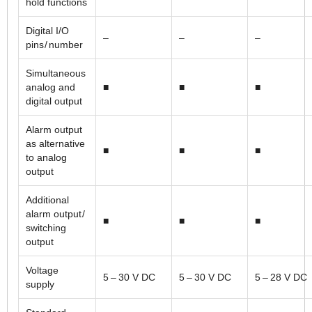
hold functions
Digital I/O
–
–
–
pins / number
Simultaneous
analog and
■
■
■
digital output
Alarm output
as alternative
■
■
■
to analog
output
Additional
alarm output /
■
■
■
switching
output
Voltage
5 – 30 V DC
5 – 30 V DC
5 – 28 V DC
supply