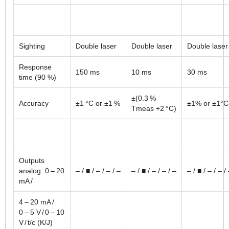
Sighting
Double laser
Double laser
Double laser
Response
150 ms
10 ms
30 ms
time (90 %)
±(0.3 %
Accuracy
±1 °C or ±1 %
±1% or ±1°C
Tmeas +2 °C)
Outputs
analog: 0 – 20
– / ■ / – / – / –
– / ■ / – / – / –
– / ■ / – / – /
mA /
4 – 20 mA /
0 – 5 V / 0 – 10
V / t/c (K/J)