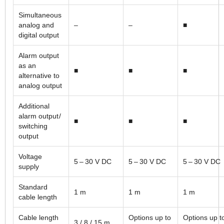
Simultaneous
analog and
–
–
■
digital output
Alarm output
as an
■
■
■
alternative to
analog output
Additional
alarm output /
■
■
■
switching
output
Voltage
5 – 30 V DC
5 – 30 V DC
5 – 30 V DC
supply
Standard
1 m
1 m
1 m
cable length
Cable length
Options up to
Options up t
3 / 8 / 15 m