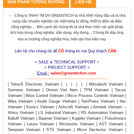
SẢN PHẨM TƯƠNG ĐƯƠNG
LIÊN HỆ
-
-
Công ty TNHH TM DV GREENTECH là nhà XNK hàng đầu và là nhà
cung cấp chuyên nghiệp các mặt hàng tự động, thiết bị điện và điện
công nghiệp,.... Bên cạnh đó chúng tôi là nhà thực hiện các giải pháp
tích hợp trong công nghiêp, dân dụng, xây dựng,... Chúng tôi đáp ứng
mọi xu hướng công nghiệp hóa, hiện đại hóa hiện nay
Liên hệ cho chúng tôi để
CÓ
thông tin mà Quý khách
CẦN
.
< SALE & TECHNICAL SUPPORT >
< PROJECT SUPPORT >
Email :
sales@greentechvn.com
-------------------------------------------------------------------
| Tetra-K Electronic Vietnam | | | | | | Mitsubishi Vietnam |
Siemens Vietnam | Omron Viet Nam | TPM Vietnam | Tecsis
Vietnam | Wise Control Vietnam | Micro Process Controls Vietnam |
Wika Vietnam | Asahi Gauge Vietnam | TemPress Vietnam | Itec
Vietnam | Konics Vietnam | Ashcroft Vietnam | Ametek Vietnam –
Afriso Vietnam | LS Industrial Vietnam | RS Automation Vietnam |
Balluff Vietnam | Baumer Vietnam | Kuppler Vietnam | Pulsotronics
Vietnam | Leuze Vietnam | Microsonic Vietnam | AST Vietnam |
Tempsen Vietnam | STS Vietnam | Micro Dectector Vietnam |