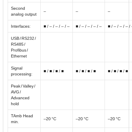
Second
–
–
–
analog output
Interfaces:
■ / – / – / – / –
■ / – / – / – / –
■ / – / – / – /
USB / RS232 /
RS485 /
Profibus /
Ethernet
Signal
■ / ■ / ■ / ■
■ / ■ / ■ / ■
■ / ■ / ■ / ■
processing:
Peak / Valley /
AVG /
Advanced
hold
TAmb Head
–20 °C
–20 °C
–20 °C
min.