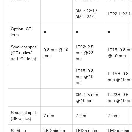
3ML: 22:1 /
LT22H: 22:1
3MH: 33:1
Option: CF
■
■
■
lens
Smallest spot
LT02: 2.5
0.8 mm @ 10
LT15: 0.8 
(CF optics /
mm @ 23
mm
@ 10 mm
add. CF lens)
mm
LT15: 0.8
LT15H: 0.8
mm @ 10
mm @ 10 m
mm
3M: 1.5 mm
LT22H: 0.6
@ 10 mm
mm @ 10 m
Smallest spot
7 mm
7 mm
7 mm
(SF optics)
Sighting
LED aiming
LED aiming
LED aiming