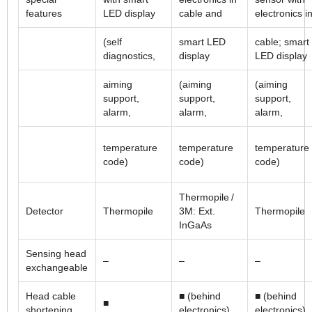
features
LED display
cable and
electronics i
(self
smart LED
cable; smart
diagnostics,
display
LED display
aiming
(aiming
(aiming
support,
support,
support,
alarm,
alarm,
alarm,
temperature
temperature
temperature
code)
code)
code)
Thermopile /
Detector
Thermopile
3M: Ext.
Thermopile
InGaAs
Sensing head
–
–
–
exchangeable
Head cable
■ (behind
■ (behind
■
shortening
electronics)
electronics)