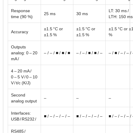
Response
LT: 30 ms /
25 ms
30 ms
time (90 %)
LTH: 150 ms
±1.5 °C or
±1.5 °C or
±1.5 °C or ±
Accuracy
±1.5 %
±1.5 %
%
Outputs
analog: 0 – 20
– / – / ■ / ■ / ■
– / – / ■ / ■ / –
– / ■ / – / – /
mA /
4 – 20 mA /
0 – 5 V / 0 – 10
V / t/c (K/J)
Second
–
–
–
analog output
Interfaces:
■ / – / – / – / –
■ / – / – / – / –
■ / – / – / – /
USB / RS232 /
RS485 /