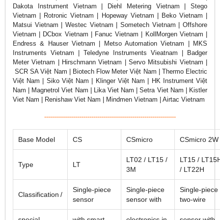
Dakota Instrument Vietnam | Diehl Metering Vietnam | Stego
Vietnam | Rotronic Vietnam | Hopeway Vietnam | Beko Vietnam |
Matsui Vietnam | Westec Vietnam | Sometech Vietnam | Offshore
Vietnam | DCbox Vietnam | Fanuc Vietnam | KollMorgen Vietnam |
Endress & Hauser Vietnam | Metso Automation Vietnam | MKS
Instruments Vietnam | Teledyne Instruments Vieatnam | Badger
Meter Vietnam | Hirschmann Vietnam | Servo Mitsubishi Vietnam |
SCR SA Việt Nam | Biotech Flow Meter Việt Nam | Thermo Electric
Việt Nam | Siko Việt Nam | Klinger Việt Nam | HK Instrument Việt
Nam | Magnetrol Viet Nam | Lika Viet Nam | Setra Viet Nam | Kistler
Viet Nam | Renishaw Viet Nam | Mindmen Vietnam | Airtac Vietnam
-------------------------------------------------------------------
Base Model
CS
CSmicro
CSmicro 2W
LT02 / LT15 /
LT15 / LT15
Type
LT
3M
/ LT22H
Single-piece
Single-piece
Single-piece
Classification /
sensor
sensor with
two-wire
special
with smart
electronics in
sensor with