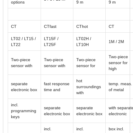
options
9 m
9 m
CT
CTfast
CThot
CT
LT02 / LT15 /
LT15F /
LT02H /
1M / 2M
LT22
LT25F
LT10H
Two-piece
Two-piece
Two-piece
Two-piece
sensor for
sensor with
sensor with
sensor for
high
hot
separate
fast response
temp. meas.
surroundings
electronic box
time and
of metal
with
incl.
separate
separate
with separat
programming
electronic box
electronic box
electronic
keys
incl.
incl.
box incl.