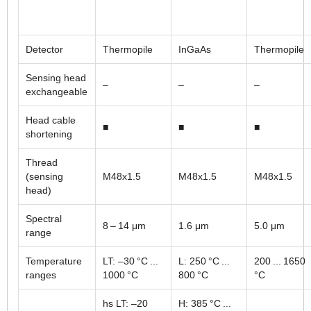
Detector
Thermopile
InGaAs
Thermopile
Sensing head
–
–
–
exchangeable
Head cable
■
■
■
shortening
Thread
(sensing
M48x1.5
M48x1.5
M48x1.5
head)
Spectral
8 – 14 μm
1.6 μm
5.0 μm
range
Temperature
LT: –30 °C ...
L: 250 °C ...
200 ... 1650
ranges
1000 °C
800 °C
°C
hs LT: –20
H: 385 °C ...