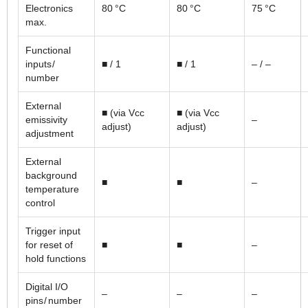
Electronics
80 °C
80 °C
75 °C
max.
Functional
inputs /
■ / 1
■ / 1
– / –
number
External
■ (via Vcc
■ (via Vcc
emissivity
–
adjust)
adjust)
adjustment
External
background
■
■
–
temperature
control
Trigger input
for reset of
■
■
–
hold functions
Digital I/O
–
–
–
pins / number