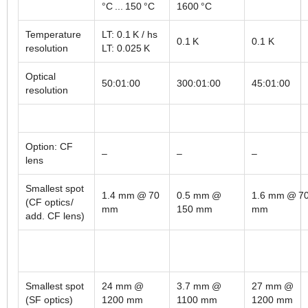
°C ... 150 °C
1600 °C
Temperature
LT: 0.1 K / hs
0.1 K
0.1 K
resolution
LT: 0.025 K
Optical
50:01:00
300:01:00
45:01:00
resolution
Option: CF
–
–
–
lens
Smallest spot
1.4 mm @ 70
0.5 mm @
1.6 mm @ 7
(CF optics /
mm
150 mm
mm
add. CF lens)
Smallest spot
24 mm @
3.7 mm @
27 mm @
(SF optics)
1200 mm
1100 mm
1200 mm