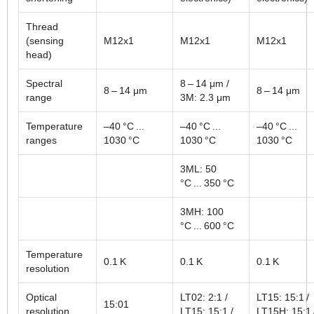
Thread
(sensing
M12x1
M12x1
M12x1
head)
Spectral
8 – 14 μm /
8 – 14 μm
8 – 14 μm
range
3M: 2.3 μm
Temperature
–40 °C ...
–40 °C ...
–40 °C ...
ranges
1030 °C
1030 °C
1030 °C
3ML: 50
°C ... 350 °C
3MH: 100
°C ... 600 °C
Temperature
0.1 K
0.1 K
0.1 K
resolution
Optical
LT02: 2:1 /
LT15: 15:1 /
15:01
resolution
LT15: 15:1 /
LT15H: 15:1 