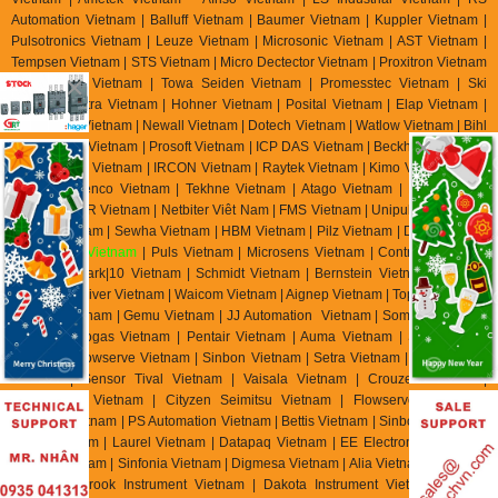
Automation Vietnam | Balluff Vietnam | Baumer Vietnam | Kuppler Vietnam |
Pulsotronics Vietnam | Leuze Vietnam | Microsonic Vietnam | AST Vietnam |
Tempsen Vietnam | STS Vietnam | Micro Dectector Vietnam | Proxitron Vietnam
| Microsens Vietnam | Towa Seiden Vietnam | Promesstec Vietnam | Ski
Vietnam | Eltra Vietnam | Hohner Vietnam | Posital Vietnam | Elap Vietnam |
Beisensors Vietnam | Newall Vietnam | Dotech Vietnam | Watlow Vietnam | Bihl
Weidemann Vietnam | Prosoft Vietnam | ICP DAS Vietnam | Beckhoff Vietnam |
Keller M S R Vietnam | IRCON Vietnam | Raytek Vietnam | Kimo Vietnam | YSI
Vietnam | Jenco Vietnam | Tekhne Vietnam | Atago Vietnam | E Instrument
Vietnam | IMR Vietnam | Netbiter Viêt Nam | FMS Vietnam | Unipulse Vietnam |
Migun Vietnam | Sewha Vietnam | HBM Vietnam | Pilz Vietnam | Dold Vietnam
|
EBMpapst Vietnam
| Puls Vietnam | Microsens Vietnam | Controller Sensor
Vietnam | Mark|10 Vietnam | Schmidt Vietnam | Bernstein Vietnam | Celduc
Vietnam | Univer Vietnam | Waicom Vietnam | Aignep Vietnam | Top Air Vietnam
| Burket Vietnam |
Gemu Vietnam
| JJ Automation Vietnam | Somas Vietnam |
Delta Elektrogas Vietnam | Pentair Vietnam | Auma Vietnam | Sipos Artorik
Vietnam | Flowserve Vietnam | Sinbon Vietnam | Setra Vietnam | Yottacontrok
Vietnam | Sensor Tival Vietnam | Vaisala Vietnam | Crouzet Vietnam |
RheinTacho Vietnam | Cityzen Seimitsu Vietnam | Flowserve Vietnam |
Greatork Vietnam | PS Automation Vietnam | Bettis Vietnam | Sinbon Vietnam |
Setra Vietnam | Laurel Vietnam | Datapaq Vietnam | EE Electronik Vietnam |
Banico Vietnam | Sinfonia Vietnam | Digmesa Vietnam | Alia Vietnam | Flowline
Vietnam | Brook Instrument Vietnam | Dakota Instrument Vietnam | Diehl