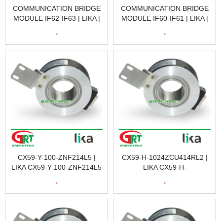
COMMUNICATION BRIDGE
COMMUNICATION BRIDGE
MODULE IF62-IF63 | LIKA |
MODULE IF60-IF61 | LIKA |
MODUN NỐI TRUYỀN
MODUN NỐI TRUYỀN
.
.
THÔNG IF62-IF63 | LIKA
THÔNG IF60-IF61 | LIKA
VIETNAM
VIETNAM
CX59-Y-100-ZNF214L5 |
CX59-H-1024ZCU414RL2 |
LIKA CX59-Y-100-ZNF214L5
LIKA CX59-H-
| ENCODER | BỘ MÃ HOÁ
1024ZCU414RL2 |
.
.
VÒNG QUAY | LIKA
ENCODER | BỘ MÃ HOÁ
VIETNAM
VÒNG QUAY | LIKA
VIETNAM