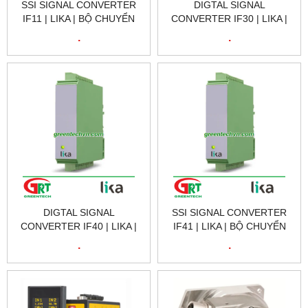
SSI SIGNAL CONVERTER
DIGTAL SIGNAL
IF11 | LIKA | BỘ CHUYỂN
CONVERTER IF30 | LIKA |
ĐỔI TÍN HIỂU SSI IF11 |
BỘ CHUYỂN ĐỔI TÍN HIỂU
.
.
LIKA VIETNAM
SỐ IF30 | LIKA VIETNAM
DIGTAL SIGNAL
SSI SIGNAL CONVERTER
CONVERTER IF40 | LIKA |
IF41 | LIKA | BỘ CHUYỂN
BỘ CHUYỂN ĐỔI TÍN HIỂU
ĐỔI TÍN HIỂU IF41 | LIKA
.
.
SỐ IF40 | LIKA VIETNAM
VIETNAM