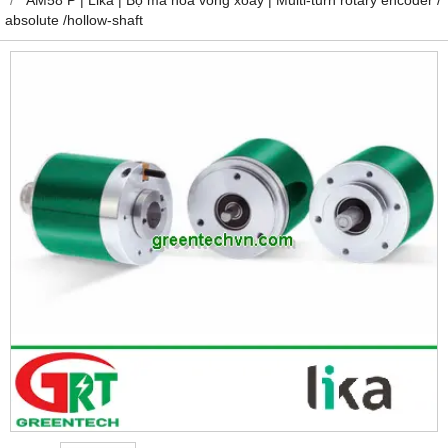
absolute /hollow-shaft