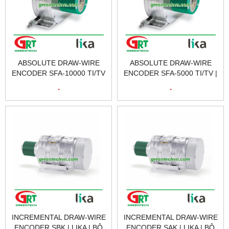
ABSOLUTE DRAW-WIRE
ABSOLUTE DRAW-WIRE
ENCODER SFA-10000 TI/TV
ENCODER SFA-5000 TI/TV |
| LIKA | BỘ MÃ HÓA DÂY
LIKA | BỘ MÃ HÓA DÂY KÉO
.
.
KÉO TUYỆT ĐỐI | LIKA
TUYỆT ĐỐI | LIKA VIETNAM
VIETNAM
INCREMENTAL DRAW-WIRE
INCREMENTAL DRAW-WIRE
ENCODER SBK | LIKA | BỘ
ENCODER SAK | LIKA | BỘ