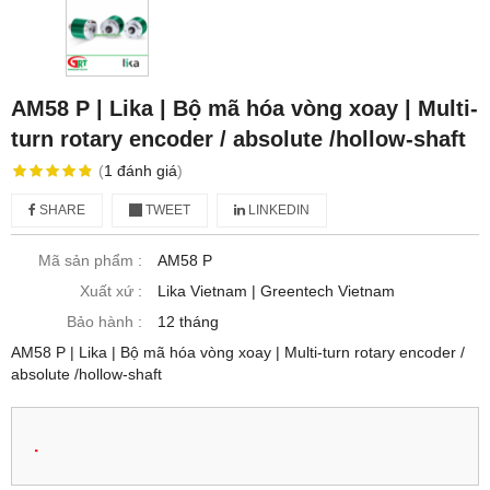
AM58 P | Lika | Bộ mã hóa vòng xoay | Multi-
turn rotary encoder / absolute /hollow-shaft
(
1
đánh giá
)
SHARE
TWEET
LINKEDIN
Mã sản phẩm :
AM58 P
Xuất xứ :
Lika Vietnam | Greentech Vietnam
Bảo hành :
12 tháng
AM58 P | Lika | Bộ mã hóa vòng xoay | Multi-turn rotary encoder /
absolute /hollow-shaft
.