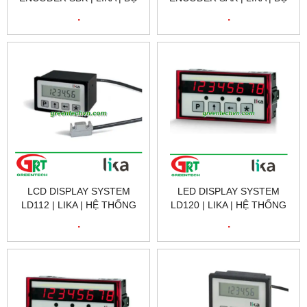
MÃ HÓA DÂY KÉO TĂNG
MÃ HÓA DÂY KÉO TĂNG
.
.
SBK | LIKA VIETNAM
SAK | LIKA VIETNAM
LCD DISPLAY SYSTEM
LED DISPLAY SYSTEM
LD112 | LIKA | HỆ THỐNG
LD120 | LIKA | HỆ THỐNG
HIỂN THỊ LCD LD112 | LIKA
HIỂN THỊ LED LD120 | LIKA
.
.
VIETNAM
VIETNAM