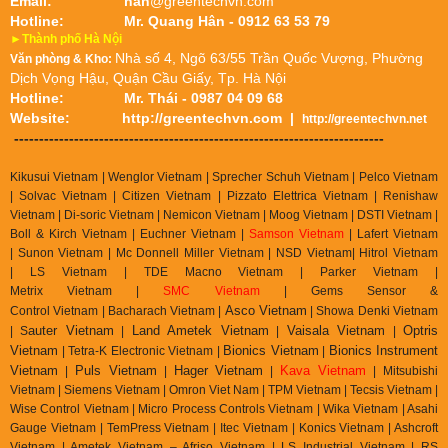
Email:
han
@greentechvn.com
Hotline:
Mr. Quang Hân - 0912 63 53 79
►Thành phố Hà Nội
Nhà số 4, Ngõ 63/55 Trần Quốc Vượng, Phường
Văn phòng & Kho:
Dịch Vọng Hậu, Quận Cầu Giấy, Tp. Hà Nội
Hotline:
Mr. Thái - 0987 04 09 68
Website:
http://greentechvn.com
|
http://greentechvn.net
--------------------------------------------------------------------------
Kikusui Vietnam | Wenglor Vietnam | Sprecher Schuh Vietnam |
Pelco Vietnam
| Solvac Vietnam | Citizen Vietnam |
Pizzato Elettrica Vietnam
| Renishaw
Vietnam | Di-soric Vietnam |
Nemicon Vietnam | Moog Vietnam | DSTI Vietnam |
Boll & Kirch Vietnam | Euchner Vietnam |
Samson Vietnam
| Lafert Vietnam
| Sunon Vietnam | Mc Donnell Miller Vietnam | NSD Vietnam| Hitrol Vietnam
| LS Vietnam | TDE Macno Vietnam | Parker Vietnam |
Metrix
Vietnam
|
SMC Vietnam
|
Gems Sensor &
Asco Vietnam
Control
Vietnam
|
Bacharach Vietnam |
|
Showa Denki Vietnam
auter Vietnam
Land Ametek Vietnam
Vaisala Vietnam
Optris
| S
|
|
|
Vietnam
Bionics Vietnam
Bionics Instrument
| Tetra-K Electronic Vietnam |
|
Vietnam
Puls Vietnam
Hager Vietnam
Kava Vietnam
|
|
|
| Mitsubishi
Vietnam | Siemens Vietnam | Omron Viet Nam | TPM Vietnam | Tecsis Vietnam |
Wise Control Vietnam | Micro Process Controls Vietnam | Wika Vietnam | Asahi
Gauge Vietnam | TemPress Vietnam | Itec Vietnam | Konics Vietnam | Ashcroft
Vietnam | Ametek Vietnam – Afriso Vietnam | LS Industrial Vietnam | RS