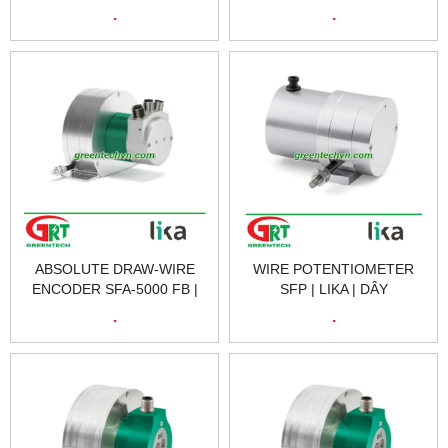
ENCODER | BỘ MÃ HOÁ
LIKA | BỘ MÃ HÓA GIA
.
.
VÒNG QUAY | LIKA
TĂNG SFA-10000 FB | LIKA
VIETNAM
VIETNAM
ABSOLUTE DRAW-WIRE
WIRE POTENTIOMETER
ENCODER SFA-5000 FB |
SFP | LIKA | DÂY
LIKA | BỘ MÃ HÓA GIA
POTENTIOMETER SFP |
.
.
TĂNG SFA-5000 FB | LIKA
LIKA VIETNAM
VIETNAM