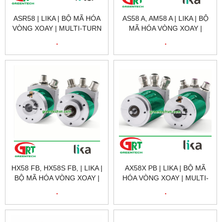
ASR58 | LIKA | BỘ MÃ HÓA
AS58 A, AM58 A | LIKA | BỘ
VÒNG XOAY | MULTI-TURN
MÃ HÓA VÒNG XOAY |
ROTARY ENCODER /
MULTI-TURN ROTARY
.
.
ABSOLUTE /HOLLOW-
ENCODER / ABSOLUTE
SHAFT
/HOLLOW-SHAFT
HX58 FB, HX58S FB, | LIKA |
AX58X PB | LIKA | BỘ MÃ
BỘ MÃ HÓA VÒNG XOAY |
HÓA VÒNG XOAY | MULTI-
MULTI-TURN ROTARY
TURN ROTARY ENCODER /
.
.
ENCODER / ABSOLUTE
ABSOLUTE /HOLLOW-
/HOLLOW-SHAFT
SHAFT