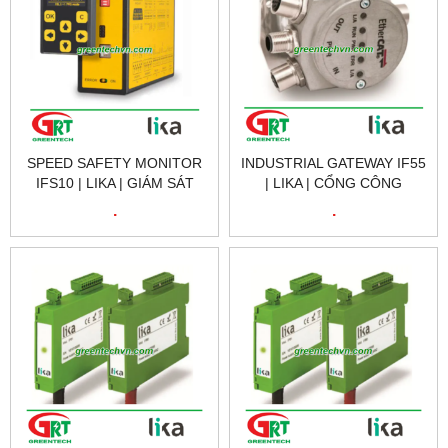
SPEED SAFETY MONITOR
INDUSTRIAL GATEWAY IF55
IFS10 | LIKA | GIÁM SÁT
| LIKA | CỔNG CÔNG
TỐC ĐỘ AN TOÀN IFS10 |
NGHIỆP IF55 | LIKA
.
.
LIKA VIETNAM
VIETNAM