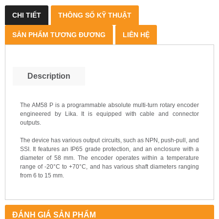
CHI TIẾT
THÔNG SỐ KỸ THUẬT
SẢN PHẨM TƯƠNG ĐƯƠNG
LIÊN HỆ
Description
The AM58 P is a programmable absolute multi-turn rotary encoder
engineered by Lika. It is equipped with cable and connector
outputs.
The device has various output circuits, such as NPN, push-pull, and
SSI. It features an IP65 grade protection, and an enclosure with a
diameter of 58 mm. The encoder operates within a temperature
range of -20°C to +70°C, and has various shaft diameters ranging
from 6 to 15 mm.
ĐÁNH GIÁ SẢN PHẨM