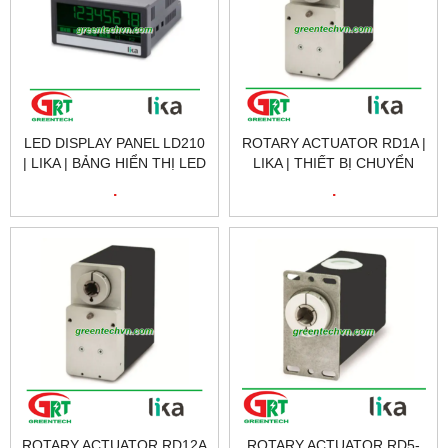
LED DISPLAY PANEL LD210
ROTARY ACTUATOR RD1A |
| LIKA | BẢNG HIỂN THỊ LED
LIKA | THIẾT BỊ CHUYỂN
LD210 | LIKA VIETNAM
ĐỘNG QUAY RD1A | LIKA
.
.
VIETNAM
ROTARY ACTUATOR RD12A
ROTARY ACTUATOR RD5-