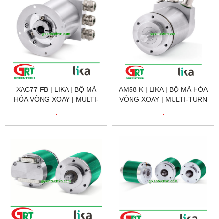
XAC77 FB | LIKA | BỘ MÃ
AM58 K | LIKA | BỘ MÃ HÓA
HÓA VÒNG XOAY | MULTI-
VÒNG XOAY | MULTI-TURN
TURN ROTARY ENCODER /
ROTARY ENCODER /
.
.
ABSOLUTE /HOLLOW-
ABSOLUTE /HOLLOW-
SHAFT
SHAFT