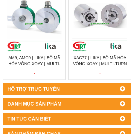
AM9, AMC9 | LIKA | BỘ MÃ
XAC77 | LIKA | BỘ MÃ HÓA
HÓA VÒNG XOAY | MULTI-
VÒNG XOAY | MULTI-TURN
TURN ROTARY ENCODER /
ROTARY ENCODER /
.
.
ABSOLUTE /HOLLOW-
ABSOLUTE /HOLLOW-
SHAFT
SHAFT
HỔ TRỢ TRỰC TUYẾN
DANH MỤC SẢN PHẨM
TIN TỨC CẦN BIẾT
SẢN PHẦM BÁN CHẠY