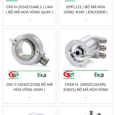
C50-H-1024ZCU48L1 | LIKA
EPFL121 | BỘ MÃ HÓA
| BỘ MÃ HOÁ VÒNG QUAY |
VÒNG XOAY | ENCODER |
LIKA VIETNAM
LIKA VIETNAM
.
.
C82-Y-1024ZCZ240| BỘ MÃ
CK58-H- 1000ZCU415RL
HÓA VÒNG XOAY |
3/S521| BỘ MÃ HÓA VÒNG
ENCODER | LIKA VIETNAM
XOAY | ENCODER | LIKA
.
.
VIETNAM