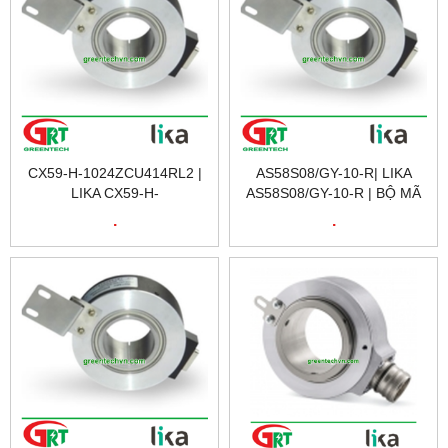
CX59-H-1024ZCU414RL2 |
AS58S08/GY-10-R| LIKA
LIKA CX59-H-
AS58S08/GY-10-R | BỘ MÃ
1024ZCU414RL2 |
HOÁ VÒNG QUAY | LIKA
.
.
ENCODER | BỘ MÃ HOÁ
VIETNAM
VÒNG QUAY | LIKA
VIETNAM