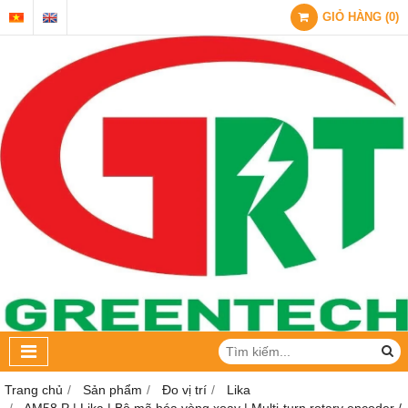
GIỎ HÀNG
(
0
)
Trang chủ
Sản phẩm
Đo vị trí
Lika
AM58 P | Lika | Bộ mã hóa vòng xoay | Multi-turn rotary encoder /