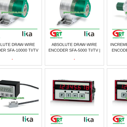
LUTE DRAW-WIRE
ABSOLUTE DRAW-WIRE
INCREM
R SFA-10000 TI/TV
ENCODER SFA-5000 TI/TV |
ENCODER
KA | BỘ MÃ HÓA DÂY
LIKA | BỘ MÃ HÓA DÂY KÉO
MÃ HÓ
.
.
TUYỆT ĐỐI | LIKA
TUYỆT ĐỐI | LIKA VIETNAM
SBK 
VIETNAM