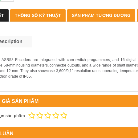
ẾT
THÔNG SỐ KỸ THUẬT
SẢN PHẨM TƯƠNG ĐƯƠNG
escription
s ASR58 Encoders are integrated with cam switch programmers, and 16 digital 
re 58-mm housing diameters, connector outputs, and a wide range of shaft diame
nd 12-mm. They also showcase 3,600/0,1° resolution rates, operating temperatur
ction grade of IP65.
 GIÁ SẢN PHẨM
ọn sản phẩm:
 LUẬN