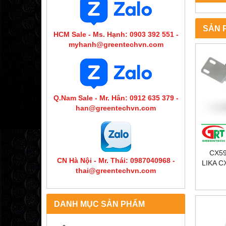
SẢN 
HCM Sale - Ms. Hạnh: 0903 392 551 -
myhanh@greentechvn.com
Q.Nam Sale - Mr. Hân: 0912 635 379 -
han@greentechvn.com
CX59
CN Hà Nội - Mr. Thái: 0987040968 -
LIKA C
thai@greentechvn.com
| ENC
VO
DANH MỤC SẢN PHẨM