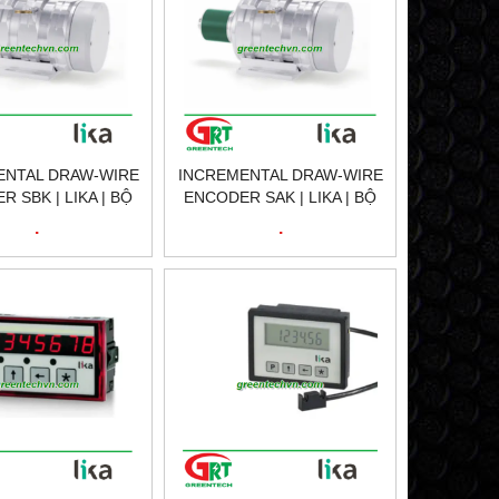
ENTAL DRAW-WIRE
INCREMENTAL DRAW-WIRE
 SBK | LIKA | BỘ
ENCODER SAK | LIKA | BỘ
A DÂY KÉO TĂNG
MÃ HÓA DÂY KÉO TĂNG
.
.
| LIKA VIETNAM
SAK | LIKA VIETNAM