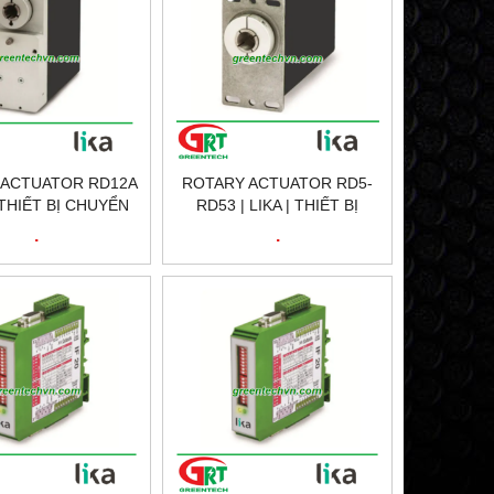
 ACTUATOR RD12A
ROTARY ACTUATOR RD5-
| THIẾT BỊ CHUYỂN
RD53 | LIKA | THIẾT BỊ
UAY RD12A | LIKA
CHUYỂN ĐỘNG QUAY RD5-
.
.
VIETNAM
RD53 | LIKA VIETNAM