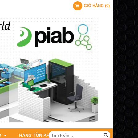
GIỎ HÀNG
(
0
)
O
HÀNG TỒN KHO