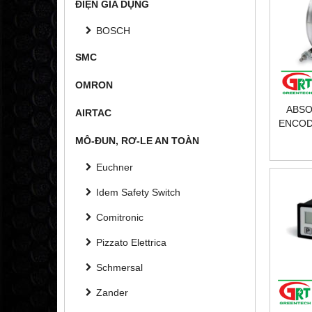
ĐIỆN GIA DỤNG
BOSCH
SMC
OMRON
ABSO
AIRTAC
ENCODE
| LI
MÔ-ĐUN, RƠ-LE AN TOÀN
KÉO 
Euchner
Idem Safety Switch
Comitronic
Pizzato Elettrica
Schmersal
Zander