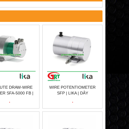
UTE DRAW-WIRE
WIRE POTENTIOMETER
R SFA-5000 FB |
SFP | LIKA | DÂY
| BỘ MÃ HÓA GIA
POTENTIOMETER SFP |
.
.
A-5000 FB | LIKA
LIKA VIETNAM
VIETNAM