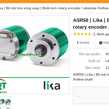
a | Bộ mã hóa vòng xoay | Multi-turn rotary encoder / absolute /hollow
ASR58 | Lika | 
rotary encoder 
(
1
đánh gi
SHARE
TWE
Mã sản phẩm :
A
Xuất xứ :
Li
Bảo hành :
12
ASR58 | Lika | Bộ mã hó
/hollow-shaft
.