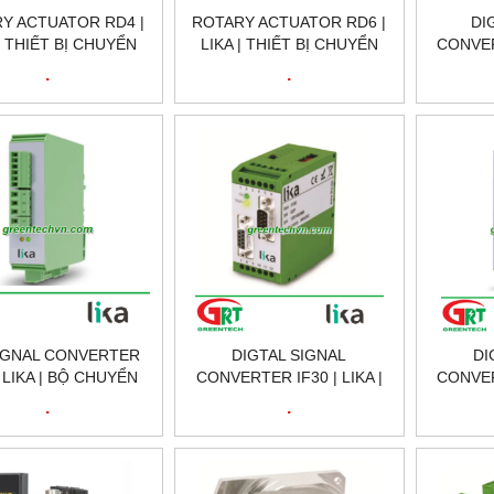
Y ACTUATOR RD4 |
ROTARY ACTUATOR RD6 |
DI
| THIẾT BỊ CHUYỂN
LIKA | THIẾT BỊ CHUYỂN
CONVERT
 QUAY RD4 | LIKA
ĐỘNG QUAY RD6 | LIKA
BỘ CHU
.
.
VIETNAM
VIETNAM
SỐ IF1
SIGNAL CONVERTER
DIGTAL SIGNAL
DI
| LIKA | BỘ CHUYỂN
CONVERTER IF30 | LIKA |
CONVERT
ÍN HIỂU SSI IF11 |
BỘ CHUYỂN ĐỔI TÍN HIỂU
BỘ CHU
.
.
LIKA VIETNAM
SỐ IF30 | LIKA VIETNAM
SỐ IF4