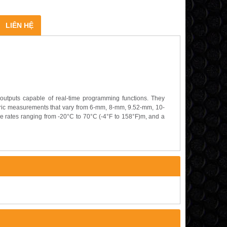
LIÊN HỆ
outputs capable of real-time programming functions. They
tric measurements that vary from 6-mm, 8-mm, 9.52-mm, 10-
e rates ranging from -20°C to 70°C (-4°F to 158°F)m, and a