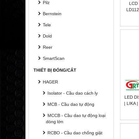
Pilz
LCD
LD112
Bernstein
HIỂN T
Tele
Dold
Reer
SmartScan
THIẾT BỊ ĐÓNG/CẮT
HAGER
Isolator - Cầu dao cách ly
LED D
| LIKA
MCB - Cầu dao tự động
LD14
MCCB - Cầu dao tự động loại
dòng lớn
RCBO - Cầu dao chống giật