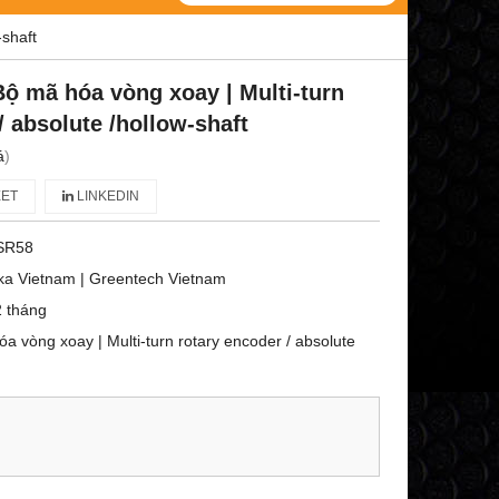
-shaft
Bộ mã hóa vòng xoay | Multi-turn
/ absolute /hollow-shaft
á
)
ET
LINKEDIN
SR58
ka Vietnam | Greentech Vietnam
 tháng
a vòng xoay | Multi-turn rotary encoder / absolute