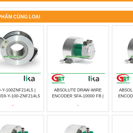
PHẨM CÙNG LOẠI
-Y-100ZNF214L5 |
ABSOLUTE DRAW-WIRE
ABSOL
X59-Y-100-ZNF214L5
ENCODER SFA-10000 FB |
ENCODE
ODER | BỘ MÃ HOÁ
LIKA | BỘ MÃ HÓA GIA
LIKA 
.
.
̀NG QUAY | LIKA
TĂNG SFA-10000 FB | LIKA
TĂNG SF
VIETNAM
VIETNAM