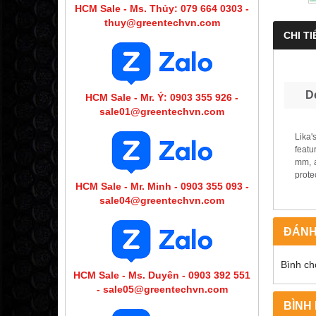
HCM Sale - Ms. Thủy: 079 664 0303 -
thuy@greentechvn.com
CHI TI
D
HCM Sale - Mr. Ý: 0903 355 926 -
sale01@greentechvn.com
Lika'
featu
mm, a
prote
HCM Sale - Mr. Minh - 0903 355 093 -
sale04@greentechvn.com
ĐÁNH
Bình ch
HCM Sale - Ms. Duyên - 0903 392 551
- sale05@greentechvn.com
BÌNH