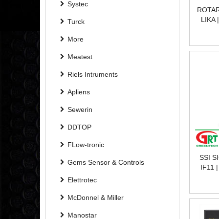
Systec
ROTAR
LIKA 
Turck
ĐỘNG
More
Meatest
Riels Intruments
Apliens
Sewerin
DDTOP
FLow-tronic
SSI 
Gems Sensor & Controls
IF11 
ĐỔI T
Elettrotec
McDonnel & Miller
Manostar