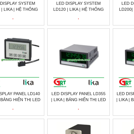
 DISPLAY SYSTEM
LED DISPLAY SYSTEM
LED D
 | LIKA | HỆ THỐNG
LD120 | LIKA | HỆ THỐNG
LD200|
HỊ LCD LD112 | LIKA
HIỂN THỊ LED LD120 | LIKA
HIỂN TH
.
.
VIETNAM
VIETNAM
ISPLAY PANEL LD140
LED DISPLAY PANEL LD355
LED DIS
 | BẢNG HIỂN THỊ LED
| LIKA | BẢNG HIỂN THỊ LED
| LIKA |
0 | LIKA VIETNAM
LD355 | LIKA VIETNAM
LD350
.
.