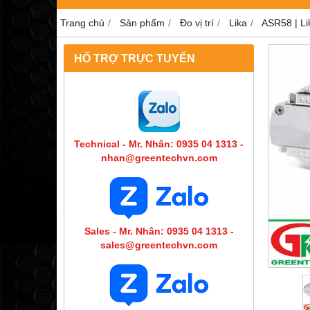
Trang chủ
Sản phẩm
Đo vị trí
Lika
ASR58 | Lik
HỔ TRỢ TRỰC TUYẾN
Technical - Mr. Nhân: 0935 04 1313 -
nhan@greentechvn.com
Sales - Mr. Nhân: 0935 04 1313 -
sales@greentechvn.com