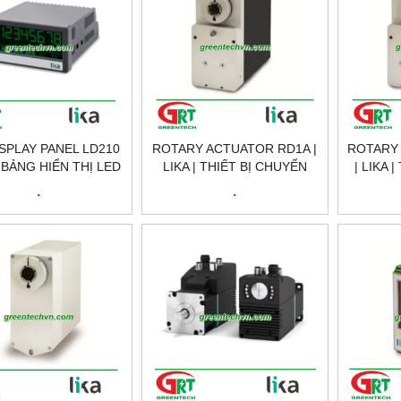
ISPLAY PANEL LD210
ROTARY ACTUATOR RD1A |
ROTARY
 | BẢNG HIỂN THỊ LED
LIKA | THIẾT BỊ CHUYỂN
| LIKA 
0 | LIKA VIETNAM
ĐỘNG QUAY RD1A | LIKA
ĐỘNG Q
.
.
VIETNAM