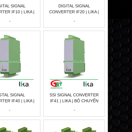
GITAL SIGNAL
DIGITAL SIGNAL
ER IF10 | LIKA |
CONVERTER IF20 | LIKA |
YỂN ĐỔI TÍN HIỂU
BỘ CHUYỂN ĐỔI TÍN HIỂU
.
.
0 | LIKA VIETNAM
SỐ IF20 | LIKA VIETNAM
GTAL SIGNAL
SSI SIGNAL CONVERTER
ER IF40 | LIKA |
IF41 | LIKA | BỘ CHUYỂN
YỂN ĐỔI TÍN HIỂU
ĐỔI TÍN HIỂU IF41 | LIKA
.
.
0 | LIKA VIETNAM
VIETNAM