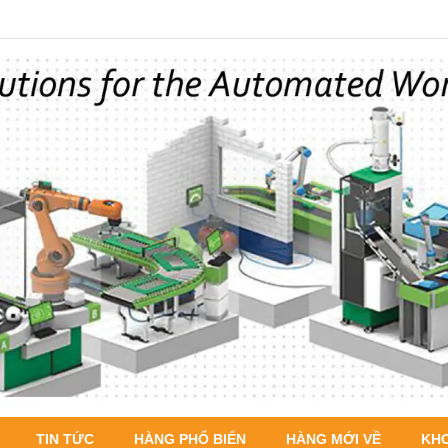
TIN TỨC
HÀNG PHỔ BIẾN
HÀNG MỚI VỀ
KH