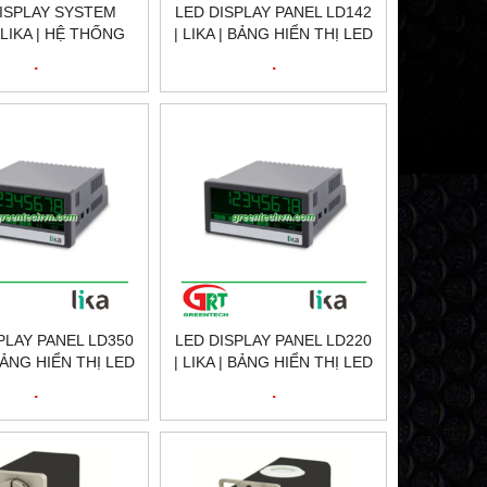
ISPLAY SYSTEM
LED DISPLAY PANEL LD142
 LIKA | HỆ THỐNG
| LIKA | BẢNG HIỂN THỊ LED
Ị LED LD200 | LIKA
LD142 | LIKA VIETNAM
.
.
VIETNAM
PLAY PANEL LD350
LED DISPLAY PANEL LD220
 BẢNG HIỂN THỊ LED
| LIKA | BẢNG HIỂN THỊ LED
 | LIKA VIETNAM
LD220 | LIKA VIETNAM
.
.