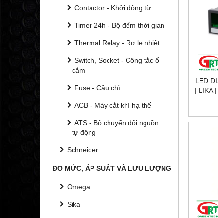
Contactor - Khởi động từ
Timer 24h - Bộ đếm thời gian
Thermal Relay - Rơ le nhiệt
Switch, Socket - Công tắc ổ
cắm
LED D
Fuse - Cầu chì
| LIKA
LD21
ACB - Máy cắt khí hạ thế
ATS - Bộ chuyển đổi nguồn
tự động
Schneider
ĐO MỨC, ÁP SUẤT VÀ LƯU LƯỢNG
Omega
Sika