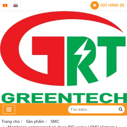
GIỎ HÀNG
(
0
)
Trang chủ
Sản phẩm
SMC
Membrane compressed air dryer IDG series | SMC Vietnam |