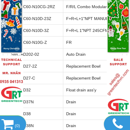
SMC AC60-N10CG-2RZ
F/R/L Combo Modular
SMC AC60-N10D-23Z
F+R+L+1"NPT MANUEL
SMC AC60-N10D-3Z
F+R+L 1"NPT 245CFM A
SMC AC60-N10G-Z
FR
SMC AD202-02
Auto Drain
SMC AD27-2Z
Replacement Bowl
SMC AD27-C
Replacement Bowl
SMC AD32
Float drain ass'y
SMC AD37N
Drain
SMC AD38
Drain
SMC AD38N
Drain
(
0
)