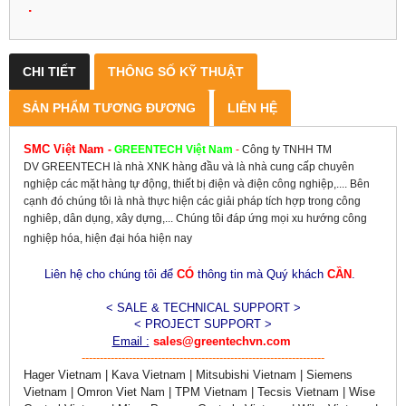
.
CHI TIẾT
THÔNG SỐ KỸ THUẬT
SẢN PHẨM TƯƠNG ĐƯƠNG
LIÊN HỆ
SMC Việt Nam
-
GREENTECH
Việt Nam
-
Công ty TNHH TM
DV GREENTECH là nhà XNK hàng đầu và là nhà cung cấp chuyên
nghiệp các mặt hàng tự động, thiết bị điện và điện công nghiệp,.... Bên
cạnh đó chúng tôi là nhà thực hiện các giải pháp tích hợp trong công
nghiêp, dân dụng, xây dựng,... Chúng tôi đáp ứng mọi xu hướng công
nghiệp hóa, hiện đại hóa hiện nay
Liên hệ cho chúng tôi để
CÓ
thông tin mà Quý khách
CẦN
.
< SALE & TECHNICAL SUPPORT >
< PROJECT SUPPORT >
Email :
sales@greentechvn.com
-------------------------------------------------------------------
Hager Vietnam | Kava Vietnam | Mitsubishi Vietnam | Siemens
Vietnam | Omron Viet Nam | TPM Vietnam | Tecsis Vietnam | Wise