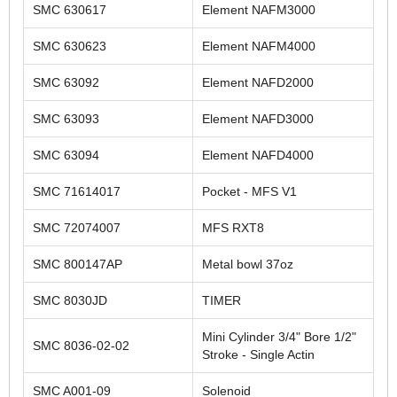
SMC 630617
Element NAFM3000
SMC 630623
Element NAFM4000
SMC 63092
Element NAFD2000
SMC 63093
Element NAFD3000
SMC 63094
Element NAFD4000
SMC 71614017
Pocket - MFS V1
SMC 72074007
MFS RXT8
SMC 800147AP
Metal bowl 37oz
SMC 8030JD
TIMER
Mini Cylinder 3/4" Bore 1/2"
SMC 8036-02-02
Stroke - Single Actin
SMC A001-09
Solenoid