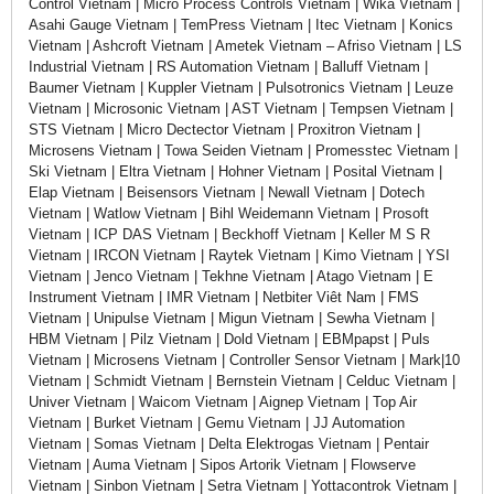
Control Vietnam | Micro Process Controls Vietnam | Wika Vietnam |
Asahi Gauge Vietnam | TemPress Vietnam | Itec Vietnam | Konics
Vietnam | Ashcroft Vietnam | Ametek Vietnam – Afriso Vietnam | LS
Industrial Vietnam | RS Automation Vietnam | Balluff Vietnam |
Baumer Vietnam | Kuppler Vietnam | Pulsotronics Vietnam | Leuze
Vietnam | Microsonic Vietnam | AST Vietnam | Tempsen Vietnam |
STS Vietnam | Micro Dectector Vietnam | Proxitron Vietnam |
Microsens Vietnam | Towa Seiden Vietnam | Promesstec Vietnam |
Ski Vietnam | Eltra Vietnam | Hohner Vietnam | Posital Vietnam |
Elap Vietnam | Beisensors Vietnam | Newall Vietnam | Dotech
Vietnam | Watlow Vietnam | Bihl Weidemann Vietnam | Prosoft
Vietnam | ICP DAS Vietnam | Beckhoff Vietnam | Keller M S R
Vietnam | IRCON Vietnam | Raytek Vietnam | Kimo Vietnam | YSI
Vietnam | Jenco Vietnam | Tekhne Vietnam | Atago Vietnam | E
Instrument Vietnam | IMR Vietnam | Netbiter Viêt Nam | FMS
Vietnam | Unipulse Vietnam | Migun Vietnam | Sewha Vietnam |
HBM Vietnam | Pilz Vietnam | Dold Vietnam | EBMpapst | Puls
Vietnam | Microsens Vietnam | Controller Sensor Vietnam | Mark|10
Vietnam | Schmidt Vietnam | Bernstein Vietnam | Celduc Vietnam |
Univer Vietnam | Waicom Vietnam | Aignep Vietnam | Top Air
Vietnam | Burket Vietnam | Gemu Vietnam | JJ Automation
Vietnam | Somas Vietnam | Delta Elektrogas Vietnam | Pentair
Vietnam | Auma Vietnam | Sipos Artorik Vietnam | Flowserve
Vietnam | Sinbon Vietnam | Setra Vietnam | Yottacontrok Vietnam |