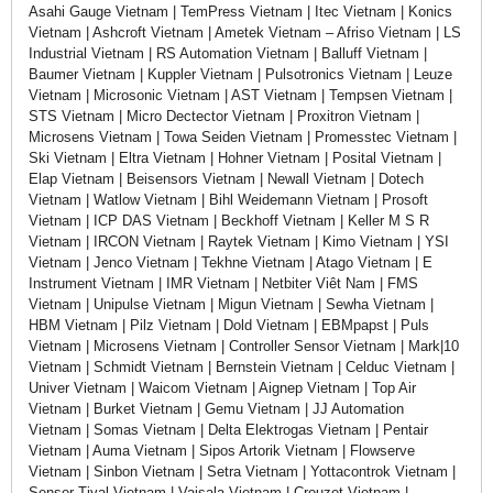
Asahi Gauge Vietnam | TemPress Vietnam | Itec Vietnam | Konics
Vietnam | Ashcroft Vietnam | Ametek Vietnam – Afriso Vietnam | LS
Industrial Vietnam | RS Automation Vietnam | Balluff Vietnam |
Baumer Vietnam | Kuppler Vietnam | Pulsotronics Vietnam | Leuze
Vietnam | Microsonic Vietnam | AST Vietnam | Tempsen Vietnam |
STS Vietnam | Micro Dectector Vietnam | Proxitron Vietnam |
Microsens Vietnam | Towa Seiden Vietnam | Promesstec Vietnam |
Ski Vietnam | Eltra Vietnam | Hohner Vietnam | Posital Vietnam |
Elap Vietnam | Beisensors Vietnam | Newall Vietnam | Dotech
Vietnam | Watlow Vietnam | Bihl Weidemann Vietnam | Prosoft
Vietnam | ICP DAS Vietnam | Beckhoff Vietnam | Keller M S R
Vietnam | IRCON Vietnam | Raytek Vietnam | Kimo Vietnam | YSI
Vietnam | Jenco Vietnam | Tekhne Vietnam | Atago Vietnam | E
Instrument Vietnam | IMR Vietnam | Netbiter Viêt Nam | FMS
Vietnam | Unipulse Vietnam | Migun Vietnam | Sewha Vietnam |
HBM Vietnam | Pilz Vietnam | Dold Vietnam | EBMpapst | Puls
Vietnam | Microsens Vietnam | Controller Sensor Vietnam | Mark|10
Vietnam | Schmidt Vietnam | Bernstein Vietnam | Celduc Vietnam |
Univer Vietnam | Waicom Vietnam | Aignep Vietnam | Top Air
Vietnam | Burket Vietnam | Gemu Vietnam | JJ Automation
Vietnam | Somas Vietnam | Delta Elektrogas Vietnam | Pentair
Vietnam | Auma Vietnam | Sipos Artorik Vietnam | Flowserve
Vietnam | Sinbon Vietnam | Setra Vietnam | Yottacontrok Vietnam |
Sensor Tival Vietnam | Vaisala Vietnam | Crouzet Vietnam |