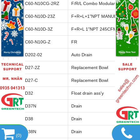
SMC AC60-N10CG-2RZ
F/R/L Combo Modular
SMC AC60-N10D-23Z
F+R+L+1"NPT MANUEL
SMC AC60-N10D-3Z
F+R+L 1"NPT 245CFM A
SMC AC60-N10G-Z
FR
SMC AD202-02
Auto Drain
SMC AD27-2Z
Replacement Bowl
SMC AD27-C
Replacement Bowl
SMC AD32
Float drain ass'y
SMC AD37N
Drain
SMC AD38
Drain
SMC AD38N
Drain
(
0
)