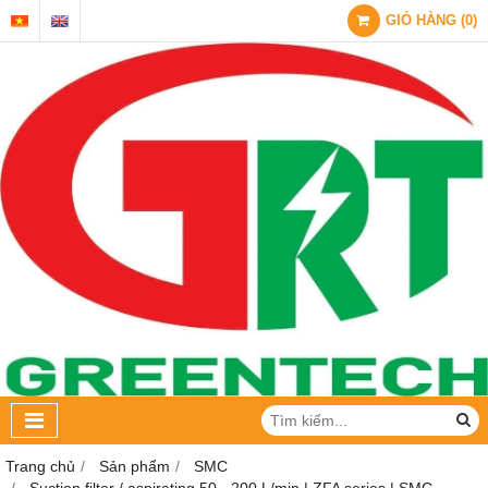
GIỎ HÀNG
(
0
)
Trang chủ
Sản phẩm
SMC
Suction filter / aspirating 50 - 200 L/min | ZFA series | SMC