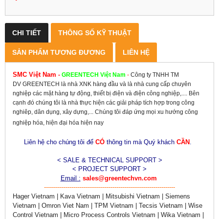
CHI TIẾT
THÔNG SỐ KỸ THUẬT
SẢN PHẨM TƯƠNG ĐƯƠNG
LIÊN HỆ
SMC Việt Nam
-
GREENTECH
Việt Nam
-
Công ty TNHH TM
DV GREENTECH là nhà XNK hàng đầu và là nhà cung cấp chuyên
nghiệp các mặt hàng tự động, thiết bị điện và điện công nghiệp,.... Bên
cạnh đó chúng tôi là nhà thực hiện các giải pháp tích hợp trong công
nghiêp, dân dụng, xây dựng,... Chúng tôi đáp ứng mọi xu hướng công
nghiệp hóa, hiện đại hóa hiện nay
Liên hệ cho chúng tôi để
CÓ
thông tin mà Quý khách
CẦN
.
< SALE & TECHNICAL SUPPORT >
< PROJECT SUPPORT >
Email :
sales@greentechvn.com
-------------------------------------------------------------------
Hager Vietnam | Kava Vietnam | Mitsubishi Vietnam | Siemens
Vietnam | Omron Viet Nam | TPM Vietnam | Tecsis Vietnam | Wise
Control Vietnam | Micro Process Controls Vietnam | Wika Vietnam |