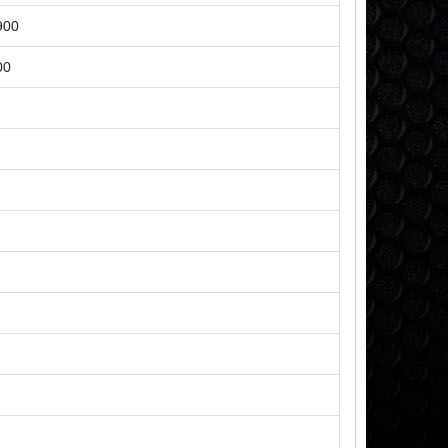
900
00