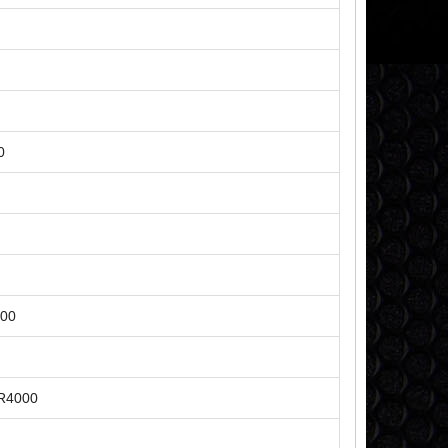
0
000
R4000