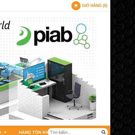
GIỎ HÀNG
(
0
)
O
HÀNG TỒN KHO