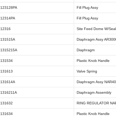
123128PA
Fill Plug Assy
12314PA
Fill Plug Assy
12316
Site Feed Dome W/Seal
131515A
Diaphragm Assy AR300
1315215A
Diaphragm
131534
Plastic Knob Handle
131613
Valve Spring
131614A
Diaphragm Assy NAR4
1316211A
Diaphragm Assembly
131632
RING REGULATOR NA
131634
Plastic Knob Handle