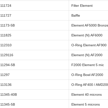
111724
Filter Element
111727
Baffle
11173-5B
Element AF5000 Bronz
111825
Element (N) AF6000
112310
O-Ring Element AF900
1129116
Element (N) AF2000
11294-5B
F2000 Element 5 mic
11297
O-Ring Bowl AF2000
113136
O-Ring AF400 / AMD20
11345-40B
Element 40 microns
11345-5B
Element 5 microns