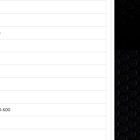
e
0-600