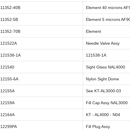
11352-40B
Element 40 microns AF
11352-5B
Element 5 microns AF9
11352-70B
Element
121522A
Needle Valve Assy
121538-1A
121538-1A
121540
Sight Glass NAL4000
12155-6A
Nylon Sight Dome
12155A
See KT-AL3000-03
12159A
Fill Cap Assy NAL3000
12164A
KT - AL4000 - N04
12299PA
Fill Plug Assy