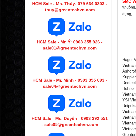
SMC V
HCM Sale - Ms. Thủy: 079 664 0303 -
tự động,
thuy@greentechvn.com
dựng,..
HCM Sale - Mr. Ý: 0903 355 926 -
sale01@greentechvn.com
Hager V
Vietnam
Ashcrof
Kuppler
HCM Sale - Mr. Minh - 0903 355 093 -
Dectect
sale04@greentechvn.com
Hohner 
Vietnam
YSI Vie
Unipuls
Vietnam
Vietnam
HCM Sale - Ms. Duyên - 0903 392 551
Vietnam
- sale05@greentechvn.com
Vietnam
Greator