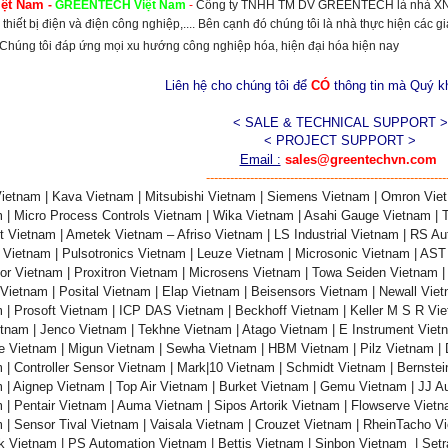
iệt Nam
-
GREENTECH
Việt Nam
-
Công ty TNHH TM DV GREENTECH là nhà XNK 
 thiết bị điện và điện công nghiệp,.... Bên cạnh đó chúng tôi là nhà thực hiện các 
. Chúng tôi đáp ứng mọi xu hướng công nghiệp hóa, hiện đại hóa hiện nay
Liên hệ cho chúng tôi để
CÓ
thông tin mà Quý 
< SALE & TECHNICAL SUPPORT >
< PROJECT SUPPORT >
Email :
sales@greentechvn.com
------------------------------------------------------------
ietnam | Kava Vietnam | Mitsubishi Vietnam | Siemens Vietnam | Omron Viet
 | Micro Process Controls Vietnam | Wika Vietnam | Asahi Gauge Vietnam | 
t Vietnam | Ametek Vietnam – Afriso Vietnam | LS Industrial Vietnam | RS Au
 Vietnam | Pulsotronics Vietnam | Leuze Vietnam | Microsonic Vietnam | AS
or Vietnam | Proxitron Vietnam | Microsens Vietnam | Towa Seiden Vietnam |
Vietnam | Posital Vietnam | Elap Vietnam | Beisensors Vietnam | Newall Vi
 | Prosoft Vietnam | ICP DAS Vietnam | Beckhoff Vietnam | Keller M S R Vi
tnam | Jenco Vietnam | Tekhne Vietnam | Atago Vietnam | E Instrument Viet
e Vietnam | Migun Vietnam | Sewha Vietnam | HBM Vietnam | Pilz Vietnam | 
 | Controller Sensor Vietnam | Mark|10 Vietnam | Schmidt Vietnam | Bernste
 | Aignep Vietnam | Top Air Vietnam | Burket Vietnam | Gemu Vietnam | JJ 
 | Pentair Vietnam | Auma Vietnam | Sipos Artorik Vietnam | Flowserve Vietn
 | Sensor Tival Vietnam | Vaisala Vietnam | Crouzet Vietnam | RheinTacho V
k Vietnam | PS Automation Vietnam | Bettis Vietnam | Sinbon Vietnam | Setr