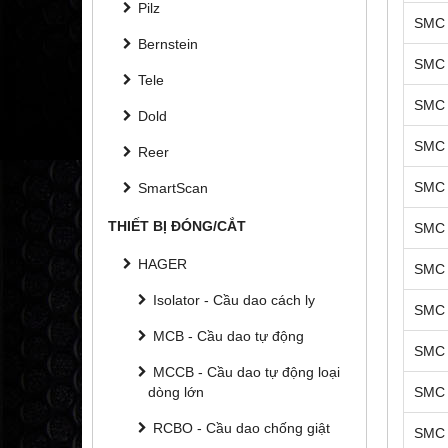
Pilz
SMC 
Bernstein
SMC 
Tele
SMC 
Dold
SMC 
Reer
SMC 
SmartScan
THIẾT BỊ ĐÓNG/CẮT
SMC 
HAGER
SMC 
Isolator - Cầu dao cách ly
SMC 
MCB - Cầu dao tự động
SMC 
MCCB - Cầu dao tự động loại
dòng lớn
SMC 
RCBO - Cầu dao chống giật
SMC 