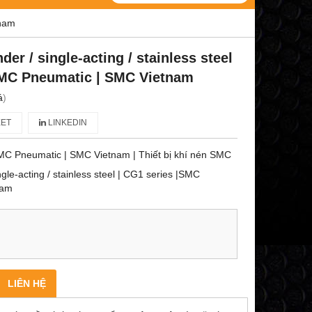
tnam
der / single-acting / stainless steel
SMC Pneumatic | SMC Vietnam
á
)
ET
LINKEDIN
C Pneumatic | SMC Vietnam | Thiết bị khí nén SMC
ngle-acting / stainless steel | CG1 series |SMC
nam
LIÊN HỆ