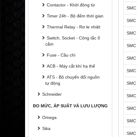
Contactor - Khởi động từ
SMC 
Timer 24h - Bộ đếm thời gian
SMC 
Thermal Relay - Rơ le nhiệt
SMC 
Switch, Socket - Công tắc ổ
cắm
SMC 
Fuse - Cầu chì
SMC 
ACB - Máy cắt khí hạ thế
SMC 
ATS - Bộ chuyển đổi nguồn
tự động
SMC 
Schneider
SMC 
ĐO MỨC, ÁP SUẤT VÀ LƯU LƯỢNG
SMC 
Omega
SMC 
Sika
SMC 