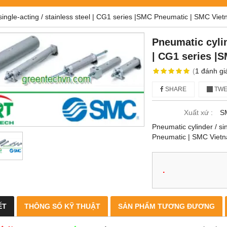
 single-acting / stainless steel | CG1 series |SMC Pneumatic | SMC Vie
Pneumatic cylin
| CG1 series |
(
1
đánh gi
SHARE
TWE
Xuất xứ :
SM
Pneumatic cylinder / si
Pneumatic | SMC Viet
.
ẾT
THÔNG SỐ KỸ THUẬT
SẢN PHẨM TƯƠNG ĐƯƠNG