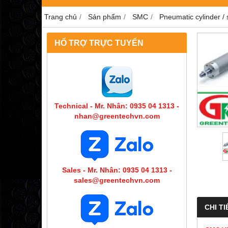
Trang chủ
Sản phẩm
SMC
Pneumatic cylinder /
HỔ TRỢ TRỰC TUYẾN
Technical - Mr. Nhân: 0935 04 1313 -
nhan@greentechvn.com
Sales - Mr. Nhân: 0935 04 1313 -
sales@greentechvn.com
CHI TI