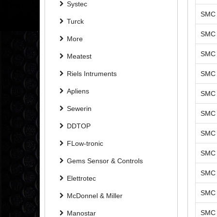
Systec
SMC 
Turck
SMC 
More
SMC 
Meatest
Riels Intruments
SMC 
Apliens
SMC 
Sewerin
SMC 
DDTOP
SMC 
FLow-tronic
SMC 
Gems Sensor & Controls
SMC 
Elettrotec
SMC 
McDonnel & Miller
SMC 
Manostar