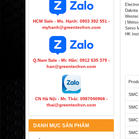
Electro
Dakota 
Westec 
HCM Sale - Ms. Hạnh: 0903 392 551 -
| Metso
myhanh@greentechvn.com
Servo M
HK Inst
Q.Nam Sale - Mr. Hân: 0912 635 379 -
han@greentechvn.com
Prod
SMC 
CN Hà Nội - Mr. Thái: 0987040968 -
thai@greentechvn.com
SMC 
SMC 
DANH MỤC SẢN PHẨM
SMC 