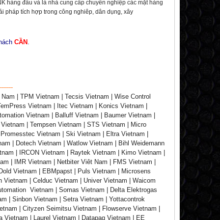
hàng đầu và là nhà cung cấp chuyên nghiệp các mặt hàng
giải pháp tích hợp trong công nghiêp, dân dụng, xây
khách
CẦN
.
-------
 Nam | TPM Vietnam | Tecsis Vietnam | Wise Control
TemPress Vietnam | Itec Vietnam | Konics Vietnam |
tomation Vietnam | Balluff Vietnam | Baumer Vietnam |
T Vietnam | Tempsen Vietnam | STS Vietnam | Micro
 Promesstec Vietnam | Ski Vietnam | Eltra Vietnam |
etnam | Dotech Vietnam | Watlow Vietnam | Bihl Weidemann
etnam | IRCON Vietnam | Raytek Vietnam | Kimo Vietnam |
nam | IMR Vietnam | Netbiter Viêt Nam | FMS Vietnam |
Dold Vietnam | EBMpapst | Puls Vietnam | Microsens
in Vietnam | Celduc Vietnam | Univer Vietnam | Waicom
Automation Vietnam | Somas Vietnam | Delta Elektrogas
am | Sinbon Vietnam | Setra Vietnam | Yottacontrok
ietnam | Cityzen Seimitsu Vietnam | Flowserve Vietnam |
a Vietnam | Laurel Vietnam | Datapaq Vietnam | EE