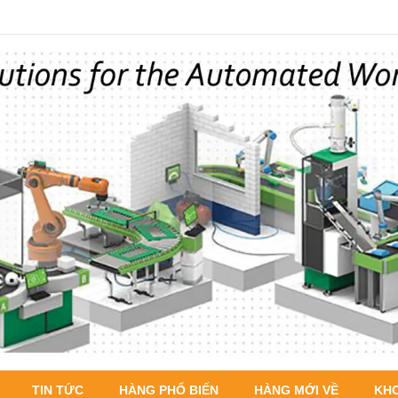
TIN TỨC
HÀNG PHỔ BIẾN
HÀNG MỚI VỀ
KH