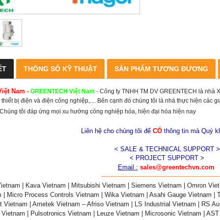
ẾT
THÔNG SỐ KỸ THUẬT
SẢN PHẨM TƯƠNG ĐƯƠNG
Việt Nam
-
GREENTECH
Việt Nam
-
Công ty TNHH TM DV GREENTECH là nhà XNK
 thiết bị điện và điện công nghiệp,.... Bên cạnh đó chúng tôi là nhà thực hiện các 
. Chúng tôi đáp ứng mọi xu hướng công nghiệp hóa, hiện đại hóa hiện nay
Liên hệ cho chúng tôi để
CÓ
thông tin mà Quý 
< SALE & TECHNICAL SUPPORT >
< PROJECT SUPPORT >
Email :
sales@greentechvn.com
------------------------------------------------------------
ietnam | Kava Vietnam | Mitsubishi Vietnam | Siemens Vietnam | Omron Viet
 | Micro Process Controls Vietnam | Wika Vietnam | Asahi Gauge Vietnam | 
t Vietnam | Ametek Vietnam – Afriso Vietnam | LS Industrial Vietnam | RS Au
 Vietnam | Pulsotronics Vietnam | Leuze Vietnam | Microsonic Vietnam | AS