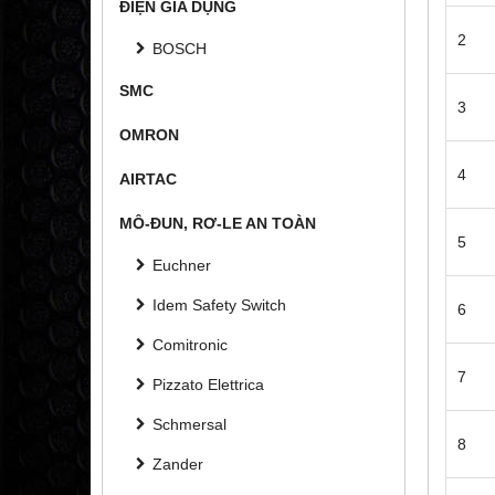
ĐIỆN GIA DỤNG
2
BOSCH
SMC
3
OMRON
4
AIRTAC
MÔ-ĐUN, RƠ-LE AN TOÀN
5
Euchner
Idem Safety Switch
6
Comitronic
7
Pizzato Elettrica
Schmersal
8
Zander