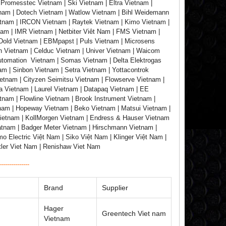
 Promesstec Vietnam | Ski Vietnam | Eltra Vietnam |
etnam | Dotech Vietnam | Watlow Vietnam | Bihl Weidemann
etnam | IRCON Vietnam | Raytek Vietnam | Kimo Vietnam |
nam | IMR Vietnam | Netbiter Viêt Nam | FMS Vietnam |
Dold Vietnam | EBMpapst | Puls Vietnam | Microsens
in Vietnam | Celduc Vietnam | Univer Vietnam | Waicom
Automation Vietnam | Somas Vietnam | Delta Elektrogas
am | Sinbon Vietnam | Setra Vietnam | Yottacontrok
ietnam | Cityzen Seimitsu Vietnam | Flowserve Vietnam |
a Vietnam | Laurel Vietnam | Datapaq Vietnam | EE
tnam | Flowline Vietnam | Brook Instrument Vietnam |
tnam | Hopeway Vietnam | Beko Vietnam | Matsui Vietnam |
ietnam | KollMorgen Vietnam | Endress & Hauser Vietnam
atnam | Badger Meter Vietnam | Hirschmann Vietnam |
 Electric Việt Nam | Siko Việt Nam | Klinger Việt Nam |
stler Viet Nam | Renishaw Viet Nam
---------------
Brand
Supplier
Hager
Greentech Viet nam
Vietnam