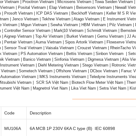
or Vietnam | Proxitron Vietnam | Microsens Vietnam | Towa Seiden Vietnam |
Vietnam | Posital Vietnam | Elap Vietnam | Beisensors Vietnam | Newall Vi
 | Prosoft Vietnam | ICP DAS Vietnam | Beckhoff Vietnam | Keller M S R Vi
tnam | Jenco Vietnam | Tekhne Vietnam | Atago Vietnam | E Instrument Viet
e Vietnam | Migun Vietnam | Sewha Vietnam | HBM Vietnam | Pilz Vietnam | 
 | Controller Sensor Vietnam | Mark|10 Vietnam | Schmidt Vietnam | Bernste
 | Aignep Vietnam | Top Air Vietnam | Burket Vietnam | Gemu Vietnam | JJ 
 | Pentair Vietnam | Auma Vietnam | Sipos Artorik Vietnam | Flowserve Vietn
 | Sensor Tival Vietnam | Vaisala Vietnam | Crouzet Vietnam | RheinTacho V
k Vietnam | PS Automation Vietnam | Bettis Vietnam | Sinbon Vietnam | Setr
nik Vietnam | Banico Vietnam | Sinfonia Vietnam | Digmesa Vietnam | Alia Vie
Instrument Vietnam | Diehl Metering Vietnam | Stego Vietnam | Rotronic Vie
Vietnam | Sometech Vietnam | Offshore Vietnam | DCbox Vietnam | Fanuc V
 Automation Vietnam | MKS Instruments Vietnam | Teledyne Instruments Vie
itsubishi Vietnam | SCR SA Việt Nam | Biotech Flow Meter Việt Nam | Thermo
rument Việt Nam | Magnetrol Viet Nam | Lika Viet Nam | Setra Viet Nam | Ki
----------------------------------------------------
Code
Description
MU106A
6A MCB 1P 230V 6KA C type (B) IEC 60898