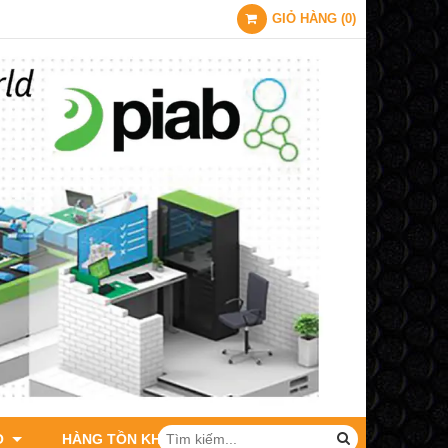
GIỎ HÀNG
(
0
)
O
HÀNG TỒN KHO