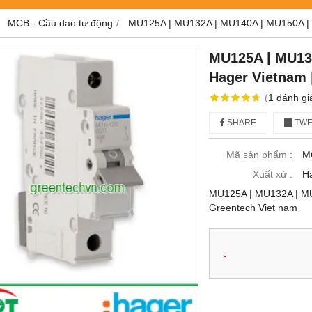
MCB - Cầu dao tự động
MU125A | MU132A | MU140A | MU150A | 
MU125A | MU13
Hager Vietnam 
(
1
đánh gi
SHARE
TWE
Mã sản phẩm :
M
Xuất xứ :
H
MU125A | MU132A | MU
Greentech Viet nam
.