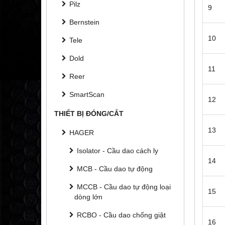
Pilz
9
Bernstein
10
Tele
Dold
11
Reer
SmartScan
12
THIẾT BỊ ĐÓNG/CẮT
13
HAGER
Isolator - Cầu dao cách ly
14
MCB - Cầu dao tự động
MCCB - Cầu dao tự động loại
15
dòng lớn
RCBO - Cầu dao chống giật
16