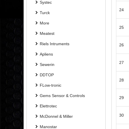
Systec
24
Turck
More
25
Meatest
Riels Intruments
26
Apliens
27
Sewerin
DDTOP
28
FLow-tronic
Gems Sensor & Controls
29
Elettrotec
30
McDonnel & Miller
Manostar