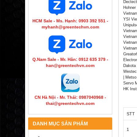
Dectect
Hohner 
Vietnam
YSI Vie
HCM Sale - Ms. Hạnh: 0903 392 551 -
Unipuls
myhanh@greentechvn.com
Vietnam
Vietnam
Vietnam
Vietnam
Greator
Q.Nam Sale - Mr. Hân: 0912 635 379 -
Electro
han@greentechvn.com
Dakota 
Westec 
| Metso
Servo M
HK Inst
CN Hà Nội - Mr. Thái: 0987040968 -
thai@greentechvn.com
STT
DANH MỤC SẢN PHẨM
1