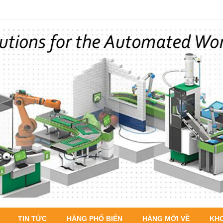
TIN TỨC
HÀNG PHỔ BIẾN
HÀNG MỚI VỀ
KH