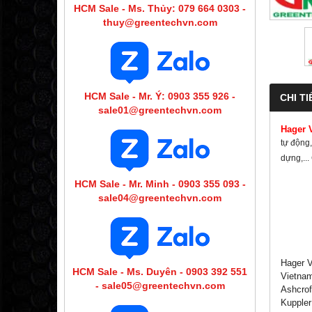
HCM Sale - Ms. Thủy: 079 664 0303 -
thuy@greentechvn.com
HCM Sale - Mr. Ý: 0903 355 926 -
CHI TI
sale01@greentechvn.com
Hager 
tự động,
dựng,..
HCM Sale - Mr. Minh - 0903 355 093 -
sale04@greentechvn.com
Hager V
HCM Sale - Ms. Duyên - 0903 392 551
Vietnam
- sale05@greentechvn.com
Ashcrof
Kuppler