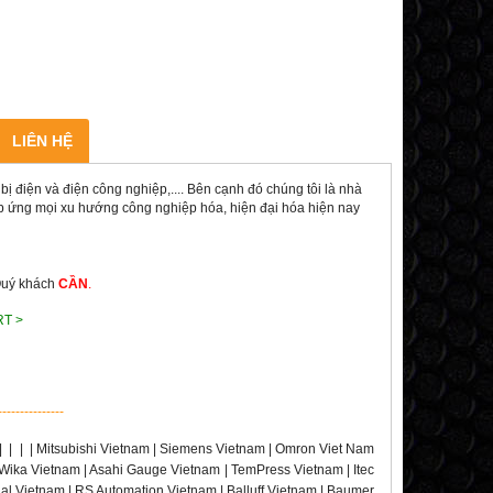
LIÊN HỆ
ị điện và điện công nghiệp,.... Bên cạnh đó chúng tôi là nhà
đáp ứng mọi xu hướng công nghiệp hóa, hiện đại hóa hiện nay
Quý khách
CẦN
.
RT >
---------------
|
|
|
| Mitsubishi Vietnam | Siemens Vietnam | Omron Viet Nam
 Wika Vietnam | Asahi Gauge Vietnam | TemPress Vietnam | Itec
rial Vietnam | RS Automation Vietnam | Balluff Vietnam | Baumer