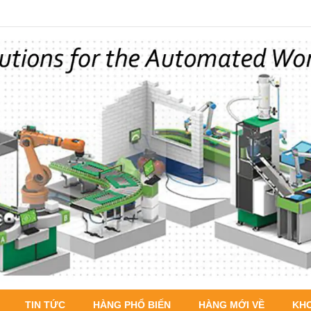
TIN TỨC
HÀNG PHỔ BIẾN
HÀNG MỚI VỀ
KH