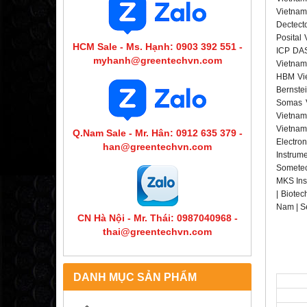
Vietnam
Dectecto
Posital
HCM Sale - Ms. Hạnh: 0903 392 551 -
ICP DAS
myhanh@greentechvn.com
Vietnam
HBM Vie
Bernste
Somas V
Vietnam 
Vietnam
Q.Nam Sale - Mr. Hân: 0912 635 379 -
Electro
han@greentechvn.com
Instrum
Sometec
MKS Ins
| Biotec
Nam | S
CN Hà Nội - Mr. Thái: 0987040968 -
thai@greentechvn.com
DANH MỤC SẢN PHẨM