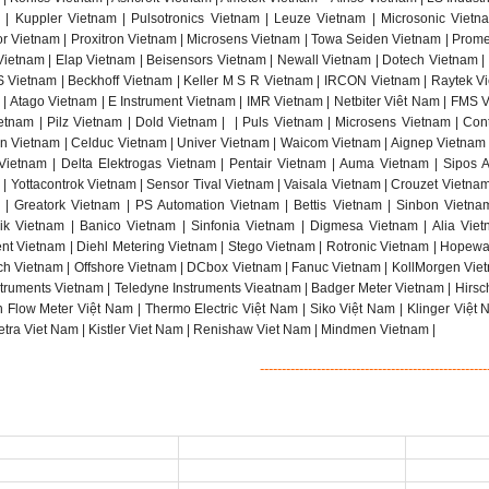
 | Kuppler Vietnam | Pulsotronics Vietnam | Leuze Vietnam | Microsonic Viet
r Vietnam | Proxitron Vietnam | Microsens Vietnam | Towa Seiden Vietnam | Promes
 Vietnam | Elap Vietnam | Beisensors Vietnam | Newall Vietnam | Dotech Vietnam |
 Vietnam | Beckhoff Vietnam | Keller M S R Vietnam | IRCON Vietnam | Raytek Vi
 | Atago Vietnam | E Instrument Vietnam | IMR Vietnam | Netbiter Viêt Nam | FMS 
tnam | Pilz Vietnam | Dold Vietnam |
| Puls Vietnam | Microsens Vietnam | Cont
in Vietnam | Celduc Vietnam | Univer Vietnam | Waicom Vietnam | Aignep Vietnam |
ietnam | Delta Elektrogas Vietnam | Pentair Vietnam | Auma Vietnam | Sipos Ar
| Yottacontrok Vietnam | Sensor Tival Vietnam | Vaisala Vietnam | Crouzet Vietna
 | Greatork Vietnam | PS Automation Vietnam | Bettis Vietnam | Sinbon Vietn
nik Vietnam | Banico Vietnam | Sinfonia Vietnam | Digmesa Vietnam | Alia Viet
ent Vietnam | Diehl Metering Vietnam | Stego Vietnam | Rotronic Vietnam | Hopewa
h Vietnam | Offshore Vietnam | DCbox Vietnam | Fanuc Vietnam | KollMorgen Viet
truments Vietnam | Teledyne Instruments Vieatnam | Badger Meter Vietnam | Hirs
h Flow Meter Việt Nam | Thermo Electric Việt Nam | Siko Việt Nam | Klinger Việt 
etra Viet Nam | Kistler Viet Nam | Renishaw Viet Nam | Mindmen Vietnam |
----------------------------------------------------