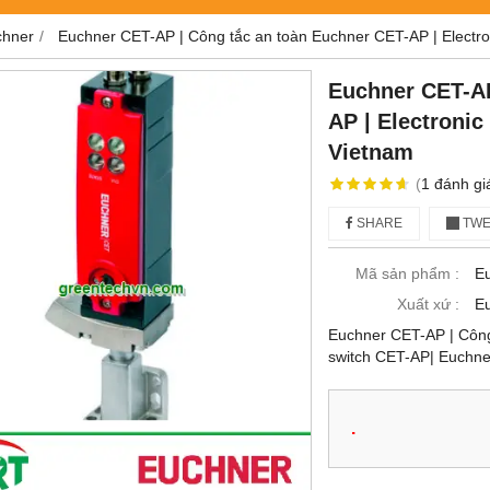
chner
Euchner CET-AP | Công tắc an toàn Euchner CET-AP | Electro
Euchner CET-AP
AP | Electronic
Vietnam
(
1
đánh gi
SHARE
TWE
Mã sản phẩm :
E
Xuất xứ :
E
Euchner CET-AP | Công 
switch CET-AP| Euchne
.