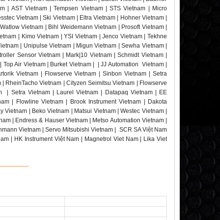
nam | AST Vietnam | Tempsen Vietnam | STS Vietnam | Micro
stec Vietnam | Ski Vietnam | Eltra Vietnam | Hohner Vietnam |
 Watlow Vietnam | Bihl Weidemann Vietnam | Prosoft Vietnam |
etnam | Kimo Vietnam | YSI Vietnam | Jenco Vietnam | Tekhne
Vietnam | Unipulse Vietnam | Migun Vietnam | Sewha Vietnam |
roller Sensor Vietnam | Mark|10 Vietnam | Schmidt Vietnam |
 Top Air Vietnam | Burket Vietnam | | JJ Automation Vietnam |
torik Vietnam | Flowserve Vietnam | Sinbon Vietnam | Setra
m | RheinTacho Vietnam | Cityzen Seimitsu Vietnam | Flowserve
am | Setra Vietnam | Laurel Vietnam | Datapaq Vietnam | EE
nam | Flowline Vietnam | Brook Instrument Vietnam | Dakota
y Vietnam | Beko Vietnam | Matsui Vietnam | Westec Vietnam |
nam | Endress & Hauser Vietnam | Metso Automation Vietnam |
chmann Vietnam | Servo Mitsubishi Vietnam | SCR SA Việt Nam
Nam | HK Instrument Việt Nam | Magnetrol Viet Nam | Lika Viet
---------------