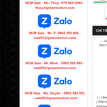
HCM Sale - Ms. Thủy: 079 664 0303 -
thuy@greentechvn.com
CHI TI
HCM Sale - Mr. Ý: 0903 355 926 -
sale01@greentechvn.com
-
-
là
thực 
HCM Sale - Mr. Minh - 0903 355 093 -
sale04@greentechvn.com
HCM Sale - Ms. Duyên - 0903 392 551
|
|
|
Ba
- sale05@greentechvn.com
| TPM Vi
Vietnam 