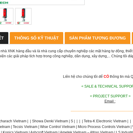
ẾT
THÔNG SỐ KỸ THUẬT
SẢN PHẨM TƯƠNG ĐƯƠNG
 nhà XNK hàng đầu và là nhà cung cấp chuyên nghiệp các mặt hàng tự động, thiết b
hiện các giải pháp tích hợp trong công nghiêp, dân dụng, xây dựng,... Chúng tôi 
Liên hệ cho chúng tôi để
CÓ
thông tin mà 
< SALE & TECHNICAL SUPPO
< PROJECT SUPPORT >
Email :
----------------------------------------------------
charach Vietnam |
|
Showa Denki Vietnam | S
|
|
|
| Tetra-K Electronic Vietnam |
|
etnam | Tecsis Vietnam | Wise Control Vietnam | Micro Process Controls Vietnam |
| Konics Vietnam | Ashcroft Vietnam | Ametek Vietnam – Afriso Vietnam | LS Indust