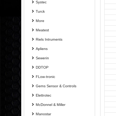
Systec
Turck
More
Meatest
Riels Intruments
Apliens
Sewerin
DDTOP
FLow-tronic
Gems Sensor & Controls
Elettrotec
McDonnel & Miller
Manostar