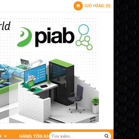
GIỎ HÀNG
(
0
)
O
HÀNG TỒN KHO