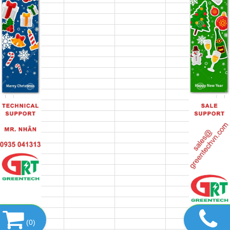
(
0
)