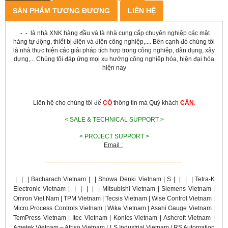
SẢN PHẨM TƯƠNG ĐƯƠNG
LIÊN HỆ
-
-
là nhà XNK hàng đầu và là nhà cung cấp chuyên nghiệp các mặt
hàng tự động, thiết bị điện và điện công nghiệp,.... Bên cạnh đó chúng tôi
là nhà thực hiện các giải pháp tích hợp trong công nghiêp, dân dụng, xây
dựng,... Chúng tôi đáp ứng mọi xu hướng công nghiệp hóa, hiện đại hóa
hiện nay
Liên hệ cho chúng tôi để
CÓ
thông tin mà Quý khách
CẦN
.
< SALE & TECHNICAL SUPPORT >
< PROJECT SUPPORT >
Email :
-------------------------------------------------------------------
|
|
|
Bacharach Vietnam |
|
Showa Denki Vietnam | S
|
|
|
| Tetra-K
Electronic Vietnam |
|
|
|
|
| Mitsubishi Vietnam | Siemens Vietnam |
Omron Viet Nam | TPM Vietnam | Tecsis Vietnam | Wise Control Vietnam |
Micro Process Controls Vietnam | Wika Vietnam | Asahi Gauge Vietnam |
TemPress Vietnam | Itec Vietnam | Konics Vietnam | Ashcroft Vietnam |
Ametek Vietnam – Afriso Vietnam | LS Industrial Vietnam | RS Automation