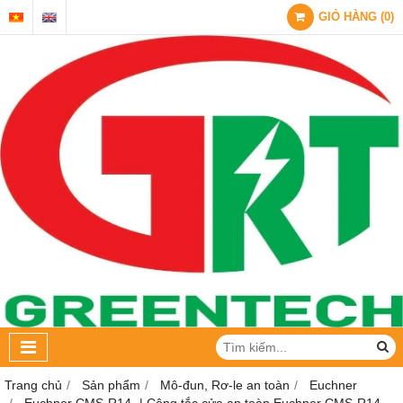
GIỎ HÀNG
(
0
)
Trang chủ
Sản phẩm
Mô-đun, Rơ-le an toàn
Euchner
Euchner CMS-R14- | Công tắc cửa an toàn Euchner CMS-R14-