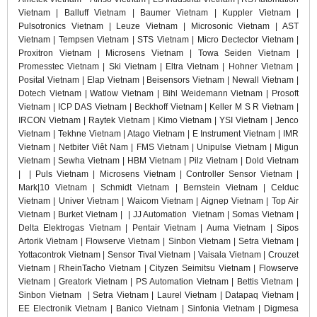
Vietnam | Balluff Vietnam | Baumer Vietnam | Kuppler Vietnam |
Pulsotronics Vietnam | Leuze Vietnam | Microsonic Vietnam | AST
Vietnam | Tempsen Vietnam | STS Vietnam | Micro Dectector Vietnam |
Proxitron Vietnam | Microsens Vietnam | Towa Seiden Vietnam |
Promesstec Vietnam | Ski Vietnam | Eltra Vietnam | Hohner Vietnam |
Posital Vietnam | Elap Vietnam | Beisensors Vietnam | Newall Vietnam |
Dotech Vietnam | Watlow Vietnam | Bihl Weidemann Vietnam | Prosoft
Vietnam | ICP DAS Vietnam | Beckhoff Vietnam | Keller M S R Vietnam |
IRCON Vietnam | Raytek Vietnam | Kimo Vietnam | YSI Vietnam | Jenco
Vietnam | Tekhne Vietnam | Atago Vietnam | E Instrument Vietnam | IMR
Vietnam | Netbiter Viêt Nam | FMS Vietnam | Unipulse Vietnam | Migun
Vietnam | Sewha Vietnam | HBM Vietnam | Pilz Vietnam | Dold Vietnam
|
| Puls Vietnam | Microsens Vietnam | Controller Sensor Vietnam |
Mark|10 Vietnam | Schmidt Vietnam | Bernstein Vietnam | Celduc
Vietnam | Univer Vietnam | Waicom Vietnam | Aignep Vietnam | Top Air
Vietnam | Burket Vietnam | | JJ Automation Vietnam | Somas Vietnam |
Delta Elektrogas Vietnam | Pentair Vietnam | Auma Vietnam | Sipos
Artorik Vietnam | Flowserve Vietnam | Sinbon Vietnam | Setra Vietnam |
Yottacontrok Vietnam | Sensor Tival Vietnam | Vaisala Vietnam | Crouzet
Vietnam | RheinTacho Vietnam | Cityzen Seimitsu Vietnam | Flowserve
Vietnam | Greatork Vietnam | PS Automation Vietnam | Bettis Vietnam |
Sinbon Vietnam | Setra Vietnam | Laurel Vietnam | Datapaq Vietnam |
EE Electronik Vietnam | Banico Vietnam | Sinfonia Vietnam | Digmesa