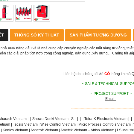
ẾT
THÔNG SỐ KỸ THUẬT
SẢN PHẨM TƯƠNG ĐƯƠNG
 nhà XNK hàng đầu và là nhà cung cấp chuyên nghiệp các mặt hàng tự động, thiết b
hiện các giải pháp tích hợp trong công nghiêp, dân dụng, xây dựng,... Chúng tôi 
Liên hệ cho chúng tôi để
CÓ
thông tin mà 
< SALE & TECHNICAL SUPPO
< PROJECT SUPPORT >
Email :
----------------------------------------------------
charach Vietnam |
|
Showa Denki Vietnam | S
|
|
|
| Tetra-K Electronic Vietnam |
|
etnam | Tecsis Vietnam | Wise Control Vietnam | Micro Process Controls Vietnam |
| Konics Vietnam | Ashcroft Vietnam | Ametek Vietnam – Afriso Vietnam | LS Indust