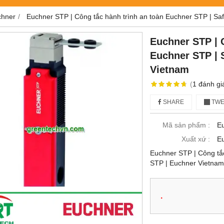
chner
Euchner STP | Công tắc hành trình an toàn Euchner STP | Safe
Euchner STP | 
Euchner STP | S
Vietnam
(
1
đánh gi
SHARE
TWE
Mã sản phẩm :
E
Xuất xứ :
E
Euchner STP | Công tắc
STP | Euchner Vietnam
.