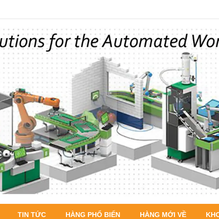
TIN TỨC
HÀNG PHỔ BIẾN
HÀNG MỚI VỀ
KH