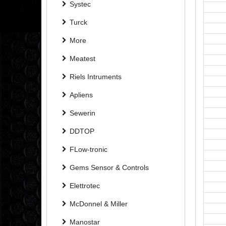
Systec
Turck
More
Meatest
Riels Intruments
Apliens
Sewerin
DDTOP
FLow-tronic
Gems Sensor & Controls
Elettrotec
McDonnel & Miller
Manostar