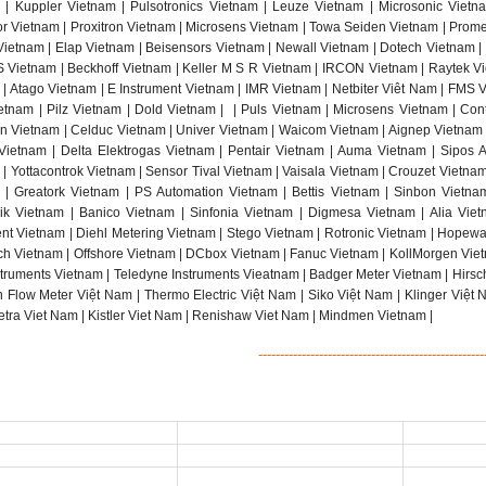
 | Kuppler Vietnam | Pulsotronics Vietnam | Leuze Vietnam | Microsonic Viet
r Vietnam | Proxitron Vietnam | Microsens Vietnam | Towa Seiden Vietnam | Promes
 Vietnam | Elap Vietnam | Beisensors Vietnam | Newall Vietnam | Dotech Vietnam |
 Vietnam | Beckhoff Vietnam | Keller M S R Vietnam | IRCON Vietnam | Raytek Vi
 | Atago Vietnam | E Instrument Vietnam | IMR Vietnam | Netbiter Viêt Nam | FMS 
tnam | Pilz Vietnam | Dold Vietnam |
| Puls Vietnam | Microsens Vietnam | Cont
in Vietnam | Celduc Vietnam | Univer Vietnam | Waicom Vietnam | Aignep Vietnam |
ietnam | Delta Elektrogas Vietnam | Pentair Vietnam | Auma Vietnam | Sipos Ar
| Yottacontrok Vietnam | Sensor Tival Vietnam | Vaisala Vietnam | Crouzet Vietna
 | Greatork Vietnam | PS Automation Vietnam | Bettis Vietnam | Sinbon Vietn
nik Vietnam | Banico Vietnam | Sinfonia Vietnam | Digmesa Vietnam | Alia Viet
ent Vietnam | Diehl Metering Vietnam | Stego Vietnam | Rotronic Vietnam | Hopewa
h Vietnam | Offshore Vietnam | DCbox Vietnam | Fanuc Vietnam | KollMorgen Viet
truments Vietnam | Teledyne Instruments Vieatnam | Badger Meter Vietnam | Hirs
h Flow Meter Việt Nam | Thermo Electric Việt Nam | Siko Việt Nam | Klinger Việt 
etra Viet Nam | Kistler Viet Nam | Renishaw Viet Nam | Mindmen Vietnam |
----------------------------------------------------