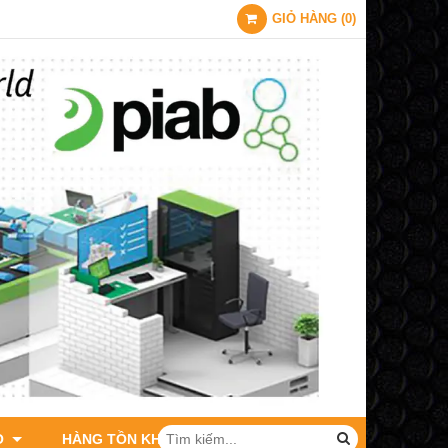
GIỎ HÀNG
(
0
)
O
HÀNG TỒN KHO