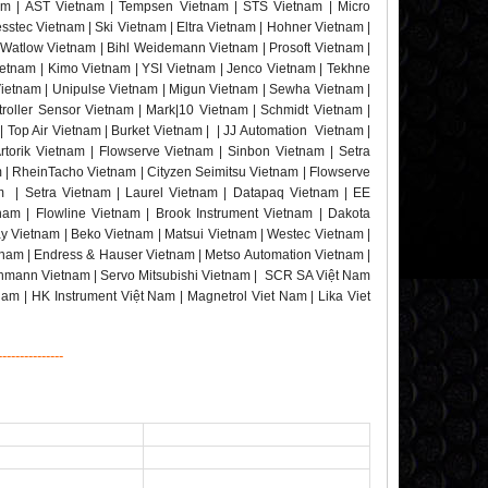
nam | AST Vietnam | Tempsen Vietnam | STS Vietnam | Micro
stec Vietnam | Ski Vietnam | Eltra Vietnam | Hohner Vietnam |
 Watlow Vietnam | Bihl Weidemann Vietnam | Prosoft Vietnam |
etnam | Kimo Vietnam | YSI Vietnam | Jenco Vietnam | Tekhne
Vietnam | Unipulse Vietnam | Migun Vietnam | Sewha Vietnam |
roller Sensor Vietnam | Mark|10 Vietnam | Schmidt Vietnam |
 Top Air Vietnam | Burket Vietnam | | JJ Automation Vietnam |
torik Vietnam | Flowserve Vietnam | Sinbon Vietnam | Setra
m | RheinTacho Vietnam | Cityzen Seimitsu Vietnam | Flowserve
am | Setra Vietnam | Laurel Vietnam | Datapaq Vietnam | EE
nam | Flowline Vietnam | Brook Instrument Vietnam | Dakota
y Vietnam | Beko Vietnam | Matsui Vietnam | Westec Vietnam |
nam | Endress & Hauser Vietnam | Metso Automation Vietnam |
chmann Vietnam | Servo Mitsubishi Vietnam | SCR SA Việt Nam
Nam | HK Instrument Việt Nam | Magnetrol Viet Nam | Lika Viet
---------------