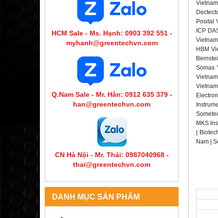
Vietnam
Dectecto
Posital
ICP DAS
HCM Sale - Ms. Hạnh: 0903 392 551 -
Vietnam
myhanh@greentechvn.com
HBM Vie
Bernste
Somas V
Vietnam 
Vietnam
Q.Nam Sale - Mr. Hân: 0912 635 379 -
Electro
han@greentechvn.com
Instrum
Sometec
MKS Ins
| Biotec
Nam | S
CN Hà Nội - Mr. Thái: 0987040968 -
thai@greentechvn.com
DANH MỤC SẢN PHẨM