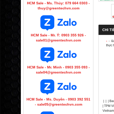
HCM Sale - Ms. Thủy: 079 664 0303 -
thuy@greentechvn.com
CHI TI
HCM Sale - Mr. Ý: 0903 355 926 -
sale01@greentechvn.com
-
-
là
thực 
HCM Sale - Mr. Minh - 0903 355 093 -
sale04@greentechvn.com
HCM Sale - Ms. Duyên - 0903 392 551
|
|
|
Ba
- sale05@greentechvn.com
| TPM Vi
Vietnam 