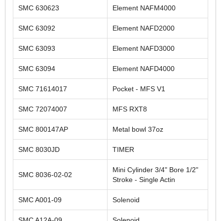
SMC 630623
Element NAFM4000
SMC 63092
Element NAFD2000
SMC 63093
Element NAFD3000
SMC 63094
Element NAFD4000
SMC 71614017
Pocket - MFS V1
SMC 72074007
MFS RXT8
SMC 800147AP
Metal bowl 37oz
SMC 8030JD
TIMER
Mini Cylinder 3/4" Bore 1/2"
SMC 8036-02-02
Stroke - Single Actin
SMC A001-09
Solenoid
SMC A12A-09
Solenoid