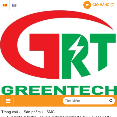
GIỎ HÀNG
(
0
)
Trang chủ
Sản phẩm
SMC
Hydraulic cylinder / double-acting / compact SMC | Xilanh SMC