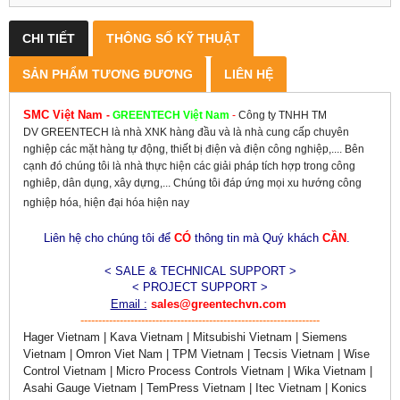
CHI TIẾT
THÔNG SỐ KỸ THUẬT
SẢN PHẨM TƯƠNG ĐƯƠNG
LIÊN HỆ
SMC Việt Nam
-
GREENTECH
Việt Nam
-
Công ty TNHH TM
DV GREENTECH là nhà XNK hàng đầu và là nhà cung cấp chuyên
nghiệp các mặt hàng tự động, thiết bị điện và điện công nghiệp,.... Bên
cạnh đó chúng tôi là nhà thực hiện các giải pháp tích hợp trong công
nghiêp, dân dụng, xây dựng,... Chúng tôi đáp ứng mọi xu hướng công
nghiệp hóa, hiện đại hóa hiện nay
Liên hệ cho chúng tôi để
CÓ
thông tin mà Quý khách
CẦN
.
< SALE & TECHNICAL SUPPORT >
< PROJECT SUPPORT >
Email :
sales@greentechvn.com
-------------------------------------------------------------------
Hager Vietnam | Kava Vietnam | Mitsubishi Vietnam | Siemens
Vietnam | Omron Viet Nam | TPM Vietnam | Tecsis Vietnam | Wise
Control Vietnam | Micro Process Controls Vietnam | Wika Vietnam |
Asahi Gauge Vietnam | TemPress Vietnam | Itec Vietnam | Konics