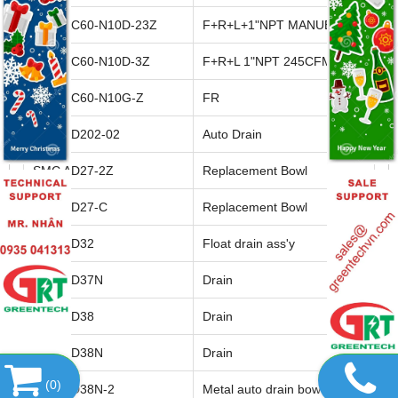
SMC AC60-N10D-23Z
F+R+L+1"NPT MANUEL
SMC AC60-N10D-3Z
F+R+L 1"NPT 245CFM A
SMC AC60-N10G-Z
FR
SMC AD202-02
Auto Drain
SMC AD27-2Z
Replacement Bowl
SMC AD27-C
Replacement Bowl
SMC AD32
Float drain ass'y
SMC AD37N
Drain
SMC AD38
Drain
SMC AD38N
Drain
(
0
)
SMC AD38N-2
Metal auto drain bowl