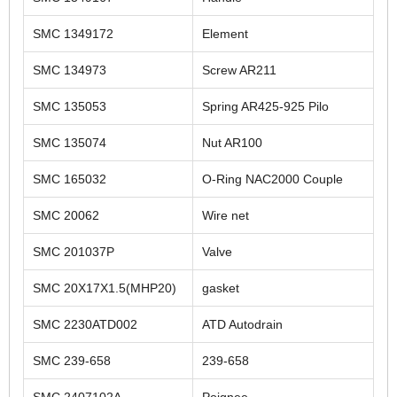
SMC 1349172
Element
SMC 134973
Screw AR211
SMC 135053
Spring AR425-925 Pilo
SMC 135074
Nut AR100
SMC 165032
O-Ring NAC2000 Couple
SMC 20062
Wire net
SMC 201037P
Valve
SMC 20X17X1.5(MHP20)
gasket
SMC 2230ATD002
ATD Autodrain
SMC 239-658
239-658
SMC 2407102A
Poignee