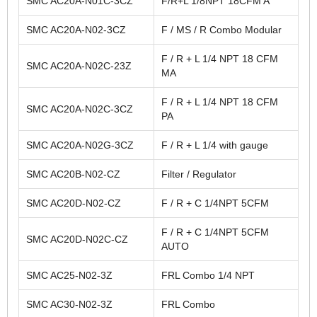
SMC AC20A-N01C-3CZ
F/R+L 1/8NPT 18CFM A
SMC AC20A-N02-3CZ
F / MS / R Combo Modular
F / R + L 1/4 NPT 18 CFM
SMC AC20A-N02C-23Z
MA
F / R + L 1/4 NPT 18 CFM
SMC AC20A-N02C-3CZ
PA
SMC AC20A-N02G-3CZ
F / R + L 1/4 with gauge
SMC AC20B-N02-CZ
Filter / Regulator
SMC AC20D-N02-CZ
F / R + C 1/4NPT 5CFM
F / R + C 1/4NPT 5CFM
SMC AC20D-N02C-CZ
AUTO
SMC AC25-N02-3Z
FRL Combo 1/4 NPT
SMC AC30-N02-3Z
FRL Combo