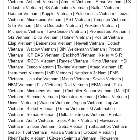
Vietnam | Ashcroft Vietnam | Ametek Vietnam – Afriso Vietnam | LS
Industrial Vietnam | RS Automation Vietnam | Balluff Vietnam |
Baumer Vietnam | Kuppler Vietnam | Pulsotronics Vietnam | Leuze
Vietnam | Microsonic Vietnam | AST Vietnam | Tempsen Vietnam |
STS Vietnam | Micro Dectector Vietnam | Proxitron Vietnam |
Microsens Vietnam | Towa Seiden Vietnam | Promesstec Vietnam |
Ski Vietnam | Eltra Vietnam | Hohner Vietnam | Posital Vietnam |
Elap Vietnam | Beisensors Vietnam | Newall Vietnam | Dotech
Vietnam | Watlow Vietnam | Bihl Weidemann Vietnam | Prosoft
Vietnam | ICP DAS Vietnam | Beckhoff Vietnam | Keller M S R
Vietnam | IRCON Vietnam | Raytek Vietnam | Kimo Vietnam | YSI
Vietnam | Jenco Vietnam | Tekhne Vietnam | Atago Vietnam | E
Instrument Vietnam | IMR Vietnam | Netbiter Viêt Nam | FMS
Vietnam | Unipulse Vietnam | Migun Vietnam | Sewha Vietnam |
HBM Vietnam | Pilz Vietnam | Dold Vietnam | EBMpapst | Puls
Vietnam | Microsens Vietnam | Controller Sensor Vietnam | Mark|10
Vietnam | Schmidt Vietnam | Bernstein Vietnam | Celduc Vietnam |
Univer Vietnam | Waicom Vietnam | Aignep Vietnam | Top Air
Vietnam | Burket Vietnam | Gemu Vietnam | JJ Automation
Vietnam | Somas Vietnam | Delta Elektrogas Vietnam | Pentair
Vietnam | Auma Vietnam | Sipos Artorik Vietnam | Flowserve
Vietnam | Sinbon Vietnam | Setra Vietnam | Yottacontrok Vietnam |
Sensor Tival Vietnam | Vaisala Vietnam | Crouzet Vietnam |
RheinTacho Vietnam | Cityzen Seimitsu Vietnam | Flowserve