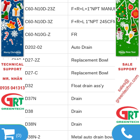
SMC AC60-N10D-23Z
F+R+L+1"NPT MANUEL
SMC AC60-N10D-3Z
F+R+L 1"NPT 245CFM A
SMC AC60-N10G-Z
FR
SMC AD202-02
Auto Drain
SMC AD27-2Z
Replacement Bowl
SMC AD27-C
Replacement Bowl
SMC AD32
Float drain ass'y
SMC AD37N
Drain
SMC AD38
Drain
SMC AD38N
Drain
(
0
)
SMC AD38N-2
Metal auto drain bowl