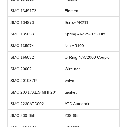
SMC 1349172
Element
SMC 134973
Screw AR211
SMC 135053
Spring AR425-925 Pilo
SMC 135074
Nut AR100
SMC 165032
O-Ring NAC2000 Couple
SMC 20062
Wire net
SMC 201037P
Valve
SMC 20X17X1.5(MHP20)
gasket
SMC 2230ATD002
ATD Autodrain
SMC 239-658
239-658
SMC 2407102A
Poignee