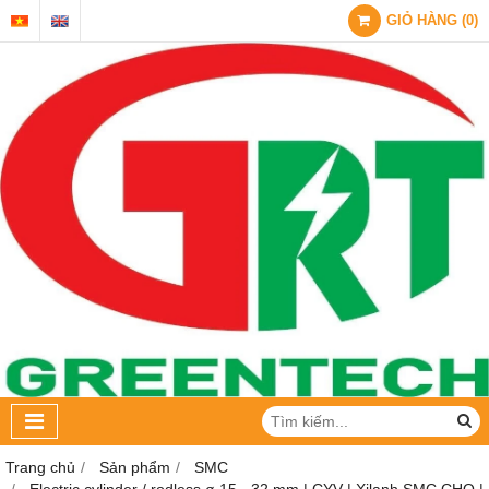
GIỎ HÀNG
(
0
)
Trang chủ
Sản phẩm
SMC
Electric cylinder / rodless ø 15 - 32 mm | CYV | Xilanh SMC CHQ |