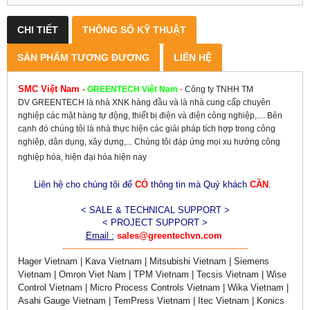
CHI TIẾT
THÔNG SỐ KỸ THUẬT
SẢN PHẨM TƯƠNG ĐƯƠNG
LIÊN HỆ
SMC Việt Nam
-
GREENTECH
Việt Nam
-
Công ty TNHH TM
DV GREENTECH là nhà XNK hàng đầu và là nhà cung cấp chuyên
nghiệp các mặt hàng tự động, thiết bị điện và điện công nghiệp,.... Bên
cạnh đó chúng tôi là nhà thực hiện các giải pháp tích hợp trong công
nghiêp, dân dụng, xây dựng,... Chúng tôi đáp ứng mọi xu hướng công
nghiệp hóa, hiện đại hóa hiện nay
Liên hệ cho chúng tôi để
CÓ
thông tin mà Quý khách
CẦN
.
< SALE & TECHNICAL SUPPORT >
< PROJECT SUPPORT >
Email :
sales@greentechvn.com
-------------------------------------------------------------------
Hager Vietnam | Kava Vietnam | Mitsubishi Vietnam | Siemens
Vietnam | Omron Viet Nam | TPM Vietnam | Tecsis Vietnam | Wise
Control Vietnam | Micro Process Controls Vietnam | Wika Vietnam |
Asahi Gauge Vietnam | TemPress Vietnam | Itec Vietnam | Konics