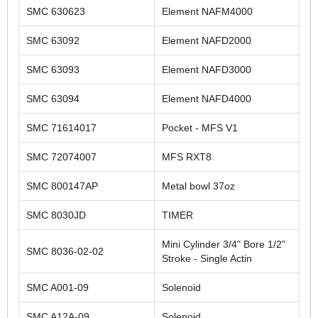
SMC 630623
Element NAFM4000
SMC 63092
Element NAFD2000
SMC 63093
Element NAFD3000
SMC 63094
Element NAFD4000
SMC 71614017
Pocket - MFS V1
SMC 72074007
MFS RXT8
SMC 800147AP
Metal bowl 37oz
SMC 8030JD
TIMER
Mini Cylinder 3/4" Bore 1/2"
SMC 8036-02-02
Stroke - Single Actin
SMC A001-09
Solenoid
SMC A12A-09
Solenoid