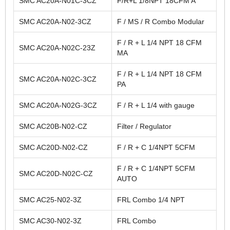
SMC AC20A-N01C-3CZ
F/R+L 1/8NPT 18CFM A
SMC AC20A-N02-3CZ
F / MS / R Combo Modular
F / R + L 1/4 NPT 18 CFM
SMC AC20A-N02C-23Z
MA
F / R + L 1/4 NPT 18 CFM
SMC AC20A-N02C-3CZ
PA
SMC AC20A-N02G-3CZ
F / R + L 1/4 with gauge
SMC AC20B-N02-CZ
Filter / Regulator
SMC AC20D-N02-CZ
F / R + C 1/4NPT 5CFM
F / R + C 1/4NPT 5CFM
SMC AC20D-N02C-CZ
AUTO
SMC AC25-N02-3Z
FRL Combo 1/4 NPT
SMC AC30-N02-3Z
FRL Combo