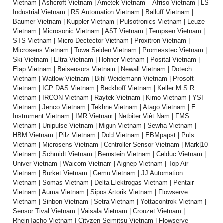
Vietnam | Ashcroft Vietnam | Ametek Vietnam – Afriso Vietnam | LS
Industrial Vietnam | RS Automation Vietnam | Balluff Vietnam |
Baumer Vietnam | Kuppler Vietnam | Pulsotronics Vietnam | Leuze
Vietnam | Microsonic Vietnam | AST Vietnam | Tempsen Vietnam |
STS Vietnam | Micro Dectector Vietnam | Proxitron Vietnam |
Microsens Vietnam | Towa Seiden Vietnam | Promesstec Vietnam |
Ski Vietnam | Eltra Vietnam | Hohner Vietnam | Posital Vietnam |
Elap Vietnam | Beisensors Vietnam | Newall Vietnam | Dotech
Vietnam | Watlow Vietnam | Bihl Weidemann Vietnam | Prosoft
Vietnam | ICP DAS Vietnam | Beckhoff Vietnam | Keller M S R
Vietnam | IRCON Vietnam | Raytek Vietnam | Kimo Vietnam | YSI
Vietnam | Jenco Vietnam | Tekhne Vietnam | Atago Vietnam | E
Instrument Vietnam | IMR Vietnam | Netbiter Viêt Nam | FMS
Vietnam | Unipulse Vietnam | Migun Vietnam | Sewha Vietnam |
HBM Vietnam | Pilz Vietnam | Dold Vietnam | EBMpapst | Puls
Vietnam | Microsens Vietnam | Controller Sensor Vietnam | Mark|10
Vietnam | Schmidt Vietnam | Bernstein Vietnam | Celduc Vietnam |
Univer Vietnam | Waicom Vietnam | Aignep Vietnam | Top Air
Vietnam | Burket Vietnam | Gemu Vietnam | JJ Automation
Vietnam | Somas Vietnam | Delta Elektrogas Vietnam | Pentair
Vietnam | Auma Vietnam | Sipos Artorik Vietnam | Flowserve
Vietnam | Sinbon Vietnam | Setra Vietnam | Yottacontrok Vietnam |
Sensor Tival Vietnam | Vaisala Vietnam | Crouzet Vietnam |
RheinTacho Vietnam | Cityzen Seimitsu Vietnam | Flowserve